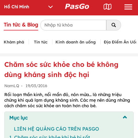
Tin tức & Blog
Khám phá
Tin tức
Kinh doanh ăn uống
Địa Điểm Ăn Uố
Chăm sóc sức khỏe cho bé không
dùng kháng sinh độc hại
NamLQ
-
19/03/2016
Rối loạn thần kinh, nổi mẩn đỏ, nôn mửa… là những triệu
chứng khi quá lạm dụng kháng sinh. Các mẹ nên dùng những
cách chăm sóc sức khỏe an toàn hơn cho bé.
Mục lục
LIÊN HỆ QUẢNG CÁO TRÊN PASGO
1. Chăm sóc sức khỏe khi bé bị sốt