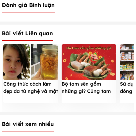
Đánh giá Bình luận
Bài viết Liên quan
Công thức cách làm
Sử dụ
Bộ tam sên gồm
đẹp da từ nghệ và mật
đóng h
những gì? Cúng tam
ong
cập hạ
sên xong có ăn được
không?
Bài viết xem nhiều