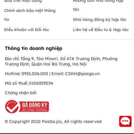
Quy chế hoạt động
Hướng dẫn nhà hàng hợp
tác
Chính sách bảo mật thông
tin
Nhà hàng đăng ký hợp tác
Điều khoản với Đối tác
Liên hệ về Đầu tư & Hợp tác
Thông tin doanh nghiệp
Địa chỉ: Tầng 9, Tòa Minori, Số 67A Trương Định, Phường
Trương Định, Quận Hai Bà Trưng, Hà Nội
Hotline: 0931.006.005 | Email:
CSKH@pasgo.vn
Mã số thuế: 0106329034
Chứng nhận bởi
© Copyright 2010 PasGo.jsc, All rights reserved