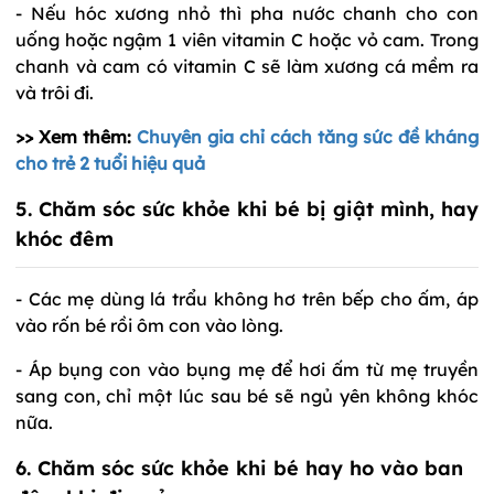
- Nếu hóc xương nhỏ thì pha nước chanh cho con
uống hoặc ngậm 1 viên vitamin C hoặc vỏ cam. Trong
chanh và cam có vitamin C sẽ làm xương cá mềm ra
và trôi đi.
>> Xem thêm:
Chuyên gia chỉ cách tăng sức đề kháng
cho trẻ 2 tuổi hiệu quả
5. Chăm sóc sức khỏe khi bé bị giật mình, hay
khóc đêm
- Các mẹ dùng lá trẩu không hơ trên bếp cho ấm, áp
vào rốn bé rồi ôm con vào lòng.
- Áp bụng con vào bụng mẹ để hơi ấm từ mẹ truyền
sang con, chỉ một lúc sau bé sẽ ngủ yên không khóc
nữa.
6. Chăm sóc sức khỏe khi bé hay ho vào ban