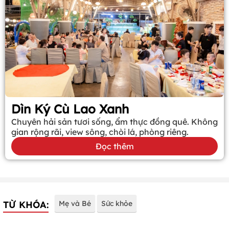
Dìn Ký Cù Lao Xanh
Chuyên hải sản tươi sống, ẩm thực đồng quê. Không
gian rộng rãi, view sông, chòi lá, phòng riêng.
Đọc thêm
TỪ KHÓA:
Mẹ và Bé
Sức khỏe