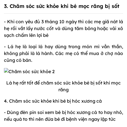
3. Chăm sóc sức khỏe khi bé mọc răng bị sốt
- Khi con yêu đủ 3 tháng 10 ngày thì các mẹ giã nát lá
hẹ rồi vắt lấy nước cốt và dùng tăm bông hoặc vải xô
sạch chấm lên lợi bé
- Lá hẹ là loại lá hay dùng trong món mì vằn thắn,
không phải là lá hành. Các mẹ có thể mua ở chợ nào
cũng có bán.
Lá hẹ rất tốt để chăm sóc sức khỏe bé bị sốt khi mọc
răng
4. Chăm sóc sức khỏe khi bé bị hóc xương cá
- Dùng đèn pin soi xem bé bị hóc xương cá to hay nhỏ,
nếu quá to thì nên đứa bé đi bệnh viện ngay lập tức