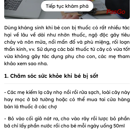
Tiếp tục khám phá
Dùng kháng sinh khi bé con bị thuốc có rất nhiều tác
hại về lâu về dài như nhờn thuốc, ngộ độc gây tiêu
chảy và nôn mửa, nổi mẩn đổ và phù miệng, rối loạn
thần kinh, vv. Sử dụng các bài thuốc từ cây cỏ vừa tốt
vừa không gây tác dụng phụ cho con, các mẹ tham
khảo xem sao nha.
1. Chăm sóc sức khỏe khi bé bị sốt
- Các mẹ kiếm lạ cây nhọ nồi rồi rửa sạch, loài cây này
hay mọc ở bờ tường hoặc có thể mua tai cửa hàng
bán lá thuốc ở các chợ
- Bỏ vào cối giã nát ra, cho vào rây rồi lược bỏ phần
bã chỉ lấy phần nước rồi cho bé mỗi ngày uống 50ml