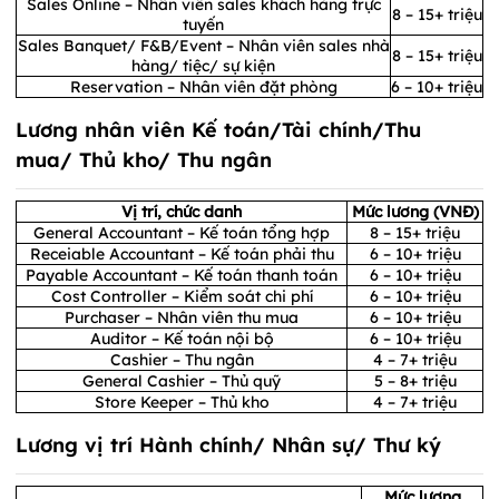
Sales Online – Nhân viên sales khách hàng trực
8 – 15+ triệu
tuyến
Sales Banquet/ F&B/Event – Nhân viên sales nhà
8 – 15+ triệu
hàng/ tiệc/ sự kiện
Reservation – Nhân viên đặt phòng
6 – 10+ triệu
Lương nhân viên Kế toán/Tài chính/Thu
mua/ Thủ kho/ Thu ngân
Vị trí, chức danh
Mức lương (VNĐ)
General Accountant – Kế toán tổng hợp
8 – 15+ triệu
Receiable Accountant – Kế toán phải thu
6 – 10+ triệu
Payable Accountant – Kế toán thanh toán
6 – 10+ triệu
Cost Controller – Kiểm soát chi phí
6 – 10+ triệu
Purchaser – Nhân viên thu mua
6 – 10+ triệu
Auditor – Kế toán nội bộ
6 – 10+ triệu
Cashier – Thu ngân
4 – 7+ triệu
General Cashier – Thủ quỹ
5 – 8+ triệu
Store Keeper – Thủ kho
4 – 7+ triệu
Lương vị trí Hành chính/ Nhân sự/ Thư ký
Mức lương