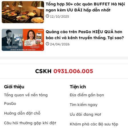
Tổng hợp 30+ các quán BUFFET Hà Nội
ngon kèm ƯU ĐÃI hấp dẫn nhất
12/10/2025
Quảng cáo trên PasGo HIỆU QUẢ hơn
báo chí và kênh truyền thống. Tại sao?
24/04/2026
CSKH
0931.006.005
Giới thiệu
Tiện ích
Tổng quan về nền tảng
Địa điểm gần bạn
PasGo
Tìm kiếm ngay
Hướng dẫn đặt chỗ
Ưu đãi đang Hot
Câu hỏi thường gặp khi đặt
Khám phá các Bộ sưu tập