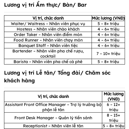
Lương vị trí Ẩm thực/ Bàn/ Bar
Vị trí, chức danh
Mức lương (VNĐ)
Waiter/ Waitress – Nhân viên phục vụ
5 – 8+ triệu
Hostess – Nhân viên chào khách
4 – 6+ triệu
Order Taker – Nhân viên điểm món
4 – 6+ triệu
Food Runner – Nhân viên chạy món
4 – 6+ triệu
Banquet Staff – Nhân viên tiệc
4 – 6+ triệu
Bartender – Nhân viên pha chế rượu,
7 – 10+ triệu
cocktail
Barista – Nhân viên pha chế cà phê
5 – 8+ triệu
Lương vị trí Lễ tân/ Tổng đài/ Chăm sóc
khách hàng
Mức lương
Vị trí, chức danh
(VNĐ)
Assistant Front Office Manager – Trợ lý trưởng bộ
6 – 12+
phận lễ tân
triệu
8 – 15+
Front Desk Manager – Quản lý tiền sảnh
triệu
Receptionist – Nhân viên lễ tân
5 – 8+ triệu