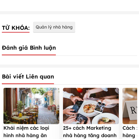
TỪ KHÓA:
Quản lý nhà hàng
Đánh giá Bình luận
Bài viết Liên quan
Khái niệm các loại
25+ cách Marketing
Cách x
hình nhà hàng ăn
nhà hàng tăng doanh
hàng 