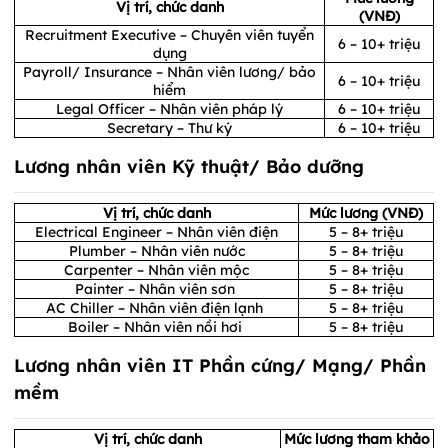
Vị trí, chức danh
(VNĐ)
Recruitment Executive – Chuyên viên tuyển
6 – 10+ triệu
dụng
Payroll/ Insurance – Nhân viên lương/ bảo
6 – 10+ triệu
hiểm
Legal Officer – Nhân viên pháp lý
6 – 10+ triệu
Secretary – Thư ký
6 – 10+ triệu
Lương nhân viên Kỹ thuật/ Bảo dưỡng
Vị trí, chức danh
Mức lương (VNĐ)
Electrical Engineer – Nhân viên điện
5 – 8+ triệu
Plumber – Nhân viên nước
5 – 8+ triệu
Carpenter – Nhân viên mộc
5 – 8+ triệu
Painter – Nhân viên sơn
5 – 8+ triệu
AC Chiller – Nhân viên điện lạnh
5 – 8+ triệu
Boiler – Nhân viên nồi hơi
5 – 8+ triệu
Lương nhân viên IT Phần cứng/ Mạng/ Phần
mềm
Vị trí, chức danh
Mức lương tham khảo