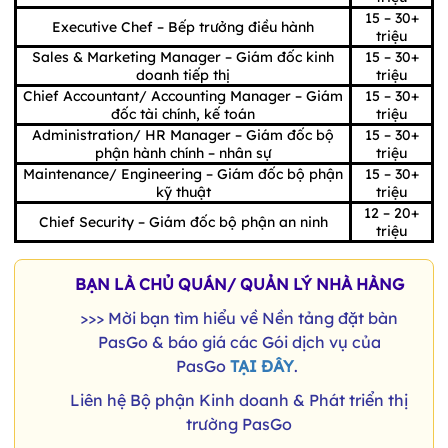
15 – 30+
Executive Chef – Bếp trưởng điều hành
triệu
Sales & Marketing Manager – Giám đốc kinh
15 – 30+
doanh tiếp thị
triệu
Chief Accountant/ Accounting Manager – Giám
15 – 30+
đốc tài chính, kế toán
triệu
Administration/ HR Manager – Giám đốc bộ
15 – 30+
phận hành chính – nhân sự
triệu
Maintenance/ Engineering – Giám đốc bộ phận
15 – 30+
kỹ thuật
triệu
12 – 20+
Chief Security – Giám đốc bộ phận an ninh
triệu
BẠN LÀ CHỦ QUÁN/ QUẢN LÝ NHÀ HÀNG
>>> Mời bạn tìm hiểu về Nền tảng đặt bàn
PasGo & báo giá các Gói dịch vụ của
PasGo
TẠI ĐÂY
.
Liên hệ Bộ phận Kinh doanh & Phát triển thị
trường PasGo