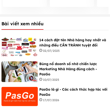
uống – Phần 1
thu hiệu quả - Phần 2
hàng r
không
Bài viết xem nhiều
14 cách đặt tên Nhà hàng hay nhất và
những điều CẦN TRÁNH tuyệt đối
02/07/2025
Bùng nổ doanh số nhờ chiến lược
Marketing Nhà Hàng đúng cách -
PasGo
10/07/2025
PasGo là gì - Các cách thức hợp tác với
PasGo
17/07/2026