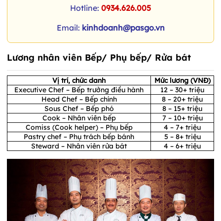
Hotline:
0934.626.005
Email:
kinhdoanh@pasgo.vn
Lương nhân viên Bếp/ Phụ bếp/ Rửa bát
Vị trí, chức danh
Mức lương (VNĐ)
Executive Chef – Bếp trưởng điều hành
12 – 30+ triệu
Head Chef – Bếp chính
8 – 20+ triệu
Sous Chef – Bếp phó
8 – 15+ triệu
Cook – Nhân viên bếp
7 – 10+ triệu
Comiss (Cook helper) – Phụ bếp
4 – 7+ triệu
Pastry chef – Phụ trách bếp bánh
5 – 8+ triệu
Steward – Nhân viên rửa bát
4 – 6+ triệu