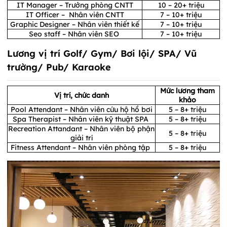
IT Manager – Trưởng phòng CNTT
10 – 20+ triệu
IT Officer – Nhân viên CNTT
7 – 10+ triệu
Graphic Designer – Nhân viên thiết kế
7 – 10+ triệu
Seo staff – Nhân viên SEO
7 – 10+ triệu
Lương vị trí Golf/ Gym/ Bơi lội/ SPA/ Vũ
trường/ Pub/ Karaoke
Mức lương tham
Vị trí, chức danh
khảo
Pool Attendant – Nhân viên cứu hộ hồ bơi
5 – 8+ triệu
Spa Therapist – Nhân viên kỹ thuật SPA
5 – 8+ triệu
Recreation Attandant – Nhân viên bộ phận
5 – 8+ triệu
giải trí
Fitness Attendant – Nhân viên phòng tập
5 – 8+ triệu