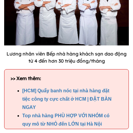
Lương nhân viên Bếp nhà hàng khách sạn dao động
từ 4 đến hơn 30 triệu đồng/tháng
>> Xem thêm:
[HCM] Quẩy banh nóc tại nhà hàng đặt
tiệc công ty cực chất ở HCM | ĐẶT BÀN
NGAY
Top nhà hàng PHÙ HỢP VỚI NHÓM có
quy mô từ NHỎ đến LỚN tại Hà Nội