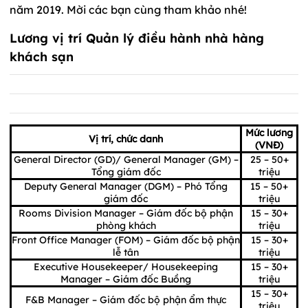
năm 2019. Mời các bạn cùng tham khảo nhé!
Lương vị trí Quản lý điều hành nhà hàng
khách sạn
Mức lương
Vị trí, chức danh
(VNĐ)
General Director (GD)/ General Manager (GM) –
25 – 50+
Tổng giám đốc
triệu
Deputy General Manager (DGM) – Phó Tổng
15 – 50+
giám đốc
triệu
Rooms Division Manager – Giám đốc bộ phận
15 – 30+
phòng khách
triệu
Front Office Manager (FOM) – Giám đốc bộ phận
15 – 30+
lễ tân
triệu
Executive Housekeeper/ Housekeeping
15 – 30+
Manager – Giám đốc Buồng
triệu
15 – 30+
F&B Manager – Giám đốc bộ phận ẩm thực
triệu