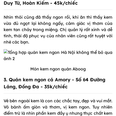
Duy Từ, Hoàn Kiếm - 45k/chiếc
Nhìn thôi cũng đã thấy ngon rồi, khi ăn thì thấy kem
vừa đủ ngọt lại không ngấy, cảm giác vị thơm của
kem tan chảy trong miệng. Chị quản lý rất xinh và dễ
tính, thái độ phục vụ của nhân viên cũng rất tuyệt vời
nhé các bạn.
Món kem ngon quán Aboog
3. Quán kem ngon cá Amory - Số 64 Đường
Láng, Đống Đa - 35k/chiếc
Vẻ bên ngoài kem là con các chắc tay, đẹp và vui mắt.
Vỏ bánh ấm giòn và thơm, vị kem ngon. Tuy nhiên
điểm trừ là nhìn phần kem đầy ụ nhưng thực chất kem