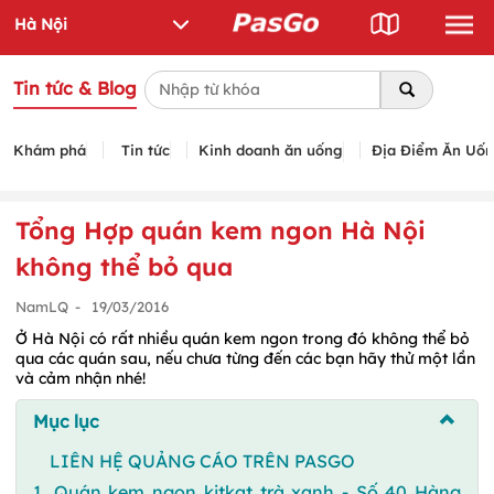
Tin tức & Blog
Khám phá
Tin tức
Kinh doanh ăn uống
Địa Điểm Ăn Uố
Tổng Hợp quán kem ngon Hà Nội
không thể bỏ qua
NamLQ
-
19/03/2016
Ở Hà Nội có rất nhiều quán kem ngon trong đó không thể bỏ
qua các quán sau, nếu chưa từng đến các bạn hãy thử một lần
và cảm nhận nhé!
Mục lục
LIÊN HỆ QUẢNG CÁO TRÊN PASGO
1. Quán kem ngon kitkat trà xanh - Số 40 Hàng