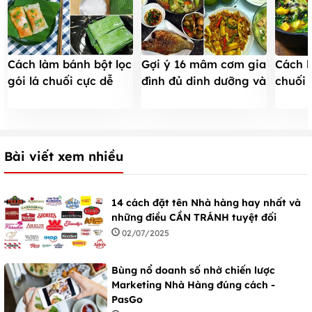
Cách làm bánh bột lọc
Gợi ý 16 mâm cơm gia
Cách 
gói lá chuối cực dễ
đình đủ dinh dưỡng và
chuối 
mà cực ngon
tiết kiệm
cưỡng 
Bài viết xem nhiều
14 cách đặt tên Nhà hàng hay nhất và
những điều CẦN TRÁNH tuyệt đối
02/07/2025
Bùng nổ doanh số nhờ chiến lược
Marketing Nhà Hàng đúng cách -
PasGo