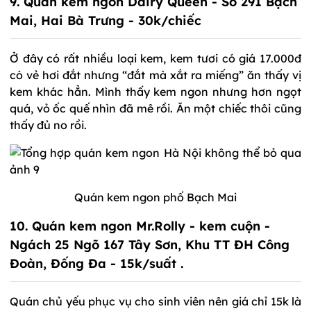
9. Quán kem ngon Dairy Queen - Số 291 Bạch
Mai, Hai Bà Trưng - 30k/chiếc
Ở đây có rất nhiều loại kem, kem tươi có giá 17.000đ
có vẻ hơi đắt nhưng “đắt mà xắt ra miếng” ăn thấy vị
kem khác hẳn. Mình thấy kem ngon nhưng hơn ngọt
quá, vỏ ốc quế nhìn đã mê rồi. Ăn một chiếc thôi cũng
thấy đủ no rồi.
Quán kem ngon phố Bạch Mai
10. Quán kem ngon Mr.Rolly - kem cuộn -
Ngách 25 Ngõ 167 Tây Sơn, Khu TT ĐH Công
Đoàn, Đống Đa - 15k/suất .
Quán chủ yếu phục vụ cho sinh viên nên giá chỉ 15k là