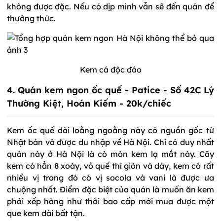
không được đặc. Nếu có dịp mình vẫn sẽ đến quán để
thưởng thức.
Kem cá độc đáo
4. Quán kem ngon ốc quế - Patice - Số 42C Lý
Thường Kiệt, Hoàn Kiếm - 20k/chiếc
Kem ốc quế dài loằng ngoằng này có nguồn gốc từ
Nhật bản và được du nhập về Hà Nội. Chỉ có duy nhất
quán này ở Hà Nội là có món kem lạ mắt này. Cây
kem có hẳn 8 xoáy, vỏ quế thì giòn và dày, kem có rất
nhiều vị trong đó có vị socola và vani là được ưa
chuộng nhất. Điểm đặc biệt của quán là muốn ăn kem
phải xếp hàng như thời bao cấp mới mua được một
que kem dài bất tận.