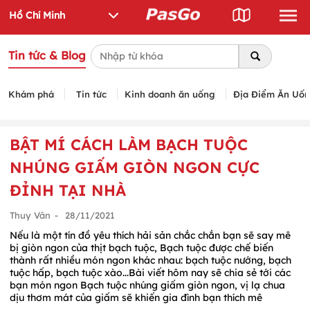
Tin tức & Blog
Khám phá
Tin tức
Kinh doanh ăn uống
Địa Điểm Ăn Uố
BẬT MÍ CÁCH LÀM BẠCH TUỘC
NHÚNG GIẤM GIÒN NGON CỰC
ĐỈNH TẠI NHÀ
Thuy Vân
-
28/11/2021
Nếu là một tín đồ yêu thích hải sản chắc chắn bạn sẽ say mê
bị giòn ngon của thịt bạch tuộc, Bạch tuộc được chế biến
thành rất nhiều món ngon khác nhau: bạch tuộc nướng, bạch
tuộc hấp, bạch tuộc xào...Bài viết hôm nay sẽ chia sẻ tới các
bạn món ngon Bạch tuộc nhúng giấm giòn ngon, vị lạ chua
dịu thơm mát của giấm sẽ khiến gia đình bạn thích mê