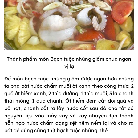
Thành phẩm món Bạch tuộc nhúng giấm chua ngon
vị lạ
Để món bạch tuộc nhúng giấm được ngon hơn chúng
ta pha bát nước chấm muối ớt xanh theo công thức: 2
quả ớt hiểm xanh, 2 thìa đường, 1 thìa muối, 3 lá chanh
thái mỏng, 1 quả chanh. Ớt hiểm đem cắt đôi quả và
bỏ hạt, chanh cắt ra lấy nước cốt sau đó cho tất cả
nguyên liệu vào máy xay và xay nhuyễn tạo thành
hỗn hợp nước chấm dạng sệt nêm nếm lại và cho ra
bát để dùng cùng thịt bạch tuộc nhúng nhé.