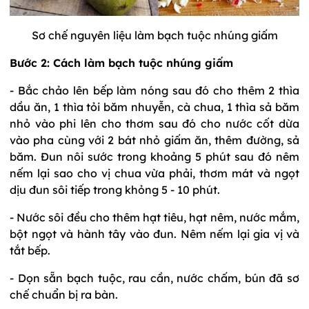
Sơ chế nguyên liệu làm bạch tuộc nhúng giấm
Bước 2: Cách làm bạch tuộc nhúng giấm
- Bắc chảo lên bếp làm nóng sau đó cho thêm 2 thìa
dầu ăn, 1 thìa tỏi băm nhuyễn, cà chua, 1 thìa sả băm
nhỏ vào phi lên cho thơm sau đó cho nước cốt dừa
vào pha cùng với 2 bát nhỏ giấm ăn, thêm đường, sả
băm. Đun nôi sước trong khoảng 5 phút sau đó nêm
nếm lại sao cho vị chua vừa phải, thơm mát và ngọt
dịu đun sôi tiếp trong khỏng 5 - 10 phút.
- Nước sôi đều cho thêm hạt tiêu, hạt nêm, nước mắm,
bột ngọt và hành tây vào đun. Nêm nếm lại gia vị và
tắt bếp.
- Dọn sẵn bạch tuộc, rau cần, nước chấm, bún đã sơ
chế chuẩn bị ra bàn.