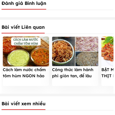
Đánh giá Bình luận
Bài viết Liên quan
Cách làm nước chấm
Công thức làm hành
BẬT M
tôm hùm NGON hảo
phi giòn tan, để lâu
THỊT 
hạng chuẩn vị nhà
không bị ỉu
TẾ T
hàng cực dễ tại nhà
KHÔNG
Bài viết xem nhiều