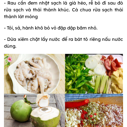
- Rau cần đem nhặt sạch lá già héo, rễ bỏ đi sau đó
rửa sạch và thái thành khúc. Cà chua rửa sạch thái
thành lát mỏng
- Tỏi, sả, hành khô bỏ vỏ đập dập băm nhỏ.
- Dừa xiêm chặt lấy nước để ra bát tô riêng nấu nước
dùng.