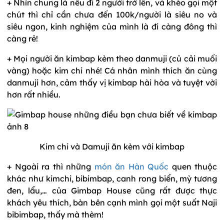
+ Nhìn chung là nếu đi 2 người trở lên, và khéo gọi một
chút thì chỉ cần chưa đến 100k/người là siêu no và
siêu ngon, kinh nghiệm của mình là đi càng đông thì
càng rẻ!
+ Mọi người ăn kimbap kèm theo danmuji (củ cải muối
vàng) hoặc kim chi nhé! Cá nhân mình thích ăn cùng
danmuji hơn, cảm thấy vị kimbap hài hòa và tuyệt vời
hơn rất nhiều.
Kim chi và Damuji ăn kèm với kimbap
+ Ngoài ra thì những
món ăn Hàn Quốc
quen thuộc
khác như kimchi, bibimbap, canh rong biển, mỳ tương
đen, lẩu,… của Gimbap House cũng rất được thực
khách yêu thích, bàn bên cạnh mình gọi một suất Naji
bibimbap, thấy mà thèm!