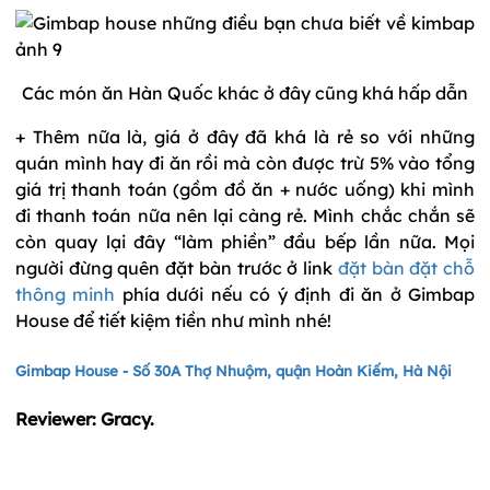
Các món ăn Hàn Quốc khác ở đây cũng khá hấp dẫn
+ Thêm nữa là, giá ở đây đã khá là rẻ so với những
quán mình hay đi ăn rồi mà còn được trừ 5% vào tổng
giá trị thanh toán (gồm đồ ăn + nước uống) khi mình
đi thanh toán nữa nên lại càng rẻ. Mình chắc chắn sẽ
còn quay lại đây “làm phiền” đầu bếp lần nữa. Mọi
người đừng quên đặt bàn trước ở link
đặt bàn đặt chỗ
thông minh
phía dưới nếu có ý định đi ăn ở Gimbap
House để tiết kiệm tiền như mình nhé!
Gimbap House - Số 30A Thợ Nhuộm, quận Hoàn Kiếm, Hà Nội
Reviewer: Gracy.