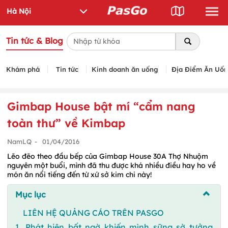
Tin tức & Blog
Khám phá
Tin tức
Kinh doanh ăn uống
Địa Điểm Ăn Uố
Gimbap House bật mí “cẩm nang
toàn thư” về Kimbap
NamLQ
-
01/04/2016
Lẽo đẽo theo đầu bếp của Gimbap House 30A Thợ Nhuộm
nguyên một buổi, mình đã thu được khá nhiều điều hay ho về
món ăn nổi tiếng đến từ xứ sở kim chi này!
Mục lục
LIÊN HỆ QUẢNG CÁO TRÊN PASGO
1. Phát hiện bất ngờ khiến mình sững sờ tưởng