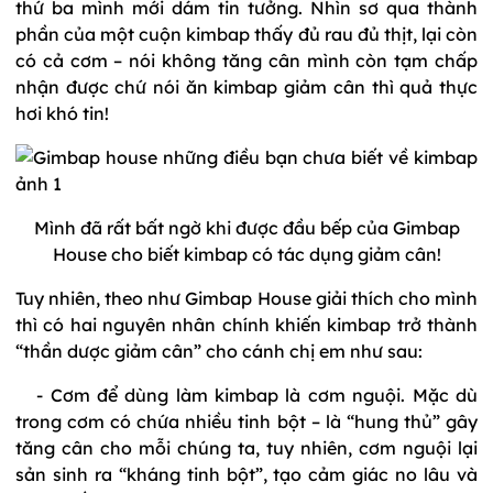
thứ ba mình mới dám tin tưởng. Nhìn sơ qua thành
phần của một cuộn kimbap thấy đủ rau đủ thịt, lại còn
có cả cơm – nói không tăng cân mình còn tạm chấp
nhận được chứ nói ăn kimbap giảm cân thì quả thực
hơi khó tin!
Mình đã rất bất ngờ khi được đầu bếp của Gimbap
House cho biết kimbap có tác dụng giảm cân!
Tuy nhiên, theo như Gimbap House giải thích cho mình
thì có hai nguyên nhân chính khiến kimbap trở thành
“thần dược giảm cân” cho cánh chị em như sau:
- Cơm để dùng làm kimbap là cơm nguội. Mặc dù
trong cơm có chứa nhiều tinh bột – là “hung thủ” gây
tăng cân cho mỗi chúng ta, tuy nhiên, cơm nguội lại
sản sinh ra “kháng tinh bột”, tạo cảm giác no lâu và