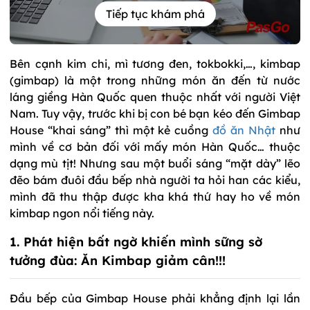
Tiếp tục khám phá
Bên cạnh kim chi, mì tương đen, tokbokki,…, kimbap
(gimbap) là một trong những món ăn đến từ nước
láng giềng Hàn Quốc quen thuộc nhất với người Việt
Nam. Tuy vậy, trước khi bị con bé bạn kéo đến Gimbap
House “khai sáng” thì một kẻ cuồng
đồ ăn Nhật
như
mình về cơ bản đối với mấy món Hàn Quốc… thuộc
dạng mù tịt! Nhưng sau một buổi sáng “mặt dày” lẽo
đẽo bám đuôi đầu bếp nhà người ta hỏi han các kiểu,
mình đã thu thập được kha khá thứ hay ho về món
kimbap ngon nổi tiếng này.
1. Phát hiện bất ngờ khiến mình sững sờ
tưởng đùa: Ăn Kimbap giảm cân!!!
Đầu bếp của Gimbap House phải khẳng định lại lần