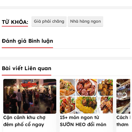
TỪ KHÓA:
Giá phải chăng
Nhà hàng ngon
Đánh giá Bình luận
Bài viết Liên quan
Cận cảnh khu chợ
15+ món ngon từ
Cách 
đêm phố cổ ngay
SƯỜN HEO đổi món
thơm 
trong Royal City
cho bữa cơm gia đình
để ăn 