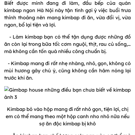
Biết được mình đang đi làm, đầu bếp của quán
kimbap ngon Hà Nội này tận tình gợi ý việc buổi trưa
thỉnh thoảng nên mang kimbap đi ăn, vừa đổi vị, vừa
ngon, bổ lại tiện và lợi.
- Làm kimbap bạn có thể tận dụng được những đồ
ăn còn lại trong bữa tối: cơm nguội, thịt, rau củ sống,…
mà không cần tốn quá nhiều công chuẩn bị.
- Kimbap mang đi rất nhẹ nhàng, nhỏ, gọn, không có
mùi hương gây chú ý, cũng không cần hâm nóng lại
trước khi ăn.
Kimbap bỏ vào hộp mang đi rất nhỏ gọn, tiện lợi, chị
em có thể mang theo một hộp canh nho nhỏ nữa nếu
sợ ăn độc kimbap bị khô