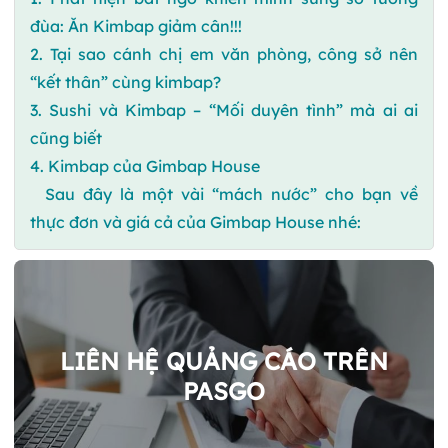
đùa: Ăn Kimbap giảm cân!!!
2. Tại sao cánh chị em văn phòng, công sở nên
“kết thân” cùng kimbap?
3. Sushi và Kimbap – “Mối duyên tình” mà ai ai
cũng biết
4. Kimbap của Gimbap House
Sau đây là một vài “mách nước” cho bạn về
thực đơn và giá cả của Gimbap House nhé:
LIÊN HỆ QUẢNG CÁO TRÊN
PASGO