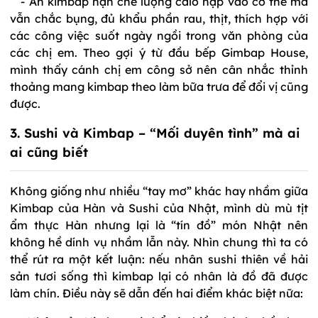
- Ăn kimbap hạn chế lượng calo nạp vào cơ thể mà
vẫn chắc bụng, đủ khẩu phần rau, thịt, thích hợp với
các công việc suốt ngày ngồi trong văn phòng của
các chị em. Theo gợi ý từ đầu bếp Gimbap House,
mình thấy cánh chị em công sở nên cân nhắc thỉnh
thoảng mang kimbap theo làm bữa trưa để đổi vị cũng
được.
3. Sushi và Kimbap – “Mối duyên tình” mà ai
ai cũng biết
Không giống như nhiều “tay mơ” khác hay nhầm giữa
Kimbap của Hàn và Sushi của Nhật, mình dù mù tịt
ẩm thực Hàn nhưng lại là “tín đồ” món Nhật nên
không hề dính vụ nhầm lẫn này. Nhìn chung thì ta có
thể rút ra một kết luận: nếu nhân sushi thiên về hải
sản tươi sống thì kimbap lại có nhân là đồ đã được
làm chín. Điều này sẽ dẫn đến hai điểm khác biệt nữa: