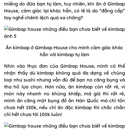
miếng do đứa bạn tự làm, tuy nhiên, khi ăn ở Gimbap
House, cảm giác lại khác hẳn, có lẽ là do “đẳng cấp”
tay nghề chênh lệch quá xa chăng?
Ăn kimbap ở Gimbap House cho mình cảm giác khác
hẳn với kimbap tự làm
Nhìn vào thực đơn của Gimbap House, mình có thể
nhận thấy dù kimbap không quá đa dạng về chủng
loại như sushi nhưng vẫn đủ để bạn no căng bụng và
tha hồ lựa chọn. Hơn nữa, ăn kimbap còn rất rẻ, vì
món này nhanh no khủng khiếp, mà giá thì rất rẻ,
mình ăn căng một bụng đồ ăn Hàn Quốc mà chỉ tốn
chưa hết 150k, nếu chỉ ăn độc kimbap thì chắc chắn
chỉ hết chưa tới 100k luôn!