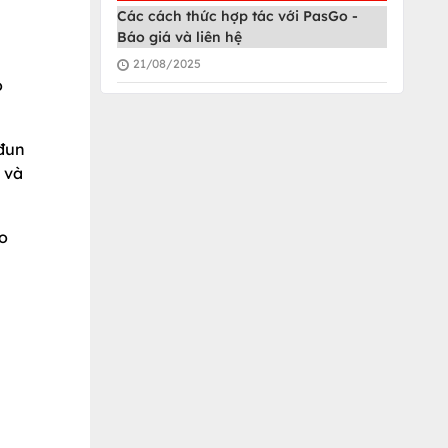
Các cách thức hợp tác với PasGo -
Báo giá và liên hệ
21/08/2025
o
 đun
 và
ho