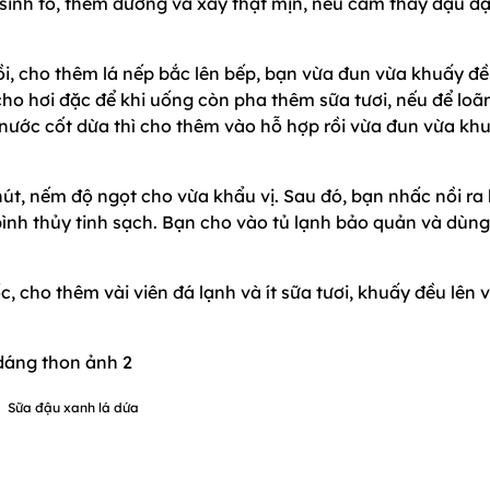
sinh tố, thêm đường và xay thật mịn, nếu cảm thấy đậu đ
i, cho thêm lá nếp bắc lên bếp, bạn vừa đun vừa khuấy đề
cho hơi đặc để khi uống còn pha thêm sữa tươi, nếu để loã
ước cốt dừa thì cho thêm vào hỗ hợp rồi vừa đun vừa kh
út, nếm độ ngọt cho vừa khẩu vị. Sau đó, bạn nhấc nồi ra 
o bình thủy tinh sạch. Bạn cho vào tủ lạnh bảo quản và dùng
, cho thêm vài viên đá lạnh và ít sữa tươi, khuấy đều lên 
Sữa đậu xanh lá dứa