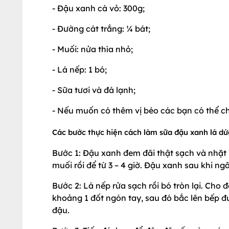
- Đậu xanh cà vỏ: 300g;
- Đường cát trắng: ¼ bát;
- Muối: nửa thìa nhỏ;
- Lá nếp: 1 bó;
- Sữa tươi và đá lạnh;
- Nếu muốn có thêm vị béo các bạn có thể c
Các bước thực hiện cách làm sữa đậu xanh lá dứ
Bước 1: Đậu xanh đem đãi thật sạch và nhặ
muối rồi để từ 3 – 4 giờ. Đậu xanh sau khi ng
Bước 2: Lá nếp rửa sạch rồi bó tròn lại. Cho
khoảng 1 đốt ngón tay, sau đó bắc lên bếp đ
đậu.