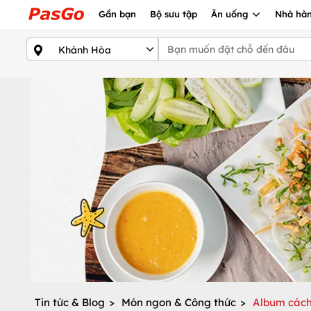
Gần bạn
Bộ sưu tập
Ăn uống
Nhà hàn
Tin tức & Blog
>
Món ngon & Công thức
>
Album cách