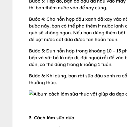
Bước 3: Tiếp đó, bạn đổ đậu đã nấu vào máy 
thì bạn thêm nước vào để xay cùng.
Bước 4: Cho hỗn hợp đậu xanh đã xay vào nồ
bước này, bạn có thể pha thêm ít nước lạnh 
quá sẽ không ngon. Nếu bạn dùng thêm bột n
để bột nước cốt dừa được tan hoàn toàn.
Bước 5: Đun hỗn hợp trong khoảng 10 – 15 ph
bếp và vớt bỏ lá nếp đi, đợi nguội rồi để và
dần, có thể dùng trong khoảng 1 tuần.
Bước 6: Khi dùng, bạn rót sữa đậu xanh ra cốc
thưởng thức.
3. Cách làm sữa dừa