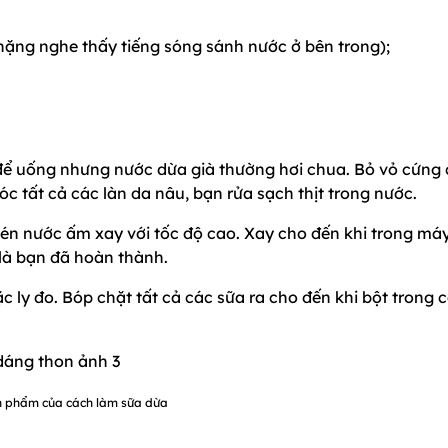
nặng nghe thấy tiếng sóng sánh nước ở bên trong);
 để uống nhưng nước dừa già thường hơi chua. Bỏ vỏ cứng
c tất cả các làn da nâu, bạn rửa sạch thịt trong nước.
hén nước ấm xay với tốc độ cao. Xay cho đến khi trong má
là bạn đã hoàn thành.
c ly đo. Bóp chặt tất cả các sữa ra cho đến khi bột trong
 phẩm của cách làm sữa dừa