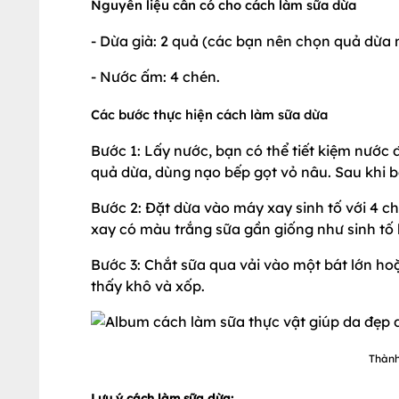
Nguyên liệu cần có cho cách làm sữa dừa
- Dừa già: 2 quả (các bạn nên chọn quả dừa 
- Nước ấm: 4 chén.
Các bước thực hiện cách làm sữa dừa
Bước 1: Lấy nước, bạn có thể tiết kiệm nước
quả dừa, dùng nạo bếp gọt vỏ nâu. Sau khi bó
Bước 2: Đặt dừa vào máy xay sinh tố với 4 c
xay có màu trắng sữa gần giống như sinh tố 
Bước 3: Chắt sữa qua vải vào một bát lớn hoặ
thấy khô và xốp.
Thành
Lưu ý cách làm sữa dừa: