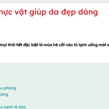
hực vật giúp da đẹp dáng
mọi thời tiết đặc biệt là mùa hè cất vào tủ lạnh uống mát 
ậu phộng
hộng
u xanh lá dứa