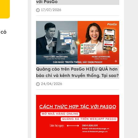
với PasGo
17/07/2026
 có
Quảng cáo trên PasGo HIỆU QUẢ hơn
báo chí và kênh truyền thống. Tại sao?
24/04/2026