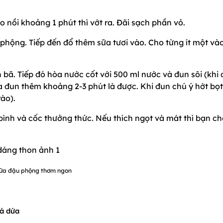
 nồi khoảng 1 phút thì vớt ra. Đãi sạch phần vỏ.
 phộng. Tiếp đến đổ thêm sữa tươi vào. Cho từng ít một và
bã. Tiếp đó hòa nước cốt với 500 ml nước và đun sôi (khi
a đun thêm khoảng 2-3 phút là được. Khi đun chú ý hớt bọt
rào).
bình và cốc thưởng thức. Nếu thích ngọt và mát thì bạn c
ữa đậu phộng thơm ngon
lá dứa