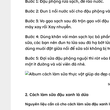
Bước 1: Đậu phộng rửa sạch, để ráo nước.
Bước 2: Đun 1 nồi nước sôi cho đậu phộng vào
Bước 3: Vo gạo sạch sau đó trộn gạo với đậu
máy xay rồi Xay nhuyễn.
Bước 4: Dùng khăn vải màn sạch lọc bỏ phần 
sữa, các bạn nên đun to lửa sau đó hạ bớt lử
dùng muôi đặt giữa nồi để sữa sôi không bị t
Bước 5: Đợi sữa đậu phộng nguội thì rót vào 
một ít đường và vài viên đá nhé.
S
2. Cách làm sữa đậu xanh lá dứa
Nguyên liệu cần có cho cách làm sữa đậu xanh 