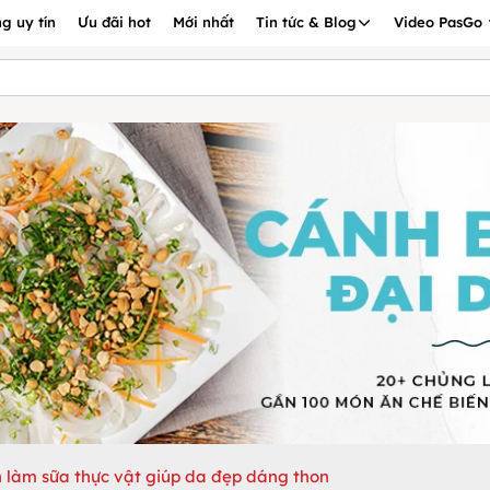
g uy tín
Ưu đãi hot
Mới nhất
Tin tức & Blog
Video PasGo
 làm sữa thực vật giúp da đẹp dáng thon