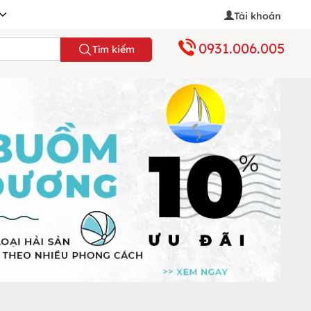
Tài khoản
0931.006.005
Tìm kiếm