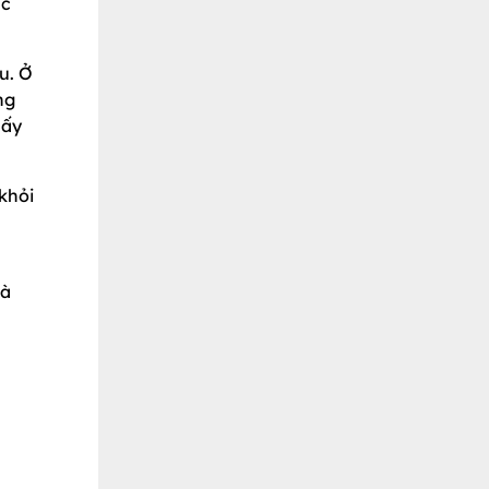
ặc
u. Ở
ng
uấy
khỏi
và