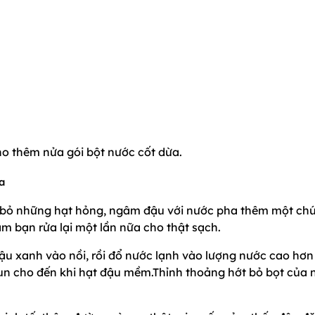
ho thêm nửa gói bột nước cốt dừa.
a
t bỏ những hạt hỏng, ngâm đậu với nước pha thêm một chú
âm bạn rửa lại một lần nữa cho thật sạch.
 đậu xanh vào nồi, rồi đổ nước lạnh vào lượng nước cao hơ
un cho đến khi hạt đậu mềm.Thỉnh thoảng hớt bỏ bọt của 