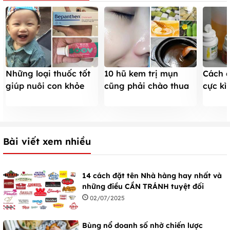
Những loại thuốc tốt
10 hũ kem trị mụn
Cách đ
giúp nuôi con khỏe
cũng phải chào thua
cực kì
mạnh, hết ốm
hỗn hợp này
dầu sả
Bài viết xem nhiều
14 cách đặt tên Nhà hàng hay nhất và
những điều CẦN TRÁNH tuyệt đối
02/07/2025
Bùng nổ doanh số nhờ chiến lược