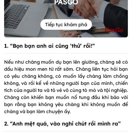
PASGO
Tiếp tục khám phá
1. “Bọn bạn anh ai cũng ‘thử’ rồi!”
Nếu như chàng muốn dụ bạn lên giường, chàng sẽ có
dấu hiệu mon men từ rất sớm. Chàng liên tục hỏi bạn
có yêu chàng không, có muốn lấy chàng làm chồng
không, và rồi kể về những người bạn của mình, chiến
tích của người ta và tỏ vẻ vô cùng tò mò và tội nghiệp.
Chàng còn khiến bạn muốn nổ tung đầu khi bảo với
bạn rằng bạn không yêu chàng khi không muốn để
chàng và bạn làm chuyện ấy.
2. “Anh mệt quá, vào nghỉ chút rồi mình ra”