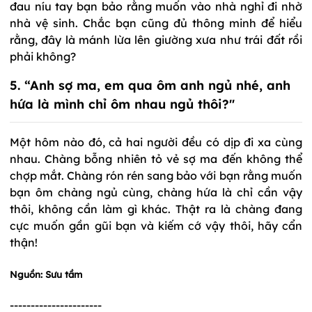
đau níu tay bạn bảo rằng muốn vào nhà nghỉ đi nhờ
nhà vệ sinh. Chắc bạn cũng đủ thông minh để hiểu
rằng, đây là mánh lừa lên giường xưa như trái đất rồi
phải không?
5. “Anh sợ ma, em qua ôm anh ngủ nhé, anh
hứa là mình chỉ ôm nhau ngủ thôi?"
Một hôm nào đó, cả hai người đều có dịp đi xa cùng
nhau. Chàng bỗng nhiên tỏ vẻ sợ ma đến không thể
chợp mắt. Chàng rón rén sang bảo với bạn rằng muốn
bạn ôm chàng ngủ cùng, chàng hứa là chỉ cần vậy
thôi, không cần làm gì khác. Thật ra là chàng đang
cực muốn gần gũi bạn và kiếm cớ vậy thôi, hãy cẩn
thận!
Nguồn: Sưu tầm
----------------------