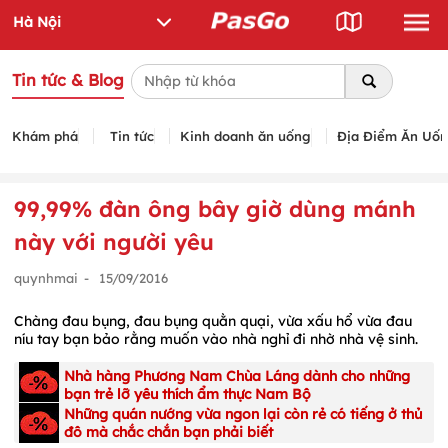
Tin tức & Blog
Khám phá
Tin tức
Kinh doanh ăn uống
Địa Điểm Ăn Uố
99,99% đàn ông bây giờ dùng mánh
này với người yêu
quynhmai
-
15/09/2016
Chàng đau bụng, đau bụng quằn quại, vừa xấu hổ vừa đau
níu tay bạn bảo rằng muốn vào nhà nghỉ đi nhờ nhà vệ sinh.
Nhà hàng Phương Nam Chùa Láng dành cho những
bạn trẻ lỡ yêu thích ẩm thực Nam Bộ
Những quán nướng vừa ngon lại còn rẻ có tiếng ở thủ
đô mà chắc chắn bạn phải biết