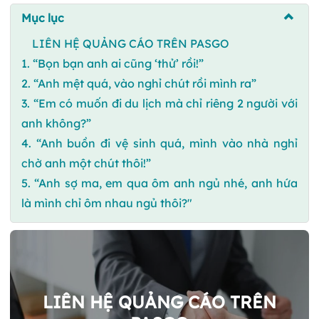
Mục lục
LIÊN HỆ QUẢNG CÁO TRÊN PASGO
1. “Bọn bạn anh ai cũng ‘thử’ rồi!”
2. “Anh mệt quá, vào nghỉ chút rồi mình ra”
3. “Em có muốn đi du lịch mà chỉ riêng 2 người với
anh không?”
4. “Anh buồn đi vệ sinh quá, mình vào nhà nghỉ
chờ anh một chút thôi!”
5. “Anh sợ ma, em qua ôm anh ngủ nhé, anh hứa
là mình chỉ ôm nhau ngủ thôi?"
LIÊN HỆ QUẢNG CÁO TRÊN