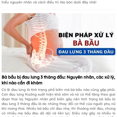
hiểu nguyên nhân và cách điều trị táo bón dưới đây nhé!
Bà bầu bị đau lưng 3 tháng đầu: Nguyên nhân, các xử lý,
khi nào cần đi khám
Có lẽ đau lưng là tình trạng phổ biến mà bà bầu nào cũng gặp phải.
Cơn đau lưng thường xuất hiện khá sớm và nó có thể tăng theo giai
đoạn thai kỳ. Nguyên nhân phổ biến gây nên tình trạng bà bầu bị
đau lưng 3 tháng đầu là do những thay đổi cơ thể của người phụ nữ
khi mang thai. Nhiều bà bầu chỉ đau nhẹ, thi thoảng mới đau, nhưng
có nhiều mẹ bầu đau dữ dội và liên lục. Điều này gây ra nhiều lo