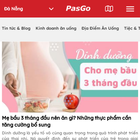
Tin tức & Blog
Kinh doanh ăn uống
Địa Điểm Ăn Uống
Tiệc & 
Mẹ bầu 3 tháng đầu nên ăn gì? Những thực phẩm cần
tăng cường bổ sung
Dinh dưỡng là yếu tố vô cùng quan trọng trong quá trình phát triển
của thai nhi. Nó quyết định đến sự phát triển của trẻ trong giai