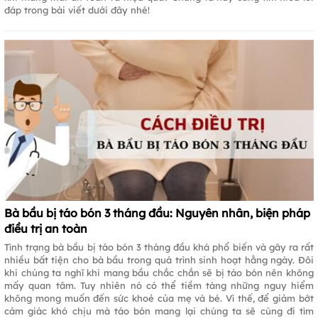
đáp trong bài viết dưới đây nhé!
Bà bầu bị táo bón 3 tháng đầu: Nguyên nhân, biện pháp
điều trị an toàn
Tình trạng bà bầu bị táo bón 3 tháng đầu khá phổ biến và gây ra rất
nhiều bất tiện cho bà bầu trong quá trình sinh hoạt hằng ngày. Đôi
khi chúng ta nghĩ khi mang bầu chắc chắn sẽ bị táo bón nên không
mấy quan tâm. Tuy nhiên nó có thể tiềm tàng những nguy hiểm
không mong muốn đến sức khoẻ của mẹ và bé. Vì thế, để giảm bớt
cảm giác khó chịu mà táo bón mang lại chúng ta sẽ cùng đi tìm