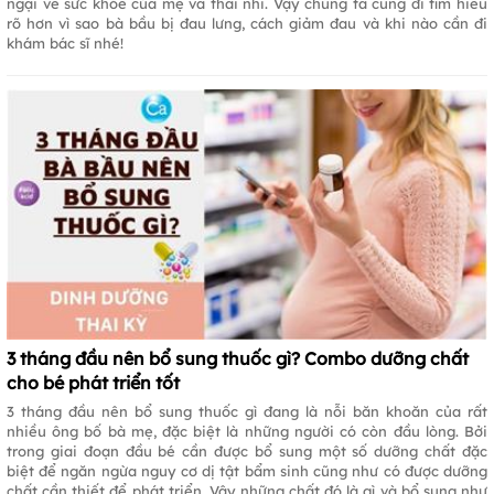
ngại về sức khỏe của mẹ và thai nhi. Vậy chúng ta cùng đi tìm hiểu
rõ hơn vì sao bà bầu bị đau lưng, cách giảm đau và khi nào cần đi
khám bác sĩ nhé!
3 tháng đầu nên bổ sung thuốc gì? Combo dưỡng chất
cho bé phát triển tốt
3 tháng đầu nên bổ sung thuốc gì đang là nỗi băn khoăn của rất
nhiều ông bố bà mẹ, đặc biệt là những người có còn đầu lòng. Bởi
trong giai đoạn đầu bé cần được bổ sung một số dưỡng chất đặc
biệt để ngăn ngừa nguy cơ dị tật bẩm sinh cũng như có được dưỡng
chất cần thiết để phát triển. Vậy những chất đó là gì và bổ sung như