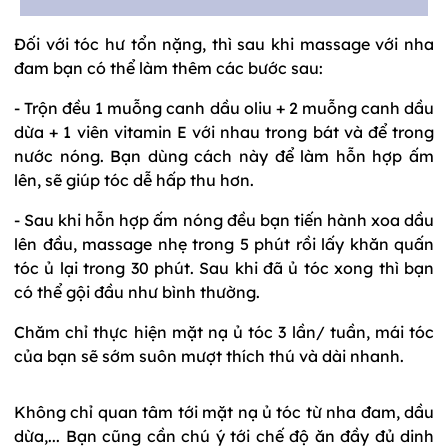
Đối với tóc hư tổn nặng, thì sau khi massage với nha
đam bạn có thể làm thêm các bước sau:
- Trộn đều 1 muỗng canh dầu oliu + 2 muỗng canh dầu
dừa + 1 viên vitamin E với nhau trong bát và để trong
nước nóng. Bạn dùng cách này để làm hỗn hợp ấm
lên, sẽ giúp tóc dễ hấp thu hơn.
- Sau khi hỗn hợp ấm nóng đều bạn tiến hành xoa dầu
lên đầu, massage nhẹ trong 5 phút rồi lấy khăn quấn
tóc ủ lại trong 30 phút. Sau khi đã ủ tóc xong thì bạn
có thể gội đầu như bình thường.
Chăm chỉ thực hiện mặt nạ ủ tóc 3 lần/ tuần, mái tóc
của bạn sẽ sớm suôn mượt thích thú và dài nhanh.
Không chỉ quan tâm tới mặt nạ ủ tóc từ nha đam, dầu
dừa,... Bạn cũng cần chú ý tới chế độ ăn đầy đủ dinh