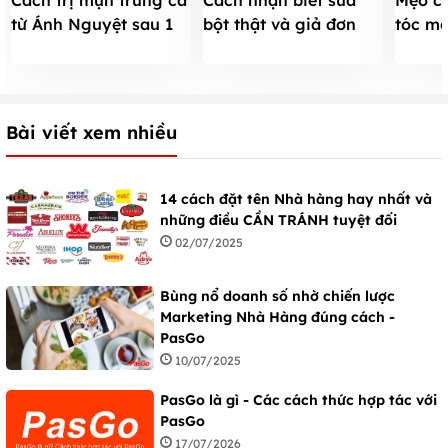
Cách trị mụn trứng cá
Cách nhận biết sữa
Mẹo ch
từ Ánh Nguyệt sau 1
bột thật và giả đơn
tóc mọ
tháng với 30k
giản, chính xác
5cm/t
Hải
Bài viết xem nhiều
14 cách đặt tên Nhà hàng hay nhất và
những điều CẦN TRÁNH tuyệt đối
02/07/2025
Bùng nổ doanh số nhờ chiến lược
Marketing Nhà Hàng đúng cách -
PasGo
10/07/2025
PasGo là gì - Các cách thức hợp tác với
PasGo
17/07/2026