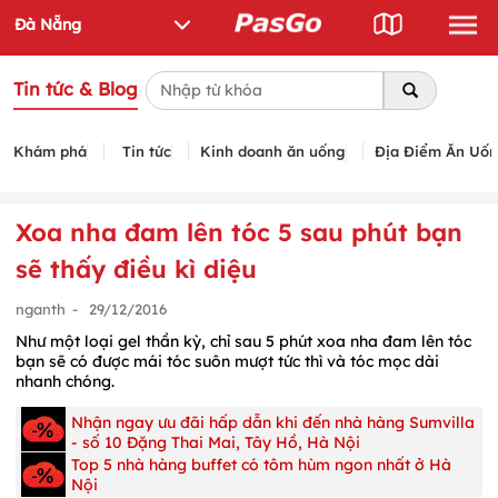
Tin tức & Blog
Khám phá
Tin tức
Kinh doanh ăn uống
Địa Điểm Ăn Uố
Xoa nha đam lên tóc 5 sau phút bạn
sẽ thấy điều kì diệu
nganth
-
29/12/2016
Như một loại gel thần kỳ, chỉ sau 5 phút xoa nha đam lên tóc
bạn sẽ có được mái tóc suôn mượt tức thì và tóc mọc dài
nhanh chóng.
Nhận ngay ưu đãi hấp dẫn khi đến nhà hàng Sumvilla
- số 10 Đặng Thai Mai, Tây Hồ, Hà Nội
Top 5 nhà hàng buffet có tôm hùm ngon nhất ở Hà
Nội