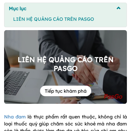
Mục lục
LIÊN HỆ QUẢNG CÁO TRÊN PASGO
LIÊN HỆ QUẢNG CÁO TRÊN
PASGO
Tiếp tục khám phá
Nha đam
là thực phẩm rất quen thuộc, không chỉ là
loại thuốc quý giúp chăm sóc sức khoẻ mà nha đam
còn là thần dược làm đẹp da và tóc của chị em phụ