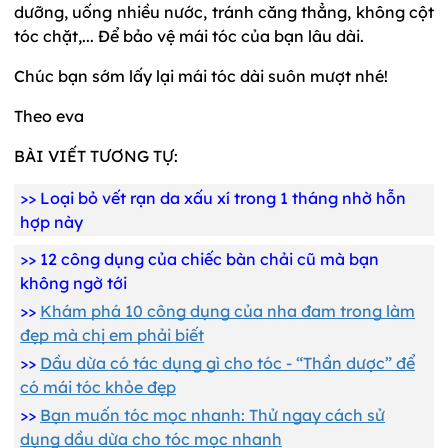
dưỡng, uống nhiều nước, tránh căng thẳng, không cột
tóc chặt,... Để bảo vệ mái tóc của bạn lâu dài.
Chúc bạn sớm lấy lại mái tóc dài suôn mượt nhé!
Theo eva
BÀI VIẾT TƯƠNG TỰ:
>>
Loại bỏ vết rạn da xấu xí trong 1 tháng nhờ hỗn
hợp này
>>
12 công dụng của chiếc bàn chải cũ mà bạn
không ngờ tới
>>
Khám phá 10 công dụng của nha đam trong làm
đẹp mà chị em phải biết
>>
Dầu dừa có tác dụng gì cho tóc - “Thần dược” để
có mái tóc khỏe đẹp
>>
Bạn muốn tóc mọc nhanh: Thử ngay cách sử
dụng dầu dừa cho tóc mọc nhanh