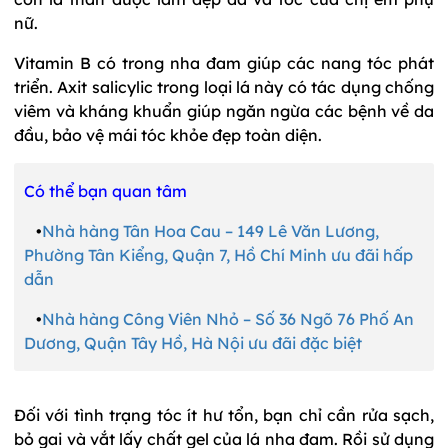
nữ.
Vitamin B có trong nha đam giúp các nang tóc phát
triển. Axit salicylic trong loại lá này có tác dụng chống
viêm và kháng khuẩn giúp ngăn ngừa các bệnh về da
đầu, bảo vệ mái tóc khỏe đẹp toàn diện.
Có thể bạn quan tâm
•
Nhà hàng Tân Hoa Cau – 149 Lê Văn Lương,
Phường Tân Kiểng, Quận 7, Hồ Chí Minh ưu đãi hấp
dẫn
•
Nhà hàng Công Viên Nhỏ – Số 36 Ngõ 76 Phố An
Dương, Quận Tây Hồ, Hà Nội ưu đãi đặc biệt
Đối với tình trạng tóc ít hư tổn, bạn chỉ cần rửa sạch,
bỏ gai và vắt lấy chất gel của lá nha đam. Rồi sử dụng