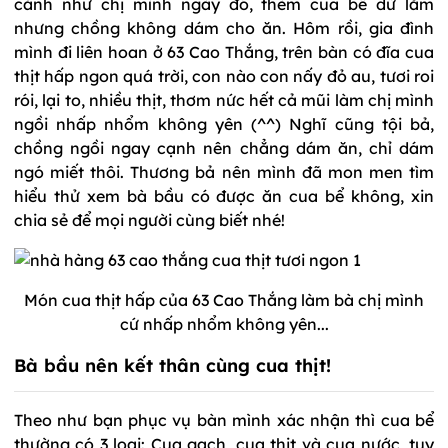
cảnh như chị mình ngày đó, thèm cua bể dữ lắm
nhưng chồng không dám cho ăn. Hôm rồi, gia đình
mình đi liên hoan ở 63 Cao Thắng, trên bàn có đĩa cua
thịt hấp ngon quá trời, con nào con nấy đỏ au, tươi roi
rói, lại to, nhiều thịt, thơm nức hết cả mũi làm chị mình
ngồi nhấp nhổm không yên (^^) Nghĩ cũng tội bả,
chồng ngồi ngay cạnh nên chẳng dám ăn, chỉ dám
ngó miết thôi. Thương bả nên mình đã mon men tìm
hiểu thử xem bà bầu có được ăn cua bể không, xin
chia sẻ để mọi người cùng biết nhé!
Món cua thịt hấp của 63 Cao Thắng làm bà chị mình
cứ nhấp nhổm không yên...
Bà bầu nên kết thân cùng cua thịt!
Theo như bạn phục vụ bàn mình xác nhận thì cua bể
thường có 3 loại: Cua gạch, cua thịt và cua nước, tuy