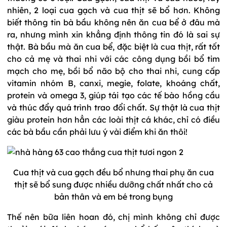
nhiên, 2 loại cua gạch và cua thịt sẽ bổ hơn. Không
biết thông tin bà bầu không nên ăn cua bể ở đâu mà
ra, nhưng mình xin khẳng định thông tin đó là sai sự
thật. Bà bầu mà ăn cua bể, đặc biệt là cua thịt, rất tốt
cho cả mẹ và thai nhi với các công dụng bồi bổ tim
mạch cho mẹ, bồi bổ não bộ cho thai nhi, cung cấp
vitamin nhóm B, canxi, megie, folate, khoáng chất,
protein và omega 3, giúp tái tạo các tế bào hồng cầu
và thúc đẩy quá trình trao đổi chất. Sự thật là cua thịt
giàu protein hơn hẳn các loài thịt cá khác, chỉ có điều
các bà bầu cần phải lưu ý vài điểm khi ăn thôi!
Cua thịt và cua gạch đều bổ nhưng thai phụ ăn cua
thịt sẽ bổ sung được nhiều dưỡng chất nhất cho cả
bản thân và em bé trong bụng
Thế nên bữa liên hoan đó, chị mình không chỉ được