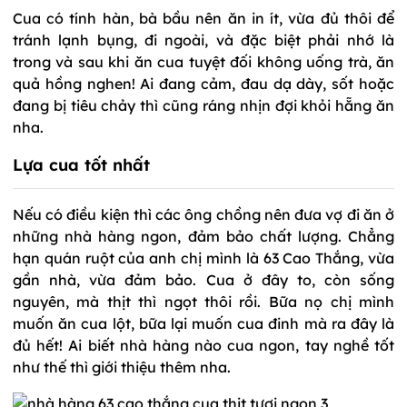
Cua có tính hàn, bà bầu nên ăn in ít, vừa đủ thôi để
tránh lạnh bụng, đi ngoài, và đặc biệt phải nhớ là
trong và sau khi ăn cua tuyệt đối không uống trà, ăn
quả hồng nghen! Ai đang cảm, đau dạ dày, sốt hoặc
đang bị tiêu chảy thì cũng ráng nhịn đợi khỏi hẵng ăn
nha.
Lựa cua tốt nhất
Nếu có điều kiện thì các ông chồng nên đưa vợ đi ăn ở
những nhà hàng ngon, đảm bảo chất lượng. Chẳng
hạn quán ruột của anh chị mình là 63 Cao Thắng, vừa
gần nhà, vừa đảm bảo. Cua ở đây to, còn sống
nguyên, mà thịt thì ngọt thôi rồi. Bữa nọ chị mình
muốn ăn cua lột, bữa lại muốn cua đinh mà ra đây là
đủ hết! Ai biết nhà hàng nào cua ngon, tay nghề tốt
như thế thì giới thiệu thêm nha.