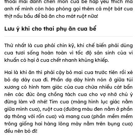
thoải mái đánh chén món cua bể hấp yêu thích mà
anh rể mình còn hào phóng gọi thêm cả một bát cua
thịt nấu bầu để bả ăn cho mát ruột nữa!
Lưu ý khi cho thai phụ ăn cua bể
Thứ nhất là cua phải chín kỹ, khi chế biến phải dùng
cua tươi sống hoàn toàn vì tốc độ sản sinh của vi
khuẩn có hại ở cua chết nhanh khủng khiếp.
Hai là khi ăn thì phải cậy bỏ mai cua trước tiên rồi xé
bỏ dạ dày cua đi. Phần dạ dày hình nón ở giữa túi
xương có hình tam giác của cua chứa nhiều cát bẩn
nên các đức ông chồng tách cua cho vợ nhớ chú ý
đừng làm vỡ nhé! Tim cua (màng hình lục giác nằm
giữa mình cua), ruột cua (đường màu đen nằm ở phần
dạ thông với rốn cua) và mang cua (phần mềm mềm
trông giống hai hàng lông mày nằm trên bụng cua)
đều nên bỏ đi!