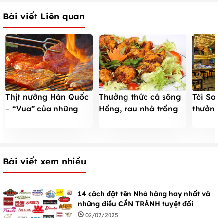
Bài viết Liên quan
Thịt nướng Hàn Quốc
Thưởng thức cá sông
Tới So
– “Vua” của những
Hồng, rau nhà trồng
thưởn
món nướng
tại Tre Place
Nhật t
mây
Bài viết xem nhiều
14 cách đặt tên Nhà hàng hay nhất và
những điều CẦN TRÁNH tuyệt đối
02/07/2025