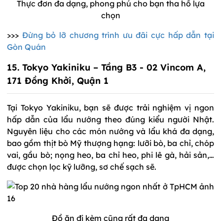
Thực đơn đa dạng, phong phú cho bạn tha hồ lựa
chọn
>>>
Đừng bỏ lỡ chương trình ưu đãi cực hấp dẫn tại
Gòn Quán
15. Tokyo Yakiniku – Tầng B3 - 02 Vincom A,
171 Đồng Khởi, Quận 1
Tại Tokyo Yakiniku, bạn sẽ được trải nghiệm vị ngon
hấp dẫn của lẩu nướng theo đúng kiểu người Nhật.
Nguyên liệu cho các món nướng và lẩu khá đa dạng,
bao gồm thịt bò Mỹ thượng hạng: lưỡi bò, ba chỉ, chóp
vai, gầu bò; nọng heo, ba chỉ heo, phi lê gà, hải sản,…
được chọn lọc kỹ lưỡng, sơ chế sạch sẽ.
Đồ ăn đi kèm cũng rất đa dạng