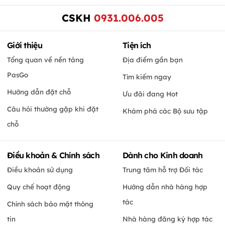
CSKH
0931.006.005
Giới thiệu
Tiện ích
Tổng quan về nền tảng
Địa điểm gần bạn
PasGo
Tìm kiếm ngay
Hướng dẫn đặt chỗ
Ưu đãi đang Hot
Câu hỏi thường gặp khi đặt
Khám phá các Bộ sưu tập
chỗ
Điều khoản & Chính sách
Dành cho Kinh doanh
Điều khoản sử dụng
Trung tâm hỗ trợ Đối tác
Quy chế hoạt động
Hướng dẫn nhà hàng hợp
tác
Chính sách bảo mật thông
tin
Nhà hàng đăng ký hợp tác