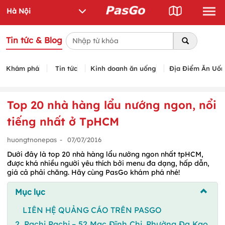
Tin tức & Blog
Khám phá
Tin tức
Kinh doanh ăn uống
Địa Điểm Ăn Uố
Top 20 nhà hàng lẩu nướng ngon, nổi
tiếng nhất ở TpHCM
huongtnonepas
-
07/07/2016
Dưới đây là top 20 nhà hàng lẩu nướng ngon nhất tpHCM,
được khá nhiều người yêu thích bởi menu đa dạng, hấp dẫn,
giá cả phải chăng. Hãy cùng PasGo khám phá nhé!
Mục lục
LIÊN HỆ QUẢNG CÁO TRÊN PASGO
2. Pachi Pachi – 52 Mạc Đĩnh Chi, Phường Đa Kao,