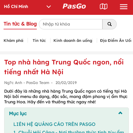
Tin tức & Blog
Khám phá
Tin tức
Kinh doanh ăn uống
Địa Điểm Ăn Uố
Top nhà hàng Trung Quốc ngon, nổi
tiếng nhất Hà Nội
Ng?c Anh - PasGo Team
-
20/02/2019
Dưới đây là những nhà hàng Trung Quốc ngon có tiếng tại Hà
Nội bởi menu đa dạng, đặc sắc, mang đậm phong vị ẩm thực
Trung Hoa. Hãy đến và thưởng thức ngay nhé!
Mục lục
LIÊN HỆ QUẢNG CÁO TRÊN PASGO
1. Chuỗi Hải Cảng - Nơi thưởng thức tinh túy ẩm