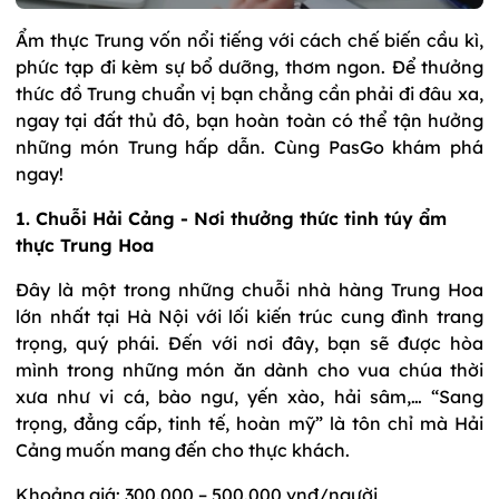
Ẩm thực Trung vốn nổi tiếng với cách chế biến cầu kì,
phức tạp đi kèm sự bổ dưỡng, thơm ngon. Để thưởng
thức đồ Trung chuẩn vị bạn chẳng cần phải đi đâu xa,
ngay tại đất thủ đô, bạn hoàn toàn có thể tận hưởng
những món Trung hấp dẫn. Cùng PasGo khám phá
ngay!
1. Chuỗi Hải Cảng - Nơi thưởng thức tinh túy ẩm
thực Trung Hoa
Đây là một trong những chuỗi nhà hàng Trung Hoa
lớn nhất tại Hà Nội với lối kiến trúc cung đình trang
trọng, quý phái. Đến với nơi đây, bạn sẽ được hòa
mình trong những món ăn dành cho vua chúa thời
xưa như vi cá, bào ngư, yến xào, hải sâm,… “Sang
trọng, đẳng cấp, tinh tế, hoàn mỹ” là tôn chỉ mà Hải
Cảng muốn mang đến cho thực khách.
Khoảng giá: 300.000 – 500.000 vnđ/người