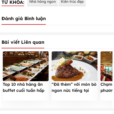
TỪ KHÓA:
Nhà hàng ngon
Kiến trúc đẹp
Đánh giá Bình luận
Bài viết Liên quan
Top 10 nhà hàng ăn
“Đã thèm” với món bò
Chạm v
buffet cuối tuần hấp
ngon nức tiếng tại
phươn
dẫn nhất TpHCM
Moo Beef Steak
lưng c