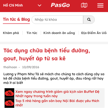
Tin tức & Blog
Khám phá
Tin tức
Kinh doanh ăn uống
Địa Điểm Ăn Uố
Tác dụng chữa bệnh tiểu đường,
gout, huyết áp từ sa kê
thaihoan
-
10/09/2016
Lương y Phạm Như Tá sẽ mách cho chúng ta cách dùng cây sa
kê để chữa bệnh tiểu đường, gout, huyết áp, đau răng rất hay
mà ít ai biết
Xem ngay chương trình giảm giá kịch sàn Buffet Đệ
Nhất ngay trong tuần này
Top 5 nhà hàng gần sân bay Nội Bài được yêu thích
nhất