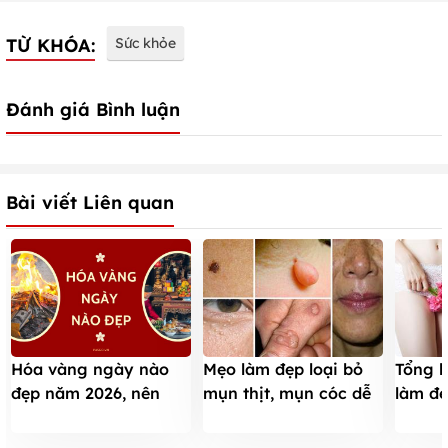
TỪ KHÓA:
Sức khỏe
Đánh giá Bình luận
Bài viết Liên quan
Mẹo làm đẹp loại bỏ
Tổng h
Hóa vàng ngày nào
mụn thịt, mụn cóc dễ
làm đẹ
đẹp năm 2026, nên
dàng
nhiên 
hóa vàng giờ nào để
tiễn tổ tiên