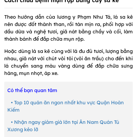
Cách chữa bệnh mụn rộp bằng cây sa kê
Theo hướng dẫn của lương y Phạm Như Tá, lá sa kê
nên được đốt thành than, rồi tán mịn ra, phối hợp với
dầu dừa và nghệ tươi, giã nát bằng chầy và cối, làm
thành bánh để đắp chữa mụn rộp.
Hoặc dùng lá sa kê cùng với lá đu đủ tươi, lượng bằng
nhau, giã nát với chút vôi tôi (vôi ăn trầu) cho đến khi
lá chuyển sang màu vàng dùng để đắp chữa sưng
háng, mụn nhọt, áp xe.
Có thể bạn quan tâm
•
Top 10 quán ăn ngon nhất khu vực Quận Hoàn
Kiếm
• Nhận ngay giảm giá lớn tại Ân Nam Quán Tú
Xương kẻo lỡ