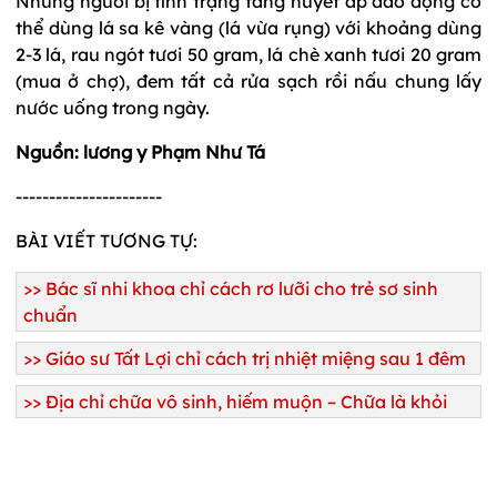
Những người bị tình trạng tăng huyết áp dao động có
thể dùng lá sa kê vàng (lá vừa rụng) với khoảng dùng
2-3 lá, rau ngót tươi 50 gram, lá chè xanh tươi 20 gram
(mua ở chợ), đem tất cả rửa sạch rồi nấu chung lấy
nước uống trong ngày.
Nguồn: lương y Phạm Như Tá
----------------------
BÀI VIẾT TƯƠNG TỰ:
>> Bác sĩ nhi khoa chỉ cách rơ lưỡi cho trẻ sơ sinh
chuẩn
>> Giáo sư Tất Lợi chỉ cách trị nhiệt miệng sau 1 đêm
>> Địa chỉ chữa vô sinh, hiếm muộn – Chữa là khỏi