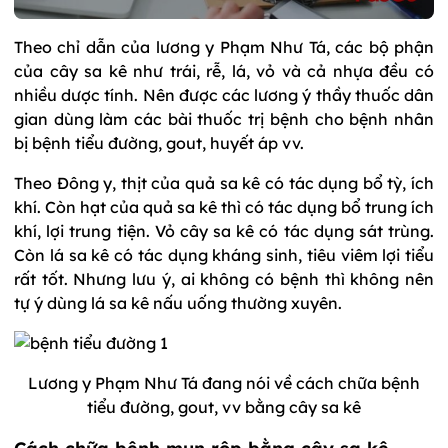
Theo chỉ dẫn của lương y Phạm Như Tá, các bộ phận
của cây sa kê như trái, rễ, lá, vỏ và cả nhựa đều có
nhiều dược tính. Nên được các lương ý thầy thuốc dân
gian dùng làm các bài thuốc trị bệnh cho bệnh nhân
bị bệnh tiểu đường, gout, huyết áp vv.
Theo Đông y, thịt của quả sa kê có tác dụng bổ tỳ, ích
khí. Còn hạt của quả sa kê thì có tác dụng bổ trung ích
khí, lợi trung tiện. Vỏ cây sa kê có tác dụng sát trùng.
Còn lá sa kê có tác dụng kháng sinh, tiêu viêm lợi tiểu
rất tốt. Nhưng lưu ý, ai không có bệnh thì không nên
tự ý dùng lá sa kê nấu uống thường xuyên.
Lương y Phạm Như Tá đang nói về cách chữa bệnh
tiểu đường, gout, vv bằng cây sa kê