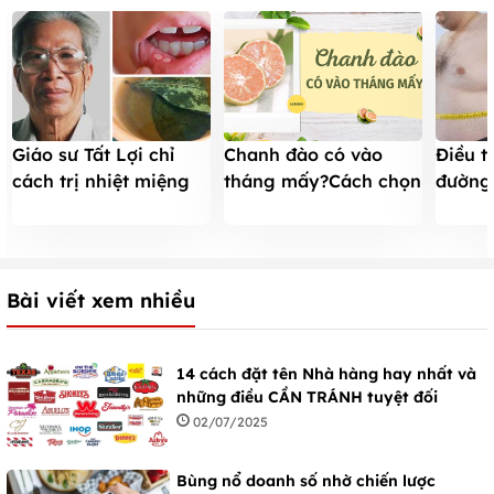
Giáo sư Tất Lợi chỉ
Chanh đào có vào
Điều t
cách trị nhiệt miệng
tháng mấy?Cách chọn
đường 
sau 1 đêm
chanh đào KHÔNG
với th
HÓA CHẤT cực mọng
nước
Bài viết xem nhiều
14 cách đặt tên Nhà hàng hay nhất và
những điều CẦN TRÁNH tuyệt đối
02/07/2025
Bùng nổ doanh số nhờ chiến lược