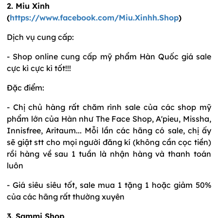
2. Miu Xinh
(
https://www.facebook.com/Miu.Xinhh.Shop
)
Dịch vụ cung cấp:
- Shop online cung cấp mỹ phẩm Hàn Quốc giá sale
cực kì cực kì tốt!!!
Đặc điểm:
- Chị chủ hàng rất chăm rình sale của các shop mỹ
phẩm lớn của Hàn như The Face Shop, A'pieu, Missha,
Innisfree, Aritaum... Mỗi lần các hãng có sale, chị ấy
sẽ giật stt cho mọi người đăng kí (không cần cọc tiền)
rồi hàng về sau 1 tuần là nhận hàng và thanh toán
luôn
- Giá siêu siêu tốt, sale mua 1 tặng 1 hoặc giảm 50%
của các hãng rất thường xuyên
3. Sammi Shop