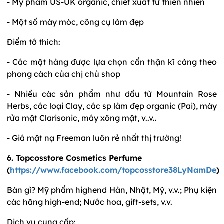
- Mỹ phẩm US-UK organic, chiết xuất từ thiên nhiên
- Một số máy móc, công cụ làm đẹp
Điểm tớ thích:
- Các mặt hàng được lựa chọn cẩn thận kĩ càng theo
phong cách của chị chủ shop
- Nhiều các sản phẩm như dầu từ Mountain Rose
Herbs, các loại Clay, các sp làm đẹp organic (Pai), máy
rửa mặt Clarisonic, máy xông mặt, v..v..
- Giá mặt nạ Freeman luôn rẻ nhất thị trường!
6. Topcosstore Cosmetics Perfume
(
https://www.facebook.com/topcosstore38LyNamDe
)
Bán gì? Mỹ phẩm highend Hàn, Nhật, Mỹ, v.v.; Phụ kiện
các hãng high-end; Nước hoa, gift-sets, v.v.
Dịch vụ cung cấp: