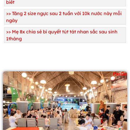
biết
>>
Tăng 2 size ngực sau 2 tuần với 10k nước này mỗi
ngày
>>
Mẹ 8x chia sẻ bí quyết tút tát nhan sắc sau sinh
1tháng