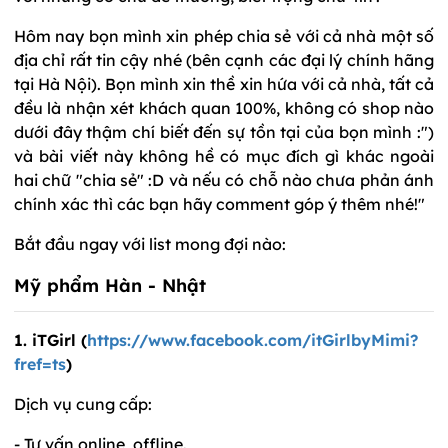
Hôm nay bọn mình xin phép chia sẻ với cả nhà một số
địa chỉ rất tin cậy nhé (bên cạnh các đại lý chính hãng
tại Hà Nội). Bọn mình xin thề xin hứa với cả nhà, tất cả
đều là nhận xét khách quan 100%, không có shop nào
dưới đây thậm chí biết đến sự tồn tại của bọn mình :")
và bài viết này không hề có mục đích gì khác ngoài
hai chữ "chia sẻ" :D và nếu có chỗ nào chưa phản ánh
chính xác thì các bạn hãy comment góp ý thêm nhé!"
Bắt đầu ngay với list mong đợi nào:
Mỹ phẩm Hàn - Nhật
1. iTGirl (
https://www.facebook.com/itGirlbyMimi?
fref=ts
)
Dịch vụ cung cấp:
- Tư vấn online, offline.