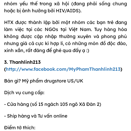
nhóm yếu thế trong xã hội (đang phải sống chung
hoặc bị ảnh hưởng bởi HIV/AIDS).
HTX được thành lập bởi một nhóm các bạn trẻ đang
làm việc tại các NGOs tại Việt Nam. Tuy hàng hóa
không được cập nhập thường xuyên và phong phú
nhưng giá cả cực kì hợp lí, có những món đồ độc đáo,
xinh xắn, rất đáng để ghé qua đấy ạ :)
3. Thanhlinh213
(
http://www.facebook.com/MyPhamThanhlinh213
)
Bán gì? Mỹ phẩm drugstore US/UK
Dịch vụ cung cấp:
- Cửa hàng (số 15 ngách 105 ngõ Xã Đàn 2)
- Ship hàng và Tư vấn online
Điểm tớ thích: