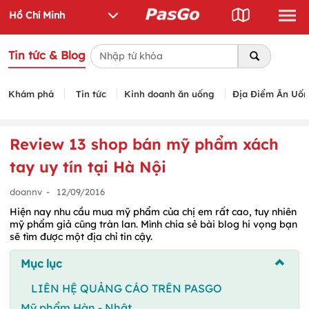
Tin tức & Blog
Khám phá
Tin tức
Kinh doanh ăn uống
Địa Điểm Ăn Uố
Review 13 shop bán mỹ phẩm xách
tay uy tín tại Hà Nội
doannv
-
12/09/2016
Hiện nay nhu cầu mua mỹ phẩm của chị em rất cao, tuy nhiên
mỹ phẩm giả cũng tràn lan. Mình chia sẻ bài blog hi vọng bạn
sẽ tìm được một địa chỉ tin cậy.
Mục lục
LIÊN HỆ QUẢNG CÁO TRÊN PASGO
Mỹ phẩm Hàn - Nhật