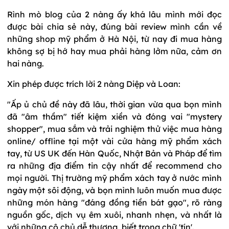
Rình mò blog của 2 nàng ấy khá lâu mình mới đọc
được bài chia sẻ này, đúng bài review mình cần về
những shop mỹ phẩm ở Hà Nội, từ nay đi mua hàng
không sợ bị hớ hay mua phải hàng lởm nữa, cảm ơn
hai nàng.
Xin phép được trích lời 2 nàng Diệp và Loan:
"Ấp ủ chủ đề này đã lâu, thời gian vừa qua bọn mình
đã "âm thầm" tiết kiệm xiền và đóng vai "mystery
shopper", mua sắm và trải nghiệm thử việc mua hàng
online/ offline tại một vài cửa hàng mỹ phẩm xách
tay, từ US UK đến Hàn Quốc, Nhật Bản và Pháp để tìm
ra những địa điểm tin cậy nhất để recommend cho
mọi người. Thị trường mỹ phẩm xách tay ở nước mình
ngày một sôi động, và bọn mình luôn muốn mua được
những món hàng "đáng đồng tiền bát gạo", rõ ràng
nguồn gốc, dịch vụ êm xuôi, nhanh nhẹn, và nhất là
với những cô chủ dễ thương, biết trọng chữ 'tín'.