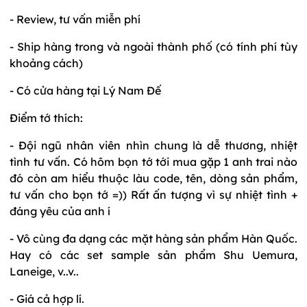
- Review, tư vấn miễn phí
- Ship hàng trong và ngoài thành phố (có tính phí tùy
khoảng cách)
- Có cửa hàng tại Lý Nam Đế
Điểm tớ thích:
- Đội ngũ nhân viên nhìn chung là dễ thương, nhiệt
tình tư vấn. Có hôm bọn tớ tới mua gặp 1 anh trai nào
đó còn am hiểu thuộc làu code, tên, dòng sản phẩm,
tư vấn cho bọn tớ =)) Rất ấn tượng vì sự nhiệt tình +
đáng yêu của anh í
- Vô cùng đa dạng các mặt hàng sản phẩm Hàn Quốc.
Hay có các set sample sản phẩm Shu Uemura,
Laneige, v..v..
- Giá cả hợp lí.