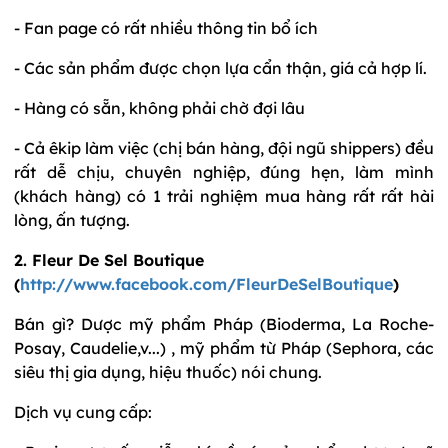
- Fan page có rất nhiều thông tin bổ ích
- Các sản phẩm được chọn lựa cẩn thận, giá cả hợp lí.
- Hàng có sẵn, không phải chờ đợi lâu
- Cả êkip làm việc (chị bán hàng, đội ngũ shippers) đều
rất dễ chịu, chuyên nghiệp, đúng hẹn, làm mình
(khách hàng) có 1 trải nghiệm mua hàng rất rất hài
lòng, ấn tượng.
2. Fleur De Sel Boutique
(
http://www.facebook.com/FleurDeSelBoutique
)
Bán gì? Dược mỹ phẩm Pháp (Bioderma, La Roche-
Posay, Caudelie,v...) , mỹ phẩm từ Pháp (Sephora, các
siêu thị gia dụng, hiệu thuốc) nói chung.
Dịch vụ cung cấp: