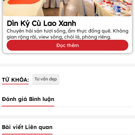
Dìn Ký Cù Lao Xanh
Chuyên hải sản tươi sống, ẩm thực đồng quê. Không
gian rộng rãi, view sông, chòi lá, phòng riêng.
Đọc thêm
TỪ KHÓA:
Tư vấn đẹp
Đánh giá Bình luận
Bài viết Liên quan