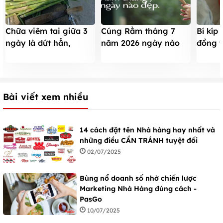
Chữa viêm tai giữa 3
Bí kíp
Cúng Rằm tháng 7
ngày là dứt hẳn,
đồng t
năm 2026 ngày nào
không dùng thuốc
các m
đẹp để làm lễ, nên
tránh ngày xấu nào?
Bài viết xem nhiều
14 cách đặt tên Nhà hàng hay nhất và
những điều CẦN TRÁNH tuyệt đối
02/07/2025
Bùng nổ doanh số nhờ chiến lược
Marketing Nhà Hàng đúng cách -
PasGo
10/07/2025