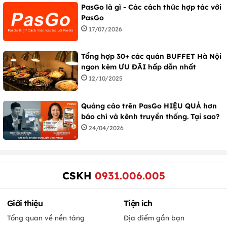
PasGo là gì - Các cách thức hợp tác với
PasGo
17/07/2026
Tổng hợp 30+ các quán BUFFET Hà Nội
ngon kèm ƯU ĐÃI hấp dẫn nhất
12/10/2025
Quảng cáo trên PasGo HIỆU QUẢ hơn
báo chí và kênh truyền thống. Tại sao?
24/04/2026
CSKH
0931.006.005
Giới thiệu
Tiện ích
Tổng quan về nền tảng
Địa điểm gần bạn