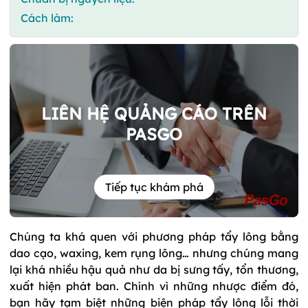
Cách làm:
LIÊN HỆ QUẢNG CÁO TRÊN
PASGO
Tiếp tục khám phá
Chúng ta khá quen với phương pháp tẩy lông bằng
dao cạo, waxing, kem rụng lông… nhưng chúng mang
lại khá nhiều hậu quả như da bị sưng tấy, tổn thương,
xuất hiện phát ban. Chính vì những nhược điểm đó,
bạn hãy tạm biệt những biện pháp tẩy lông lỗi thời