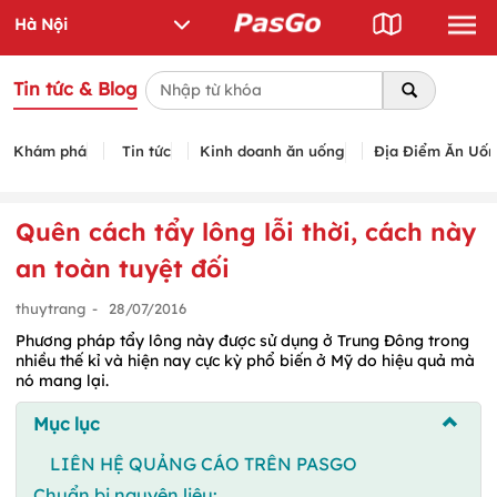
Tin tức & Blog
Khám phá
Tin tức
Kinh doanh ăn uống
Địa Điểm Ăn Uố
Quên cách tẩy lông lỗi thời, cách này
an toàn tuyệt đối
thuytrang
-
28/07/2016
Phương pháp tẩy lông này được sử dụng ở Trung Đông trong
nhiều thế kỉ và hiện nay cực kỳ phổ biến ở Mỹ do hiệu quả mà
nó mang lại.
Mục lục
LIÊN HỆ QUẢNG CÁO TRÊN PASGO
Chuẩn bị nguyên liệu: