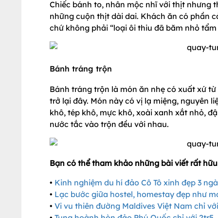
Chiếc bánh to, nhân mộc nhĩ với thịt nhưng 
những cuộn thịt dài dai. Khách ăn có phần 
chứ không phải “loại ôi thiu đã băm nhỏ tẩ
Bánh tráng trộn
Bánh tráng trộn là món ăn nhẹ có xuất xứ từ
trở lại đây. Món này có vị lạ miệng, nguyên l
khô, tép khô, mực khô, xoài xanh xắt nhỏ, đ
nước tắc vào trộn đều với nhau.
Bạn có thể tham khảo những bài viết rất hữu
•
Kinh nghiệm du hí đảo Cô Tô xinh đẹp 3 ng
•
Lạc bước giữa hostel, homestay đẹp như m
•
Vi vu thiên đường Maldives Việt Nam chỉ với
•
Tung hoành hòn đảo Phú Quốc chỉ với 2tr5