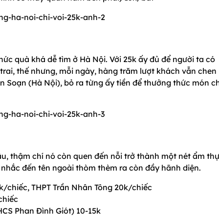
hức quà khá dễ tìm ở Hà Nội. Với 25k ấy đủ để người ta có
trai, thế nhưng, mỗi ngày, hàng trăm lượt khách vẫn chen
n Soạn (Hà Nội), bỏ ra từng ấy tiền để thưởng thức món c
u, thậm chí nó còn quen đến nỗi trở thành một nét ẩm th
 nhắc đến tên ngoài thòm thèm ra còn đầy hãnh diện.
k/chiếc, THPT Trần Nhân Tông 20k/chiếc
chiếc
HCS Phan Đình Giót) 10-15k