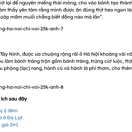
thịt lại để nguyên miếng thái mỏng, cho vào bánh tạo thàn
cảm thấy yên tâm rằng mình được ăn đúng thịt heo ngon l
m ướp mắm muối chẳng biết đằng nào mà lần”.
 Tây Ninh, được ưa chuộng rộng rãi ở Hà Nội khoảng vài 
iệu làm bánh tráng trộn gồm bánh tráng, trứng cút luộc, thị
ậu phộng (lạc) rang, hành củ và hành lá phi thơm, cho thê
 ích sau đây
ày 2 đêm
ơ ở Đà Lạt
 giá 2tr1