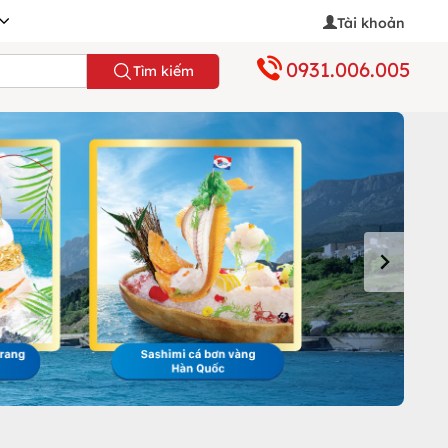
Tài khoản
0931.006.005
Tìm kiếm