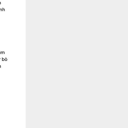
h
ành
năm
t bò
m