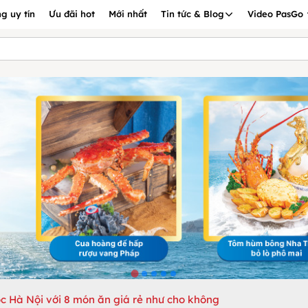
g uy tín
Ưu đãi hot
Mới nhất
Tin tức & Blog
Video PasGo
c Hà Nội với 8 món ăn giá rẻ như cho không