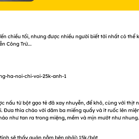
n chiều tối, nhưng được nhiều người biết tới nhất có thể 
n Công Trứ...
c nấu từ bột gạo tẻ đã xay nhuyễn, để khô, cùng với thịt 
i. Đưa thìa cháo với dăm ba miếng quẩy và ít ruốc lên miệ
 cháo như tan ra trong miệng, mềm và mịn mướt như nhung.
Minh sẽ thấy quán nằm bên phải) 15k/bát