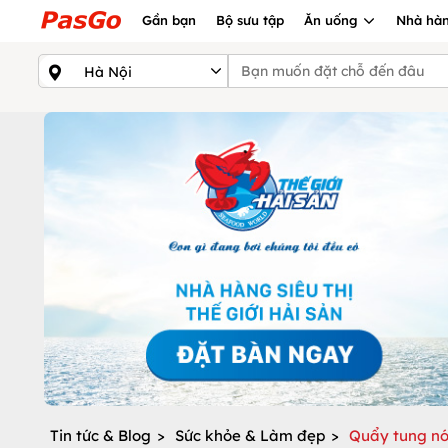
Gần bạn
Bộ sưu tập
Ăn uống
Nhà hàn
Tin tức & Blog
>
Sức khỏe & Làm đẹp
>
Quẩy tung nó