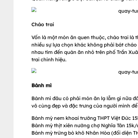
Cháo trai
Vốn là một món ăn quen thuộc, cháo trai là t
nhiều sự lựa chọn khác không phải bát cháo 
nhau tìm đến quán ăn nhỏ trên phố Trần Xuâ
trai chính hiệu.
Bánh mì
Bánh mì đâu có phải món ăn lạ lẫm gì nữa đâ
vô cùng đẹp và đặc trưng của người mình để
Bánh mỳ nem khoai trường THPT Việt Đức 15
Bánh mỳ thịt xiên nướng chợ Nghĩa Tân 15k/
Bánh mỳ trứng bò khô Nhân Hòa (đối diện T