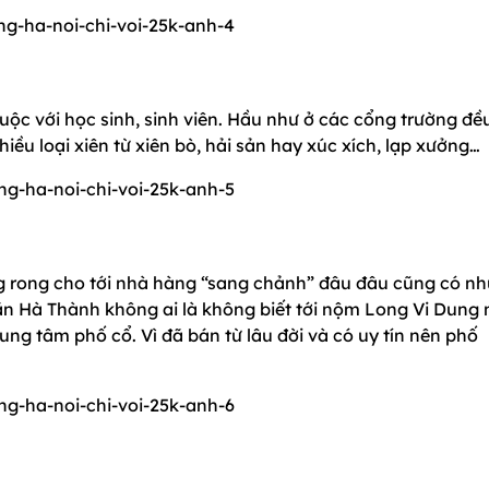
uộc với học sinh, sinh viên. Hầu như ở các cổng trường đề
iều loại xiên từ xiên bò, hải sản hay xúc xích, lạp xưởng…
g rong cho tới nhà hàng “sang chảnh” đâu đâu cũng có n
ăn Hà Thành không ai là không biết tới nộm Long Vi Dung 
ng tâm phố cổ. Vì đã bán từ lâu đời và có uy tín nên phố