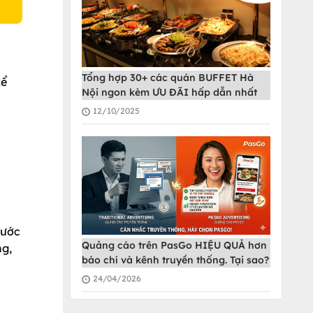
Tổng hợp 30+ các quán BUFFET Hà
kể
Nội ngon kèm ƯU ĐÃI hấp dẫn nhất
12/10/2025
nước
Quảng cáo trên PasGo HIỆU QUẢ hơn
ng,
báo chí và kênh truyền thống. Tại sao?
24/04/2026