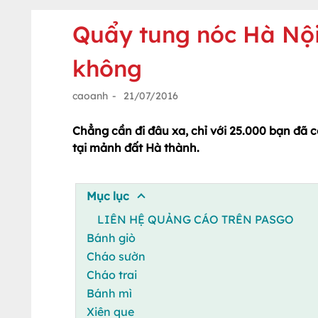
Quẩy tung nóc Hà Nội
không
caoanh
-
21/07/2016
Chẳng cần đi đâu xa, chỉ với 25.000 bạn đã
tại mảnh đất Hà thành.
Mục lục
LIÊN HỆ QUẢNG CÁO TRÊN PASGO
Bánh giò
Cháo sườn
Cháo trai
Bánh mì
Xiên que