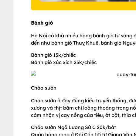
Bánh giò
Hà Nội có khá nhiều hàng bánh giò từ sáng đế
đến như bánh giò Thuỵ Khuê, bánh giò Nguyễ
Bánh giò 15k/chiếc
Bánh giò xúc xích 25k/chiếc
Cháo sườn
Cháo sườn ở đây đúng kiểu truyền thống, đượ
xương và thịt băm chỉ loáng thoáng trong nồ
cảm nhận vị cay nồng của tiêu, ớt bột, thìa
Cháo sườn Ngõ Lương Sử C 20k/bát
Quán hàng rong ở Đội Cấn (đi từ Giang Văn 