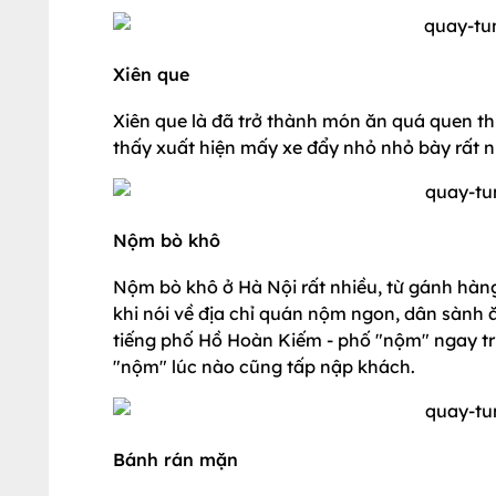
Xiên que
Xiên que là đã trở thành món ăn quá quen th
thấy xuất hiện mấy xe đẩy nhỏ nhỏ bày rất nh
Nộm bò khô
Nộm bò khô ở Hà Nội rất nhiều, từ gánh hàn
khi nói về địa chỉ quán nộm ngon, dân sành 
tiếng phố Hồ Hoàn Kiếm - phố "nộm" ngay tru
"nộm" lúc nào cũng tấp nập khách.
Bánh rán mặn