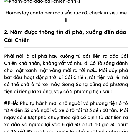
Homestay container màu sắc rực rỡ, check in siêu mê
li
2. Nắm được thông tin đi phà, xuồng đến đảo
Cái Chiên
Phải nói là đi phà hay xuồng từ đất liền ra đảo Cái
Chiên khá nhàn, không vất vả như đi Cô Tô sóng đánh
cho mật xanh mật vàng mới ra tới nơi… Mới đây phà
bắt đầu hoạt động trở lại Cái Chiên, rất tiện và rẻ mà
có thể chở ô tô xe máy. Song Song cũng có phương
tiện đi riêng là xuồng, vậy có 2 phương tiện sau:
#PHÀ:
Phà tự hành mới chở người và phương tiện ô tô
từ 4 đến 32 chỗ ngồi và xe ô tô tải từ 3 đến 10 tấn. Mỗi
ngày có 3 lượt phà chạy theo giờ cố định từ đất liền ra
xã đảo và ngược lại vào 6 giờ 30 phút, 10 giờ 30 phút
và 16 giờ 30 phút; các ngày lễ, chủ nhật nếu nhu cầu