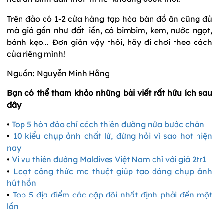
Trên đảo có 1-2 cửa hàng tạp hóa bán đồ ăn cũng đủ
mà giá gần như đất liền, có bimbim, kem, nước ngọt,
bánh kẹo... Đơn giản vậy thôi, hãy đi chơi theo cách
của riêng mình!
Nguồn: Nguyễn Minh Hằng
Bạn có thể tham khảo những bài viết rất hữu ích sau
đây
•
Top 5 hòn đảo chỉ cách thiên đường nửa bước chân
•
10 kiểu chụp ảnh chất lừ, đừng hỏi vì sao hot hiện
nay
•
Vi vu thiên đường Maldives Việt Nam chỉ với giá 2tr1
•
Loạt công thức ma thuật giúp tạo dáng chụp ảnh
hút hồn
•
Top 5 địa điểm các cặp đôi nhất định phải đến một
lần