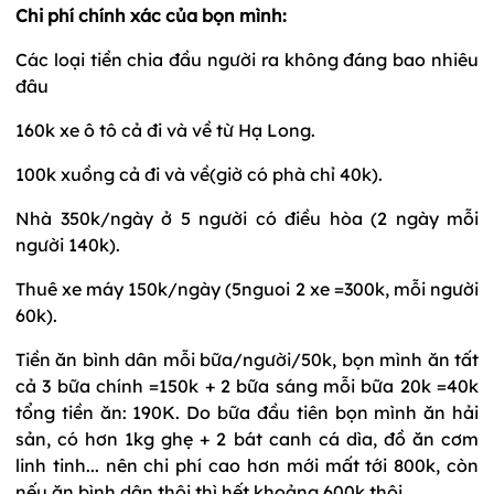
Chi phí chính xác của bọn mình:
Các loại tiền chia đầu người ra không đáng bao nhiêu
đâu
160k xe ô tô cả đi và về từ Hạ Long.
100k xuồng cả đi và về(giờ có phà chỉ 40k).
Nhà 350k/ngày ở 5 người có điều hòa (2 ngày mỗi
người 140k).
Thuê xe máy 150k/ngày (5nguoi 2 xe =300k, mỗi người
60k).
Tiền ăn bình dân mỗi bữa/người/50k, bọn mình ăn tất
cả 3 bữa chính =150k + 2 bữa sáng mỗi bữa 20k =40k
tổng tiền ăn: 190K. Do bữa đầu tiên bọn mình ăn hải
sản, có hơn 1kg ghẹ + 2 bát canh cá dìa, đồ ăn cơm
linh tinh... nên chi phí cao hơn mới mất tới 800k, còn
nếu ăn bình dân thôi thì hết khoảng 600k thôi.