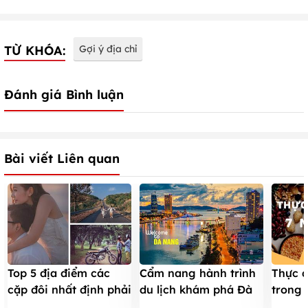
TỪ KHÓA:
Gợi ý địa chỉ
Đánh giá Bình luận
Bài viết Liên quan
Top 5 địa điểm các
Cẩm nang hành trình
Thực 
cặp đôi nhất định phải
du lịch khám phá Đà
trong 
đến một lần
Nẵng
không 