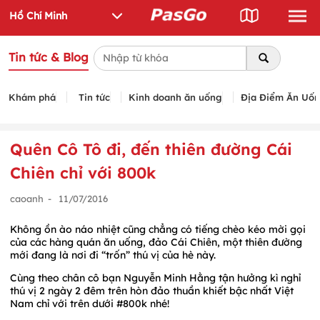
Tin tức & Blog
Khám phá
Tin tức
Kinh doanh ăn uống
Địa Điểm Ăn Uố
Quên Cô Tô đi, đến thiên đường Cái
Chiên chỉ với 800k
caoanh
-
11/07/2016
Không ồn ào náo nhiệt cũng chẳng có tiếng chèo kéo mời gọi
của các hàng quán ăn uống, đảo Cái Chiên, một thiên đường
mới đang là nơi đi “trốn” thú vị của hè này.
Cùng theo chân cô bạn Nguyễn Minh Hằng tận hưởng kì nghỉ
thú vị 2 ngày 2 đêm trên hòn đảo thuần khiết bậc nhất Việt
Nam chỉ với trên dưới #800k nhé!