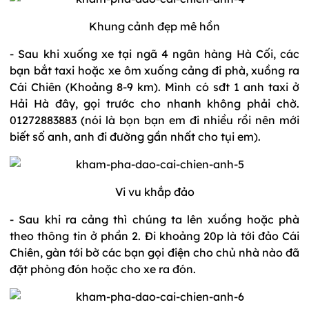
Khung cảnh đẹp mê hồn
- Sau khi xuống xe tại ngã 4 ngân hàng Hà Cối, các
bạn bắt taxi hoặc xe ôm xuống cảng đi phà, xuồng ra
Cái Chiên (Khoảng 8-9 km). Mình có sđt 1 anh taxi ở
Hải Hà đây, gọi trước cho nhanh không phải chờ.
01272883883 (nói là bọn bạn em đi nhiều rồi nên mới
biết số anh, anh đi đường gần nhất cho tụi em).
Vi vu khắp đảo
- Sau khi ra cảng thì chúng ta lên xuồng hoặc phà
theo thông tin ở phần 2. Đi khoảng 20p là tới đảo Cái
Chiên, gàn tới bờ các bạn gọi điện cho chủ nhà nào đã
đặt phòng đón hoặc cho xe ra đón.