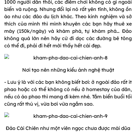
1000 người dân thôi, các điểm chơi không có gì ngoài
biển và ruộng. Nhưng đổi lại nó rất yên tĩnh, không ồn
ào như các đảo du lịch khác. Theo kinh nghiệm và sở
thích của mình thì mình khuyên các bạn hãy thuê xe
máy (150k/ngày) và khám phá, tự khám phá… Đảo
không quá lớn nên hãy cứ đi dọc các đường bê tông
có thể đi, phải đi hết mới thấy hết cái đẹp.
Nơi tạo nên những kiểu ảnh nghệ thuật
- Lưu ý là với các bạn không biết bơi: ở ngoài đảo rất ít
phao hoặc có thể không có nếu ở homestay của dân,
nếu có áo phao thì mang đi kèm nhé. Tắm biển buổi tối
cũng rất thú vị, vừa bơi vừa ngắm sao.
Đảo Cái Chiên như một viên ngọc chưa được mài dũa