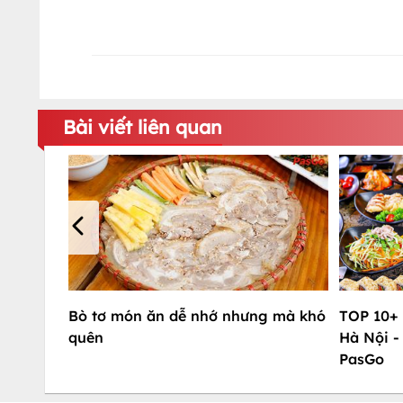
Bài viết liên quan
Bò tơ món ăn dễ nhớ nhưng mà khó
TOP 10+
quên
Hà Nội -
PasGo