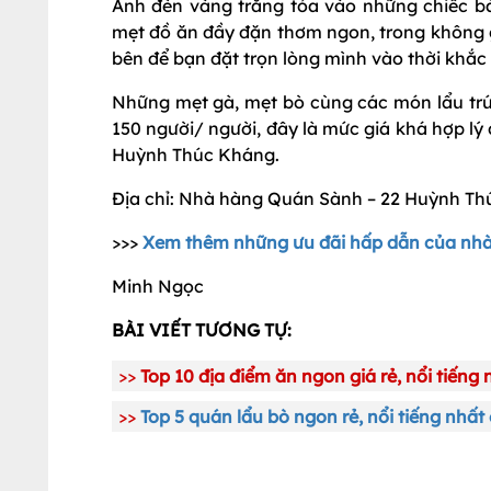
Ánh đèn vàng trắng tỏa vào những chiếc bà
mẹt đồ ăn đầy đặn thơm ngon, trong không 
bên để bạn đặt trọn lòng mình vào thời khắc c
Những mẹt gà, mẹt bò cùng các món lẩu trứ
150 người/ người, đây là mức giá khá hợp l
Huỳnh Thúc Kháng.
Địa chỉ: Nhà hàng Quán Sành – 22 Huỳnh T
>>>
Xem thêm những ưu đãi hấp dẫn của nh
Minh Ngọc
BÀI VIẾT TƯƠNG TỰ:
>>
Top 10 địa điểm ăn ngon giá rẻ, nổi tiếng
>>
Top 5 quán lẩu bò ngon rẻ, nổi tiếng nhất