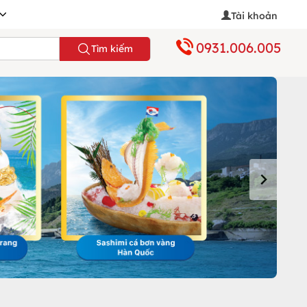
Tài khoản
0931.006.005
Tìm kiếm