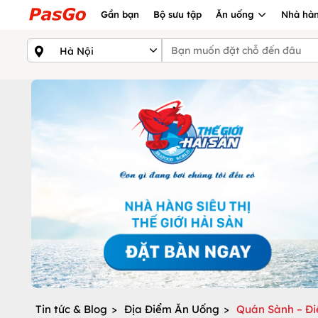
Gần bạn
Bộ sưu tập
Ăn uống
Nhà hàn
Tin tức & Blog
>
Địa Điểm Ăn Uống
>
Quán Sành – Đi