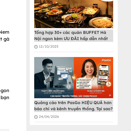
 Nem
Tổng hợp 30+ các quán BUFFET Hà
t gà
Nội ngon kèm ƯU ĐÃI hấp dẫn nhất
12/10/2025
 ngon
 bạn
Quảng cáo trên PasGo HIỆU QUẢ hơn
báo chí và kênh truyền thống. Tại sao?
24/04/2026