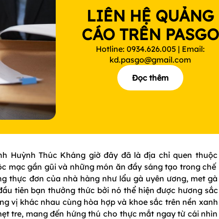
LIÊN HỆ QUẢNG
CÁO TRÊN PASG
Hotline: 0934.626.005 | Email:
kd.pasgo@gmail.com
Đọc thêm
h Huỳnh Thúc Kháng giờ đây đã là địa chỉ quen thuộc
c mạc gần gũi và những món ăn đầy sáng tạo trong chế 
trong thực đơn của nhà hàng như lẩu gà uyên ương, met gà
 đầu tiên bạn thưởng thức bởi nó thể hiện được hương sắc
g vị khác nhau cùng hòa hợp và khoe sắc trên nền xanh
ẹt tre, mang đến hứng thú cho thực mắt ngay từ cái nhìn