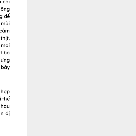
 cải
công
g để
 mùi
 cảm
hịt,
 mọi
t bò
hưng
 bày
 hợp
i thế
nhau
n dị