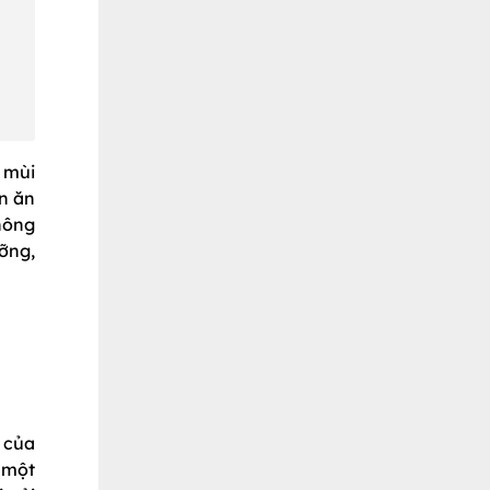
 mùi
n ăn
hông
ỡng,
 của
 một