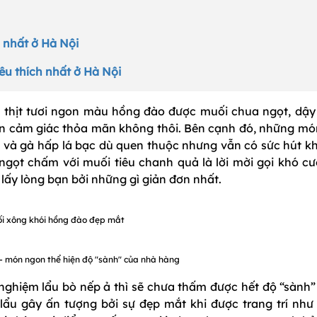
g nhất ở Hà Nội
êu thích nhất ở Hà Nội
 thịt tươi ngon màu hồng đào được muối chua ngọt, dậy
n cảm giác thỏa mãn không thôi. Bên cạnh đó, những mó
 và gà hấp lá bạc dù quen thuộc nhưng vẫn có sức hút k
ngọt chấm với muối tiêu chanh quả là lời mời gọi khó cư
lấy lòng bạn bởi những gì giản đơn nhất.
i xông khói hồng đào đẹp mắt
- món ngon thể hiện độ "sành" của nhà hàng
nghiệm lẩu bò nếp ả thì sẽ chưa thấm được hết độ “sành”
ẩu gây ấn tượng bởi sự đẹp mắt khi được trang trí như