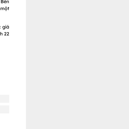
 Bên
 một
 giá
h 22