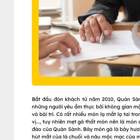
Bắt đầu đón khách từ năm 2010, Quán Sàn
những người yêu ẩm thực bởi không gian mộ
và bài trí. Có rất nhiều món lạ mắt lạ tai 
vị..., tuy nhiên mẹt gà thất món nên là món
đáo của Quán Sành. Bảy món gà là bảy hươn
hút mắt của lá chuối và nâu mộc mạc của m