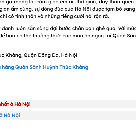
n gỗ mang lại cảm giác êm ái, thư giãn, đầy thân quen.
gian ấm cúng, sự đông đúc của Hà Nội được tạm bỏ sang
hỉ có tình thân và những tiếng cười nói rộn rã.
 danh luôn sẵn sàng đợi bước chân bạn ghé qua. Với mức
ý để bạn có thể thưởng thức các món ăn ngon tại Quán Sàn
húc Kháng, Quận Đống Đa, Hà Nội
à hàng Quán Sành Huỳnh Thúc Kháng
 nhất ở Hà Nội
 ở Hà Nội