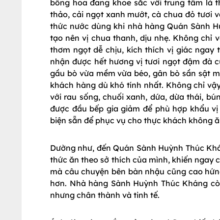
bông hoa đang khoe sắc với trung tâm là t
thảo, cải ngọt xanh mướt, cà chua đỏ tươi 
thức nước dùng khi nhà hàng Quán Sành H
tạo nên vị chua thanh, dịu nhẹ. Không chỉ 
thơm ngọt dễ chịu, kích thích vị giác ngay 
nhận được hết hương vị tươi ngọt đậm đà củ
gầu bò vừa mềm vừa béo, gân bò sần sật mà
khách hàng dù khó tính nhất. Không chỉ vậ
với rau sống, chuối xanh, dứa, dừa thái,
được đầu bếp gia giảm để phù hợp khẩu v
biện sẵn để phục vụ cho thực khách không
Dường như, đến Quán Sành Huỳnh Thúc Khán
thức ăn theo sở thích của mình, khiến ngay 
mà câu chuyện bên bàn nhậu cũng cao hứng, 
hơn. Nhà hàng Sành Huỳnh Thúc Kháng còn k
nhưng chân thành và tinh tế.