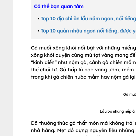
Có thể bạn quan tâm
•
Top 10 địa chỉ ăn lẩu nấm ngon, nổi tiến
•
Top 10 quán nhậu ngon nổi tiếng, được y
Gà muối xông khói nổi bật với những miếng
xông khói quyện cùng mù tạt vàng mang đế
“kinh điển” như nộm gà, cánh gà chiên mắm
thể chối từ. Gà hấp lá bạc vàng ươm, mềm 
trong khi gà chiên nước mắm hay nộm gà lại 
Gà muố
Lẩu bò nhúng nếp ả 
Đã thưởng thức gà thất món mà không trải 
nhà hàng. Mẹt đồ đựng nguyên liệu nhúng l