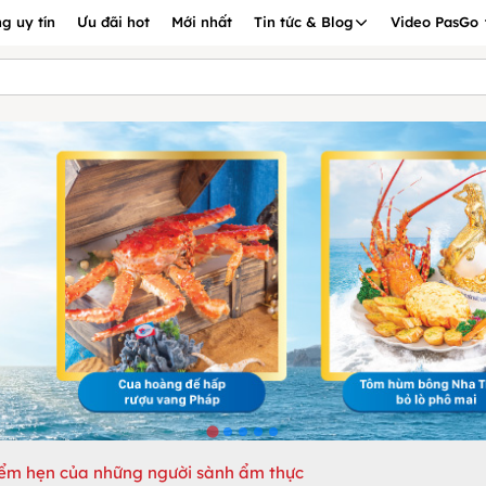
g uy tín
Ưu đãi hot
Mới nhất
Tin tức & Blog
Video PasGo
ểm hẹn của những người sành ẩm thực