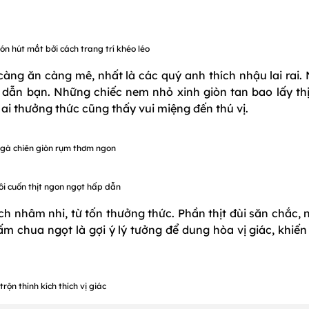
n hút mắt bởi cách trang trí khéo léo
càng ăn càng mê, nhất là các quý anh thích nhậu lai rai.
p dẫn bạn. Những chiếc nem nhỏ xinh giòn tan bao lấy thị
i thưởng thức cũng thấy vui miệng đến thú vị.
gà chiên giòn rụm thơm ngon
i cuốn thịt ngon ngọt hấp dẫn
ích nhâm nhi, từ tốn thưởng thức. Phần thịt đùi săn chắc,
 chua ngọt là gợi ý lý tưởng để dung hòa vị giác, khiến
trộn thính kích thích vị giác