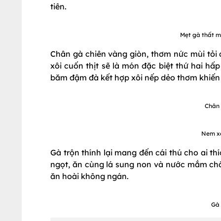
tiên.
Mẹt gà thất mó
Chân gà chiên vàng giòn, thơm nức mùi tỏi 
xôi cuốn thịt sẽ là món đặc biệt thứ hai hấ
băm đậm đà kết hợp xôi nếp dẻo thơm khiến a
Chân 
Nem xô
Gà trộn thính lại mang đến cái thú cho ai th
ngọt, ăn cùng lá sung non và nước mắm chấm
ăn hoài không ngán.
Gà 