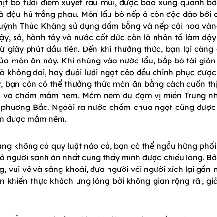
hịt bò tươi điểm xuyết rau mùi, được bao xung quanh bởi
và đậu hũ trắng phau. Món lẩu bò nếp ả còn độc đáo bởi 
uỳnh Thúc Kháng sử dụng dấm bỗng và nếp cái hoa vàn
vậy, sả, hành tây và nước cốt dứa còn là nhân tố làm dậy
từ giây phút đầu tiên. Đến khi thưởng thức, bạn lại càng
a món ăn này. Khi nhúng vào nước lẩu, bắp bò tái giòn t
 không dai, hay đuôi lưỡi ngọt dẻo đều chinh phục được
y, bạn còn có thể thưởng thức món ăn bằng cách cuốn thị
 bún và chấm mắm nêm. Mắm nêm dù đậm vị miền Trung n
ị phương Bắc. Ngoài ra nước chấm chua ngọt cũng được
 ăn được mắm nêm.
g không có quy luật nào cả, bạn có thể ngẫu hứng phối
cả người sành ăn nhất cũng thấy mình được chiều lòng. Bở
vui vẻ và sảng khoái, đưa người với người xích lại gần 
hiến thực khách ưng lòng bởi không gian rộng rãi, giả