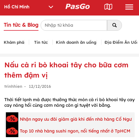
Tin tức & Blog
Khám phá
Tin tức
Kinh doanh ăn uống
Địa Điểm Ăn Uố
Nấu cà ri bò khoai tây cho bữa cơm
thêm đậm vị
trinhhien
-
12/12/2016
Thời tiết lạnh mà được thưởng thức món cà ri bò khoai tây cay
cay nóng hổi cùng cơm nóng còn gì tuyệt vời bằng.
Nhận ngay ưu đãi giảm giá khi đến nhà hàng Cổ Ngư
Top 10 nhà hàng sushi ngon, nổi tiếng nhất ở TpHCM