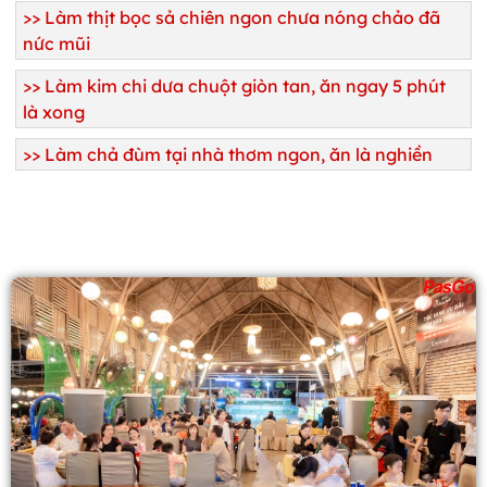
>>
Làm thịt bọc sả chiên ngon chưa nóng chảo đã
nức mũi
>>
Làm kim chi dưa chuột giòn tan, ăn ngay 5 phút
là xong
>>
Làm chả đùm tại nhà thơm ngon, ăn là nghiền