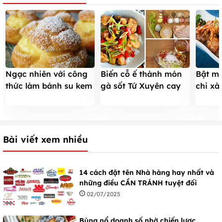
Ngạc nhiên với công
Biến cỗ ế thành món
Bật mí
thức làm bánh su kem
gà sốt Tứ Xuyên cay
chi xà
không cần lò nướng
mà ngon dễ sợ
ngon 
Bài viết xem nhiều
14 cách đặt tên Nhà hàng hay nhất và
những điều CẦN TRÁNH tuyệt đối
02/07/2025
Bùng nổ doanh số nhờ chiến lược