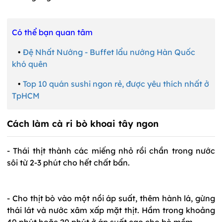
Có thể bạn quan tâm
•
Đệ Nhất Nướng - Buffet lẩu nướng Hàn Quốc
khó quên
•
Top 10 quán sushi ngon rẻ, được yêu thích nhất ở
TpHCM
Cách làm cà ri bò khoai tây ngon
- Thái thịt thành các miếng nhỏ rồi chần trong nước
sôi từ 2-3 phút cho hết chất bẩn.
- Cho thịt bò vào một nồi áp suất, thêm hành lá, gừng
thái lát và nước xâm xấp mặt thịt. Hầm trong khoảng
40 phút hoặc 20 phút ở áp suất cao cho bò mềm.