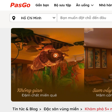
Gần bạn
Bộ sưu tập
Ăn uống
Nhà hàn
Tin tức & Blog
>
Đặc sản vùng miền
>
Khám phá 5+ m