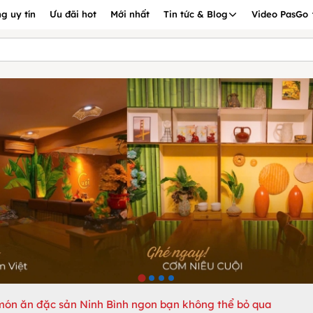
g uy tín
Ưu đãi hot
Mới nhất
Tin tức & Blog
Video PasGo
ón ăn đặc sản Ninh Bình ngon bạn không thể bỏ qua