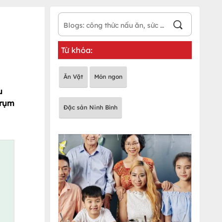
Từ khóa:
Ăn Vặt
Món ngon
u
 rụm
Đặc sản Ninh Bình