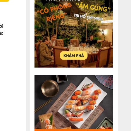
ơi
ặc