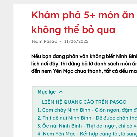
Khám phá 5+ món ăn 
không thể bỏ qua
Team PasGo
-
11/06/2025
Nếu bạn đang phân vân không biết Ninh Bình
lịch nơi đây, thì đừng bỏ lỡ danh sách món 
đến nem Yên Mạc chua thanh, tất cả đều ma
Mục lục
LIÊN HỆ QUẢNG CÁO TRÊN PASGO
1. Cơm cháy Ninh Bình - Giòn ngon, đậm đ
2. Thịt dê núi Ninh Bình - Dê được chăn thả
3. Ốc núi Ninh Bình - Thịt dai ngọt, chỉ c
4. Nem Yên Mạc - Kết hợp cùng tỏi, lá su