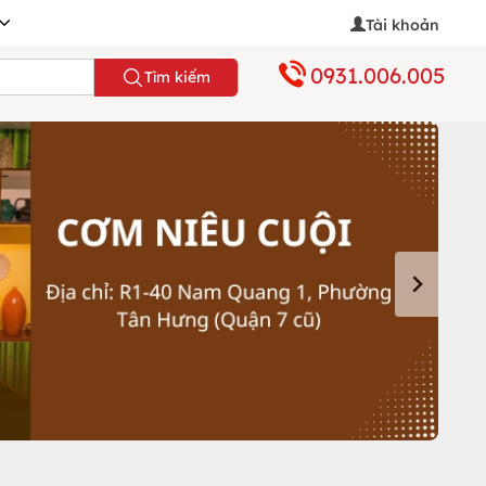
Tài khoản
0931.006.005
Tìm kiếm