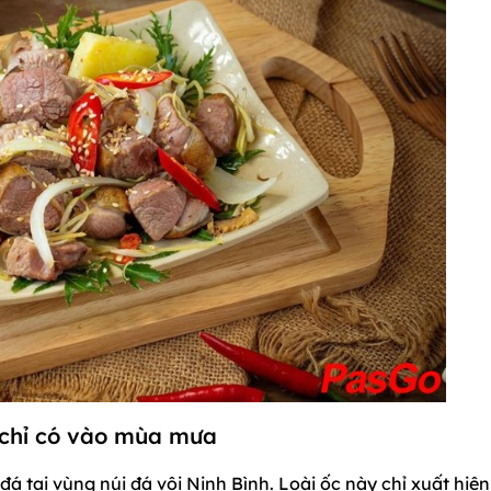
t, chỉ có vào mùa mưa
 đá tại vùng núi đá vôi Ninh Bình. Loài ốc này chỉ xuất hiệ