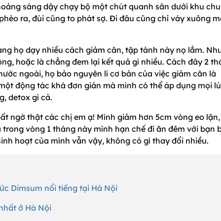
thoảng sáng dậy chạy bộ một chút quanh sân dưới khu ch
phèo ra, đùi cũng to phát sợ. Đi đâu cũng chỉ váy xuông 
ạng họ dạy nhiều cách giảm cân, tập tành này nọ lắm. Nh
ông, hoặc là chẳng đem lại kết quả gì nhiều. Cách đây 2 th
ước ngoài, họ bảo nguyên lí cơ bản của việc giảm cân là
 một động tác khá đơn giản mà mình có thể áp dụng mọi lú
, detox gì cả.
bất ngờ thật các chị em ạ! Mình giảm hơn 5cm vòng eo lận,
à trong vòng 1 tháng này mình hạn chế đi ăn đêm với bạn b
inh hoạt của mình vẫn vậy, không có gì thay đổi nhiều.
ức Dimsum nổi tiếng tại Hà Nội
 nhất ở Hà Nội