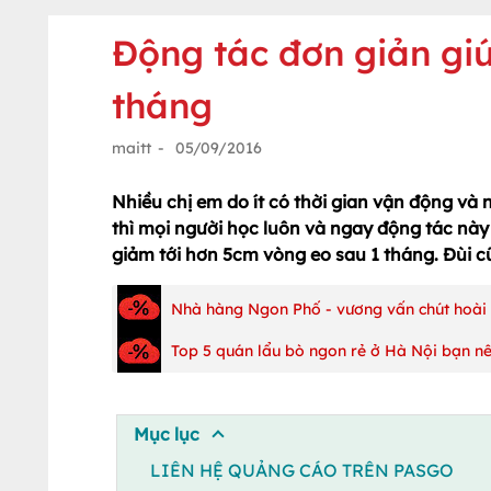
Động tác đơn giản gi
tháng
maitt
-
05/09/2016
Nhiều chị em do ít có thời gian vận động và n
thì mọi người học luôn và ngay động tác này 
giảm tới hơn 5cm vòng eo sau 1 tháng. Đùi c
Nhà hàng Ngon Phố - vương vấn chút hoài
Top 5 quán lẩu bò ngon rẻ ở Hà Nội bạn nên
Mục lục
LIÊN HỆ QUẢNG CÁO TRÊN PASGO