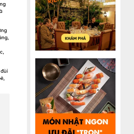
ung
mà
ưng
áng,
c,
 đùi
è,