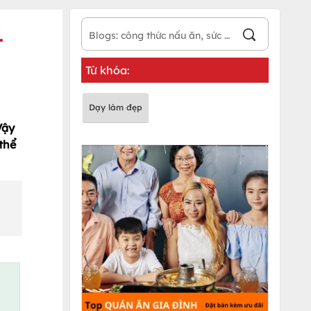
1
Từ khóa:
Dạy làm đẹp
Vậy
thể