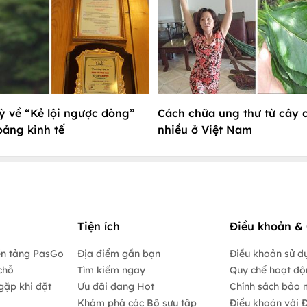
ỳ về “Kẻ lội ngược dòng”
Cách chữa ung thư từ cây 
ảng kinh tế
nhiều ở Việt Nam
Tiện ích
Điều khoản & 
ền tảng PasGo
Địa điểm gần bạn
Điều khoản sử d
chỗ
Tìm kiếm ngay
Quy chế hoạt đ
gặp khi đặt
Ưu đãi đang Hot
Chính sách bảo 
Khám phá các Bộ sưu tập
Điều khoản với Đ