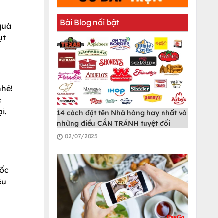
Bài Blog nổi bật
 quá
ụt
nhé!
c
i.
14 cách đặt tên Nhà hàng hay nhất và
những điều CẦN TRÁNH tuyệt đối
02/07/2025
uốc
ệu