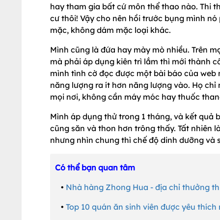
hay tham gia bất cứ môn thể thao nào. Thi 
cư thôi! Vậy cho nên hồi trước bụng mình nó 
mặc, không dám mặc loại khác.
Mình cũng là đứa hay mày mò nhiều. Trên m
mà phải áp dụng kiên trì lắm thì mới thành c
mình tình cờ đọc được một bài báo của web n
năng lượng ra ít hơn năng lượng vào. Họ chỉ
mọi nơi, không cần máy móc hay thuốc thang
Mình áp dụng thử trong 1 tháng, và kết quả 
cũng săn và thon hơn trông thấy. Tất nhiên l
nhưng nhìn chung thì chế độ dinh dưỡng và s
Có thể bạn quan tâm
•
Nhà hàng Zhong Hua - địa chỉ thưởng th
•
Top 10 quán ăn sinh viên được yêu thích