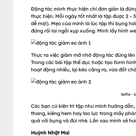
Động tác mình thực hiện chỉ đơn giản là đứn
thực hiện. Mỗi ngày tốt nhất là tập được 2 – 
dễ mà!). Mẹo của mình là lúc tập thì bụng hơ
đứng rồi lai ngồi xụp xuống. Mình lấy hình 
Thực ra việc giảm mỡ nhờ động tác đứng lên
Trong các bài tập thể dục hoặc tạo form hìn
hoạt động nhiều, lại kéo căng ra, vừa đốt ch
Selfie -
Các bạn cứ kiên trì tập như mình hướng dẫn, 
thang, kiêng hem hay lao lực trong mấy phò
quả với bụng và đùi nhé. Lần sau mình sẽ hư
Huỳnh Nhật Mai