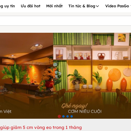
g uy tín
Ưu đãi hot
Mới nhất
Tin tức & Blog
Video PasGo
giúp giảm 5 cm vòng eo trong 1 tháng