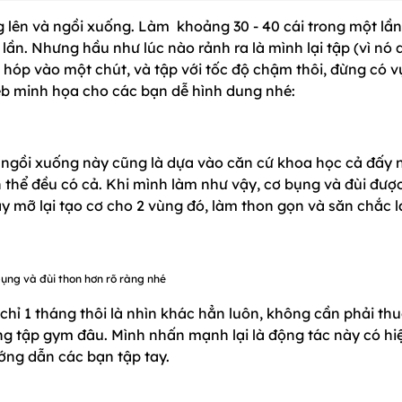
g lên và ngồi xuống. Làm khoảng 30 - 40 cái trong một lần
3 lần. Nhưng hầu như lúc nào rảnh ra là mình lại tập (vì nó
i hóp vào một chút, và tập với tốc độ chậm thôi, đừng có v
web minh họa cho các bạn dễ hình dung nhé:
 ngồi xuống này cũng là dựa vào căn cứ khoa học cả đấy 
h thể đều có cả. Khi mình làm như vậy, cơ bụng và đùi đượ
áy mỡ lại tạo cơ cho 2 vùng đó, làm thon gọn và săn chắc lạ
 bụng và đùi thon hơn rõ ràng nhé
chỉ 1 tháng thôi là nhìn khác hẳn luôn, không cần phải th
ng tập gym đâu. Mình nhấn mạnh lại là động tác này có hi
ớng dẫn các bạn tập tay.