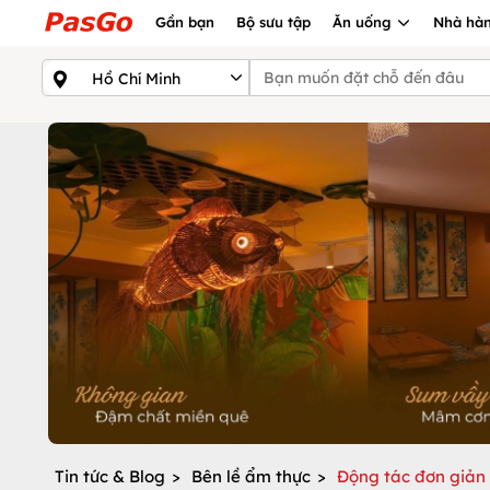
Gần bạn
Bộ sưu tập
Ăn uống
Nhà hàn
Tin tức & Blog
>
Bên lề ẩm thực
>
Động tác đơn giản 