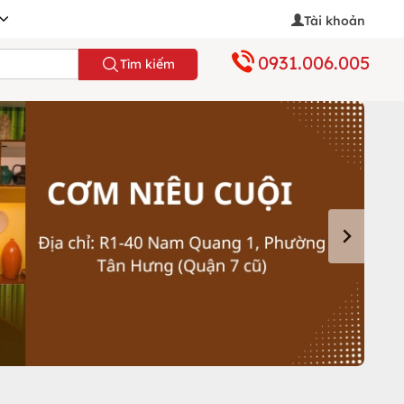
Tài khoản
0931.006.005
Tìm kiếm