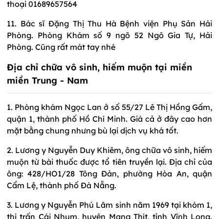
thoại 01689657564
11. Bác sĩ Đặng Thị Thu Hà Bệnh viện Phụ Sản Hải
Phòng. Phòng Khám số 9 ngõ 52 Ngô Gia Tự, Hải
Phòng. Cũng rất mát tay nhé
Địa chỉ chữa vô sinh, hiếm muộn tại miền
miền Trung - Nam
1. Phòng khám Ngọc Lan ở số 55/27 Lê Thị Hồng Gấm,
quận 1, thành phố Hồ Chí Minh. Giá cả ở đây cao hơn
mặt bằng chung nhưng bù lại dịch vụ khá tốt.
2. Lương y Nguyễn Duy Khiêm, ông chữa vô sinh, hiếm
muộn từ bài thuốc được tổ tiên truyền lại. Địa chỉ của
ông: 428/HO1/28 Tông Đản, phường Hòa An, quận
Cẩm Lệ, thành phố Đà Nẵng.
3. Lương y Nguyễn Phú Lâm sinh năm 1969 tại khóm 1,
thị trấn Cái Nhum, huyện Mang Thít, tỉnh Vĩnh Long.