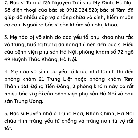
2. Bác sĩ Tám ở 236 Nguyễn Trãi khu Mỹ Đình, Hà Nội.
Số điện thoại của bác sĩ: 0912.024.528; bác sĩ Tám đã
giúp đỡ nhiều cặp vợ chồng chữa vô sinh, hiếm muộn
có con. Ngoài ra bác sĩ còn khám sản phụ khoa.
3. Mẹ nào bị vô sinh do các yếu tố phụ khoa như tắc
vò trứng, buồng trứng đa nang thì nên đến bác sĩ Hiếu
của bệnh viện phụ sản Hà Nội, phòng khám số 72 ngõ
49 Huỳnh Thúc Kháng, Hà Nội.
4. Mẹ nào vô sinh do yếu tố khác như tâm lí thì đến
phòng khám 21 Trung Liệt hoặc phòng khám Tâm
Thành 161 Đặng Tiến Đông, 2 phòng khám này có rất
nhiều bác sĩ giỏi của bệnh viện phụ sản Hà Nội và phụ
sản Trung Ương.
5. Bác sĩ Huyền nhà ở Trung Hòa, Nhân Chính, Hà Nội
chữa tinh trùng yếu từ chồng và trứng non từ vợ rất
tốt.