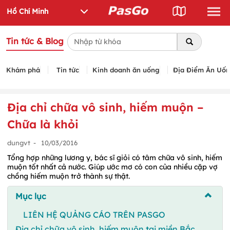
Tin tức & Blog
Khám phá
Tin tức
Kinh doanh ăn uống
Địa Điểm Ăn Uố
Địa chỉ chữa vô sinh, hiếm muộn –
Chữa là khỏi
dungvt
-
10/03/2016
Tổng hợp những lương y, bác sĩ giỏi có tâm chữa vô sinh, hiếm
muộn tốt nhất cả nước. Giúp ước mơ có con của nhiều cặp vợ
chồng hiếm muộn trở thành sự thật.
Mục lục
LIÊN HỆ QUẢNG CÁO TRÊN PASGO
Địa chỉ chữa vô sinh, hiếm muộn tại miền Bắc