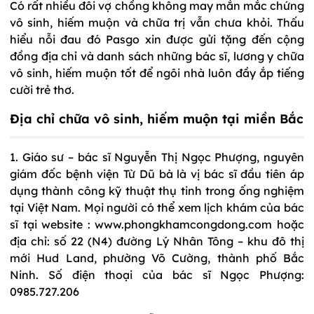
Có rất nhiều đôi vợ chồng không may mắn mắc chứng
vô sinh, hiếm muộn và chữa trị vẫn chưa khỏi. Thấu
hiểu nỗi đau đó Pasgo xin được gửi tặng đến cộng
đồng địa chỉ và danh sách những bác sĩ, lương y chữa
vô sinh, hiếm muộn tốt để ngôi nhà luôn đầy ắp tiếng
cười trẻ thơ.
Địa chỉ chữa vô sinh, hiếm muộn tại miền Bắc
1. Giáo sư – bác sĩ Nguyễn Thị Ngọc Phượng, nguyên
giám đốc bệnh viện Từ Dũ bà là vị bác sĩ đầu tiên áp
dụng thành công kỹ thuật thụ tinh trong ống nghiệm
tại Việt Nam. Mọi người có thể xem lịch khám của bác
sĩ tại website : www.phongkhamcongdong.com hoặc
địa chỉ: số 22 (N4) đường Lý Nhân Tông – khu đô thị
mới Hud Land, phường Võ Cường, thành phố Bắc
Ninh. Số điện thoại của bác sĩ Ngọc Phượng:
0985.727.206