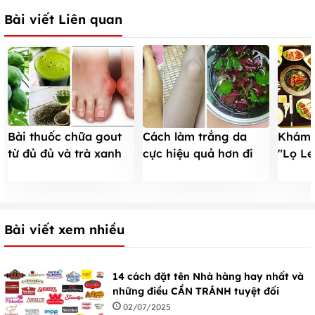
Bài viết Liên quan
Bài thuốc chữa gout
Cách làm trắng da
Khám 
từ đủ đủ và trà xanh
cực hiệu quả hơn đi
"Lọ L
hiệu quả
spa từ lá tí tô
tầm m
Bài viết xem nhiều
14 cách đặt tên Nhà hàng hay nhất và
những điều CẦN TRÁNH tuyệt đối
02/07/2025