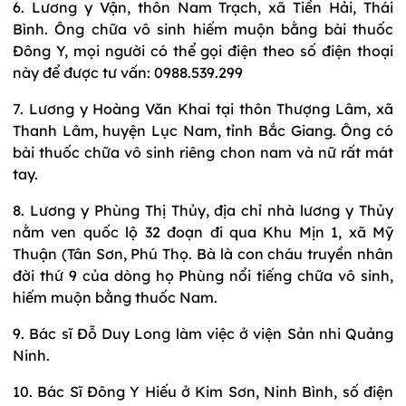
6. Lương y Vận, thôn Nam Trạch, xã Tiền Hải, Thái
Bình. Ông chữa vô sinh hiếm muộn bằng bài thuốc
Đông Y, mọi người có thể gọi điện theo số điện thoại
này để được tư vấn: 0988.539.299
7. Lương y Hoàng Văn Khai tại thôn Thượng Lâm, xã
Thanh Lâm, huyện Lục Nam, tỉnh Bắc Giang. Ông có
bài thuốc chữa vô sinh riêng chon nam và nữ rất mát
tay.
8. Lương y Phùng Thị Thủy, địa chỉ nhà lương y Thủy
nằm ven quốc lộ 32 đoạn đi qua Khu Mịn 1, xã Mỹ
Thuận (Tân Sơn, Phú Thọ. Bà là con cháu truyền nhân
đời thứ 9 của dòng họ Phùng nổi tiếng chữa vô sinh,
hiếm muộn bằng thuốc Nam.
9. Bác sĩ Đỗ Duy Long làm việc ở viện Sản nhi Quảng
Ninh.
10. Bác Sĩ Đông Y Hiếu ở Kim Sơn, Ninh Bình, số điện