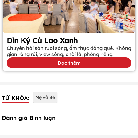
Dìn Ký Cù Lao Xanh
Chuyên hải sản tươi sống, ẩm thực đồng quê. Không
gian rộng rãi, view sông, chòi lá, phòng riêng.
Đọc thêm
TỪ KHÓA:
Mẹ và Bé
Đánh giá Bình luận