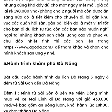
nhưng cũng khá đầy đủ cho một ngày mệt mỏi, giá cả
lại rẻ 190.000 vnđ/phòng cho 2 người mà còn được ăn
sáng nữa đó là tiết kiệm cho chuyến đi, lại gần khu
vực các quán hải sản, gần bãi biển đó là một vị trí tốt
cho bạn đi du lịch tự túc, còn các bạn nào muốn nghỉ
ngơi tại những khách sạn chất lượng cao và phục vụ
chu đáo nhiệt tình thì các bạn lên trang
https://www.agoda.com/ để tham khảo và chọn cho
mình khách sạn ưng ý nhé.
3
.
Hành trình khám phá Đà Nẵng
Bắt đầu cuộc hành trình du lịch Đà Nẵng 5 ngày 6
đếm từ Sài Gòn đến Đà Nẵng
Đêm 1
: Mình từ Sài Gòn ở Bến Xe Miền Đông mình
mua vé xe Mai Linh đi Đà Nẵng với giá 430.000
vnđ/vé bao gồm ăn uống luôn, khởi hành lúc 18h00,
xe chạy thẳng Đà Nẵng.