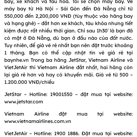
bay, xe khách và tàu hỏa. Tôi sẽ chọn máy bay. Vé
máy bay từ Hà Nội – Sài Gòn đến Đà Nẵng chỉ từ
550,000 đến 2,200,000 VNĐ (tùy thuộc vào hãng bay
và hạng ghê) – đắt hơn xe khách, tàu khỏa nhưng tiết
kiệm được rất nhiều thời gian. Chỉ sau 1h30′ là bạn đã
có mặt ở Đà Nẵng, dù bạn ở đầu nào của đất nước.
Tuy nhiên, để giá vé rẻ nhất bạn nên đặt trước khoảng
1 tháng. Bạn có thể cập nhật tin vé giá rẻ tại
baynhe.vn Trong ba hãng JetStar, Vietnam Airline và
VietJetAir thì Vietnam Airline đắt nhất, hai hãng còn
lại giá rẻ hơn và hay có khuyến mãi. Giá vé từ 500 –
1.200.000 VNĐ/chiều
JetStar – Hotline: 19001550 – đặt mua tại website:
www.jetstar.com
Vietnam Airline đặt mua tại website:
www.vietnamairlines.com.vn
VietJetAir – Hotline: 1900 1886. Đặt mua tại website: