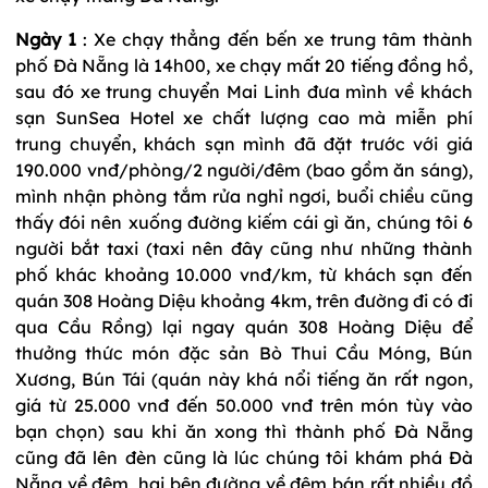
Ngày 1
: Xe chạy thẳng đến bến xe trung tâm thành
phố Đà Nẵng là 14h00, xe chạy mất 20 tiếng đồng hồ,
sau đó xe trung chuyển Mai Linh đưa mình về khách
sạn SunSea Hotel xe chất lượng cao mà miễn phí
trung chuyển, khách sạn mình đã đặt trước với giá
190.000 vnđ/phòng/2 người/đêm (bao gồm ăn sáng),
mình nhận phòng tắm rửa nghỉ ngơi, buổi chiều cũng
thấy đói nên xuống đường kiếm cái gì ăn, chúng tôi 6
người bắt taxi (taxi nên đây cũng như những thành
phố khác khoảng 10.000 vnđ/km, từ khách sạn đến
quán 308 Hoàng Diệu khoảng 4km, trên đường đi có đi
qua Cầu Rồng) lại ngay quán 308 Hoàng Diệu để
thưởng thức món đặc sản Bò Thui Cầu Móng, Bún
Xương, Bún Tái (quán này khá nổi tiếng ăn rất ngon,
giá từ 25.000 vnđ đến 50.000 vnđ trên món tùy vào
bạn chọn) sau khi ăn xong thì thành phố Đà Nẵng
cũng đã lên đèn cũng là lúc chúng tôi khám phá Đà
Nẵng về đêm, hai bên đường về đêm bán rất nhiều đồ