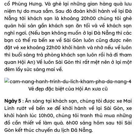
cổ Phùng Hưng. Và ghé lại những gian hàng quà lưu
niệm tự do mua sắm. Sau đó đoàn khởi hành về lại Đà
Nẵng tới khách sạn là khoảng 20h00 chúng tôi ghé
quán hải sản gần khách sạn ăn tối và về khách sạn
nghỉ ngơi. (Nếu bạn không muốn ở lại Đà Nẵng thì các
bạn có thể ra bến xe về Sài Gòn luôn cũng được nên
đặt vé xe khoảng 22h00 khởi hành và nhớ nếu về luôn
thì buổi sáng trả phòng khách sạn luôn rồi hả đi tham
quan Hội An) Về luôn Sài Gòn thì rất mệt nên ở lại một
đêm lấy sức sáng mai về.
Vẻ đẹp đặc biệt của Hội An xưa cũ
Ngày 5
: Ăn sáng tại khách sạn, chúng tôi được xe Mai
Linh rướt về bến xe để khởi hành về lại Sài Gòn, xe
khởi hành lúc 10h00, chúng tôi tranh thủ mua những
đồ cần thiết về làm quà. 6h00 sáng hôm sau tới Sài
Gòn kết thúc chuyến du lịch Đã Nẵng.