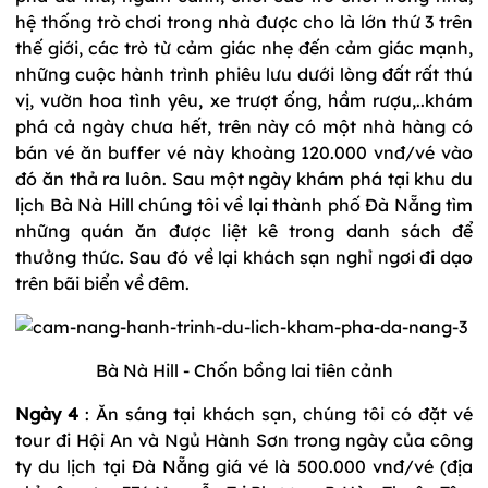
hệ thống trò chơi trong nhà được cho là lớn thứ 3 trên
thế giới, các trò từ cảm giác nhẹ đến cảm giác mạnh,
những cuộc hành trình phiêu lưu dưới lòng đất rất thú
vị, vườn hoa tình yêu, xe trượt ống, hầm rượu,..khám
phá cả ngày chưa hết, trên này có một nhà hàng có
bán vé ăn buffer vé này khoàng 120.000 vnđ/vé vào
đó ăn thả ra luôn. Sau một ngày khám phá tại khu du
lịch Bà Nà Hill chúng tôi về lại thành phố Đà Nẵng tìm
những quán ăn được liệt kê trong danh sách để
thưởng thức. Sau đó về lại khách sạn nghỉ ngơi đi dạo
trên bãi biển về đêm.
Bà Nà Hill - Chốn bồng lai tiên cảnh
Ngày 4
: Ăn sáng tại khách sạn, chúng tôi có đặt vé
tour đi Hội An và Ngủ Hành Sơn trong ngày của công
ty du lịch tại Đà Nẵng giá vé là 500.000 vnđ/vé (địa