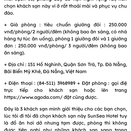
chọn khách sạn này vì ở rất thoải mái và phục vụ chu
đáo.
+ Giá phòng : tiêu chuẩn giường đôi : 250.000
vnđ/phòng/2 người/đêm (không bao ăn sáng, có nhà
hàng tự túc ăn uống), phòng 1 giường đôi và 1 giường
đơn : 250.000 vnđ/phòng/ 3 người/đêm (không bao
ăn sáng).
+ Địa chỉ : 151 Hồ Nghinh, Quận Sơn Trà, Tp. Đà Nẵng,
Bãi Biển Mỹ Khê, Đà Nẵng, Việt Nam
+ Điện thoại : (84-511) 3968989 + Đặt phòng : gọi điệ
trực tiếp cho khách sạn hoặc lên trang
https://www.agoda.com/ đặt cũng được.
Đây là 3 khách sạn mình giới thiệu cho các bạn chọn,
lúc tôi đi tôi đã chọn khách sạn này SunSea Hotel tuy
là đồ ăn hơi dở nhưng tạm được, phòng thì không
được tiện nghi như những khách sạn sang trọng