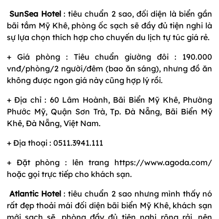
SunSea Hotel
: tiêu chuẩn 2 sao, đối diện là biển gần
bãi tắm Mỹ Khê, phòng ốc sạch sẽ đầy đủ tiện nghi là
sự lựa chọn thích hợp cho chuyến du lịch tự túc giá rẻ.
+ Giá phòng : Tiêu chuẩn giường đôi : 190.000
vnđ/phòng/2 người/đêm (bao ăn sáng), nhưng đồ ăn
không được ngon giá này cũng hợp lý rồi.
+ Địa chỉ : 60 Lâm Hoành, Bãi Biển Mỹ Khê, Phường
Phước Mỹ, Quận Sơn Trà, Tp. Đà Nẵng, Bãi Biển Mỹ
Khê, Đà Nẵng, Việt Nam.
+ Địa thoại : 0511.3941.111
+ Đặt phòng : lên trang https://www.agoda.com/
hoặc gọi trực tiếp cho khách sạn.
Atlantic Hotel
: tiêu chuẩn 2 sao nhưng mình thấy nó
rất đẹp thoải mái đối diện bãi biển Mỹ Khê, khách sạn
mới sạch sẽ, phòng đầy đủ tiện nghi rộng rải, nên