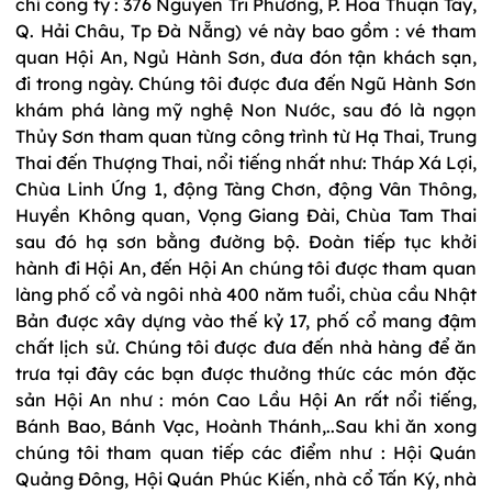
chỉ công ty : 376 Nguyễn Tri Phương, P. Hòa Thuận Tây,
Q. Hải Châu, Tp Đà Nẵng) vé này bao gồm : vé tham
quan Hội An, Ngủ Hành Sơn, đưa đón tận khách sạn,
đi trong ngày. Chúng tôi được đưa đến Ngũ Hành Sơn
khám phá làng mỹ nghệ Non Nước, sau đó là ngọn
Thủy Sơn tham quan từng công trình từ Hạ Thai, Trung
Thai đến Thượng Thai, nổi tiếng nhất như: Tháp Xá Lợi,
Chùa Linh Ứng 1, động Tàng Chơn, động Vân Thông,
Huyền Không quan, Vọng Giang Đài, Chùa Tam Thai
sau đó hạ sơn bằng đường bộ. Đoàn tiếp tục khởi
hành đi Hội An, đến Hội An chúng tôi được tham quan
làng phố cổ và ngôi nhà 400 năm tuổi, chùa cầu Nhật
Bản được xây dựng vào thế kỷ 17, phố cổ mang đậm
chất lịch sử. Chúng tôi được đưa đến nhà hàng để ăn
trưa tại đây các bạn được thưởng thức các món đặc
sản Hội An như : món Cao Lầu Hội An rất nổi tiếng,
Bánh Bao, Bánh Vạc, Hoành Thánh,..Sau khi ăn xong
chúng tôi tham quan tiếp các điểm như : Hội Quán
Quảng Đông, Hội Quán Phúc Kiến, nhà cổ Tấn Ký, nhà