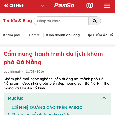
Tin tức & Blog
Khám phá
Tin tức
Kinh doanh ăn uống
Địa Điểm Ăn Uố
Cẩm nang hành trình du lịch khám
phá Đà Nẵng
quynhmai
-
11/08/2016
Khám phá mọi ngóc nghách, nẻo đường nơi thành phố Đà
Nẵng xinh đẹp, những bãi biển đẹp hoang sơ, Bà Nà Hill thơ
mộng và Hội An cổ kính.
Mục lục
LIÊN HỆ QUẢNG CÁO TRÊN PASGO
1. Thông tin về phương tiện đi lại