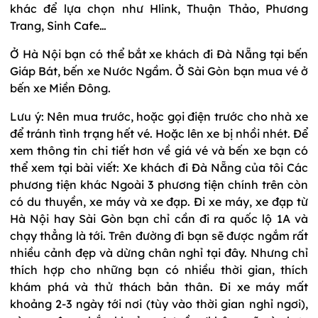
khác để lựa chọn như Hlink, Thuận Thảo, Phương
Trang, Sinh Cafe…
Ở Hà Nội bạn có thể bắt xe khách đi Đà Nẵng tại bến
Giáp Bát, bến xe Nước Ngầm. Ở Sài Gòn bạn mua vé ở
bến xe Miền Đông.
Lưu ý: Nên mua trước, hoặc gọi điện trước cho nhà xe
để tránh tình trạng hết vé. Hoặc lên xe bị nhồi nhét. Để
xem thông tin chi tiết hơn về giá vé và bến xe bạn có
thể xem tại bài viết: Xe khách đi Đà Nẵng của tôi Các
phương tiện khác Ngoài 3 phương tiện chính trên còn
có du thuyền, xe máy và xe đạp. Đi xe máy, xe đạp từ
Hà Nội hay Sài Gòn bạn chỉ cần đi ra quốc lộ 1A và
chạy thẳng là tới. Trên đường đi bạn sẽ được ngắm rất
nhiều cảnh đẹp và dừng chân nghỉ tại đây. Nhưng chỉ
thích hợp cho những bạn có nhiều thời gian, thích
khám phá và thử thách bản thân. Đi xe máy mất
khoảng 2-3 ngày tới nơi (tùy vào thời gian nghỉ ngơi),