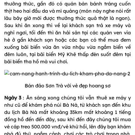
thưởng thức, gần đó có quán bán bánh tráng cuốn
thịt heo hai đầu da và mì quảng (món này nghe nói rất
lâu bây giờ mới được thưởng thức quả thật là ngon).
Sau khi ăn xong thì về lại khách sạn trả xe máy và
nghỉ ngơi, tối đến thì ăn hải sản tại các quán ven vỉa
hè ở gần khách sạn hoặc các bạn có thể mua đem
xuống bãi biển vừa ăn vừa nhậu vừa ngắm biển về
đêm luôn, tại bãi biển Mỹ Khê thấp đèn suốt đêm tại
bãi biển tha hồ mà vui chơi.
Bán đảo Sơn Trà với vẻ đẹp hoang sơ
Ngày 3
: Ăn sáng xong chúng tôi vẫn thuê xe máy y
như cũ để khám phá núi Bà Nà, từ khách sạn đến khu
du lịch Bà Nà mất khoảng 35km mất khoảng 1 tiếng
đồng hồ đến đến đây, sau khi đến đây chúng tôi mua
vé cáp treo 500.000 vnđ/vé khứ hồi, lên đây bạn khám
phá đủ thứ, ngắm cảnh, chơi các trò chơi trong nhà,