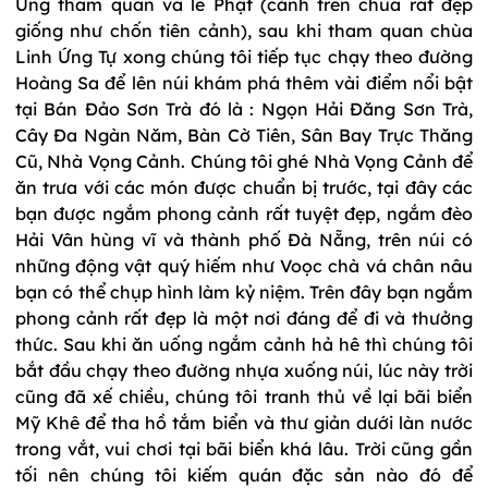
Ứng tham quan và lễ Phật (cảnh trên chùa rất đẹp
giống như chốn tiên cảnh), sau khi tham quan chùa
Linh Ứng Tự xong chúng tôi tiếp tục chạy theo đường
Hoàng Sa để lên núi khám phá thêm vài điểm nổi bật
tại Bán Đảo Sơn Trà đó là : Ngọn Hải Đăng Sơn Trà,
Cây Đa Ngàn Năm, Bàn Cờ Tiên, Sân Bay Trực Thăng
Cũ, Nhà Vọng Cảnh. Chúng tôi ghé Nhà Vọng Cảnh để
ăn trưa với các món được chuẩn bị trước, tại đây các
bạn được ngắm phong cảnh rất tuyệt đẹp, ngắm đèo
Hải Vân hùng vĩ và thành phố Đà Nẵng, trên núi có
những động vật quý hiếm như Voọc chà vá chân nâu
bạn có thể chụp hình làm kỷ niệm. Trên đây bạn ngắm
phong cảnh rất đẹp là một nơi đáng để đi và thưởng
thức. Sau khi ăn uống ngắm cảnh hả hê thì chúng tôi
bắt đầu chạy theo đường nhựa xuống núi, lúc này trời
cũng đã xế chiều, chúng tôi tranh thủ về lại bãi biển
Mỹ Khê để tha hồ tắm biển và thư giản dưới làn nước
trong vắt, vui chơi tại bãi biển khá lâu. Trời cũng gần
tối nên chúng tôi kiếm quán đặc sản nào đó để