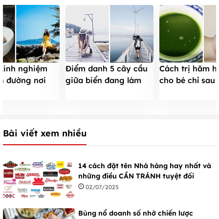
 kinh nghiệm
Điểm danh 5 cây cầu
Cách trị hăm 
ên đường nơi
giữa biển đang làm
cho bé chỉ sau
ế với 3tr
mưa làm gió
trở nên mịn m
Bài viết xem nhiều
14 cách đặt tên Nhà hàng hay nhất và
những điều CẦN TRÁNH tuyệt đối
02/07/2025
Bùng nổ doanh số nhờ chiến lược