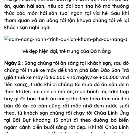
ăn, quán hải sản, nếu có đói bạn tha hồ mà thưởng
thức các món hải sản tươi ngon tại vỉa hè. Sau khi
tham quan và ăn uống tới tận khuya chúng tôi về lại
khách sạn nghĩ ngơi.
Vẻ đẹp hiện đại, trẻ trung của Đà Nẵng
Ngày 2
: Sáng chúng tôi ăn sáng tại khách sạn, sau đó
chúng tôi thuê xe máy để khám phá Bán Đảo Sơn Trà
(giá thuê xe máy là 80.000 vnđ/ngày/xe + 50.000 vnđ
tiền xăng), trước khi đi chúng tôi mua đồ ăn sẳn đem
theo khi lên núi còn có mà ăn, mua bánh mì, cơm hộp
hay gì đó bạn thích ăn cái gì thì đem theo trên núi ít ai
bán đồ ăn có bán cũng rất mắc nhớ đem nước suối
theo, từ khách sạn chúng tôi chạy tới Chùa Linh Ứng
tại Bãi Bụt khoảng 15 phút đi theo đường bờ biển
ngắm cảnh biển buổi sáng rất đẹp. Khi tới Chùa Linh