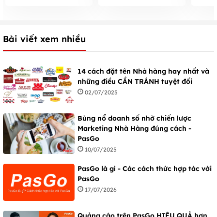
ngoài hàng
vườn 
Bài viết xem nhiều
14 cách đặt tên Nhà hàng hay nhất và
những điều CẦN TRÁNH tuyệt đối
02/07/2025
Bùng nổ doanh số nhờ chiến lược
Marketing Nhà Hàng đúng cách -
PasGo
10/07/2025
PasGo là gì - Các cách thức hợp tác với
PasGo
17/07/2026
Quảng cáo trên PasGo HIỆU QUẢ hơn