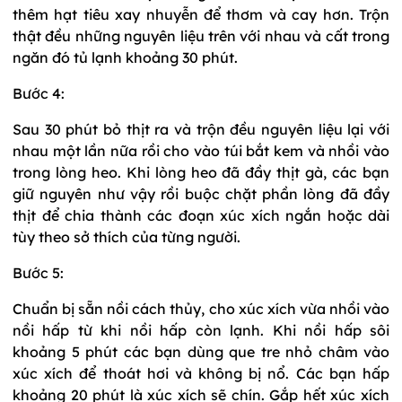
thêm hạt tiêu xay nhuyễn để thơm và cay hơn. Trộn
thật đều những nguyên liệu trên với nhau và cất trong
ngăn đó tủ lạnh khoảng 30 phút.
Bước 4:
Sau 30 phút bỏ thịt ra và trộn đều nguyên liệu lại với
nhau một lần nữa rồi cho vào túi bắt kem và nhồi vào
trong lòng heo. Khi lòng heo đã đầy thịt gà, các bạn
giữ nguyên như vậy rồi buộc chặt phần lòng đã đầy
thịt để chia thành các đoạn xúc xích ngắn hoặc dài
tùy theo sở thích của từng người.
Bước 5:
Chuẩn bị sẵn nồi cách thủy, cho xúc xích vừa nhồi vào
nồi hấp từ khi nồi hấp còn lạnh. Khi nồi hấp sôi
khoảng 5 phút các bạn dùng que tre nhỏ châm vào
xúc xích để thoát hơi và không bị nổ. Các bạn hấp
khoảng 20 phút là xúc xích sẽ chín. Gắp hết xúc xích