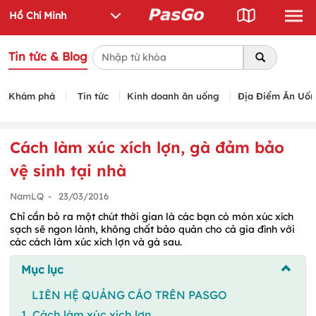
Tin tức & Blog
Khám phá
Tin tức
Kinh doanh ăn uống
Địa Điểm Ăn Uố
Cách làm xúc xích lợn, gà đảm bảo
vệ sinh tại nhà
NamLQ
-
23/03/2016
Chỉ cần bỏ ra một chút thời gian là các bạn có món xúc xích
sạch sẽ ngon lành, không chất bảo quản cho cả gia đình với
các cách làm xúc xích lợn và gà sau.
Mục lục
LIÊN HỆ QUẢNG CÁO TRÊN PASGO
1. Cách làm xúc xích lợn