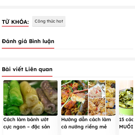
TỪ KHÓA:
Công thức hot
Đánh giá Bình luận
Bài viết Liên quan
Cách làm bánh ướt
Hướng dẫn cách làm
15 cá
cực ngon – đặc sản
cá nướng riềng mẻ
MUỐI 
Bến Tre
đơn giản ngon như
các lo