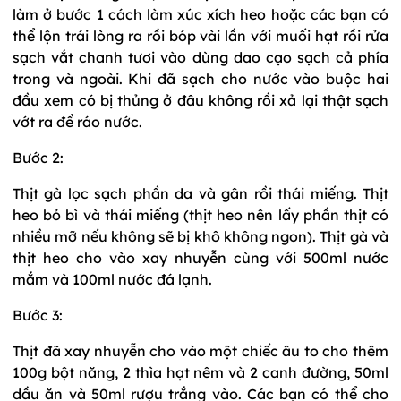
làm ở bước 1 cách làm xúc xích heo hoặc các bạn có
thể lộn trái lòng ra rồi bóp vài lần với muối hạt rồi rửa
sạch vắt chanh tươi vào dùng dao cạo sạch cả phía
trong và ngoài. Khi đã sạch cho nước vào buộc hai
đầu xem có bị thủng ở đâu không rồi xả lại thật sạch
vớt ra để ráo nước.
Bước 2:
Thịt gà lọc sạch phần da và gân rồi thái miếng. Thịt
heo bỏ bì và thái miếng (thịt heo nên lấy phần thịt có
nhiều mỡ nếu không sẽ bị khô không ngon). Thịt gà và
thịt heo cho vào xay nhuyễn cùng với 500ml nước
mắm và 100ml nước đá lạnh.
Bước 3:
Thịt đã xay nhuyễn cho vào một chiếc âu to cho thêm
100g bột năng, 2 thìa hạt nêm và 2 canh đường, 50ml
dầu ăn và 50ml rượu trắng vào. Các bạn có thể cho