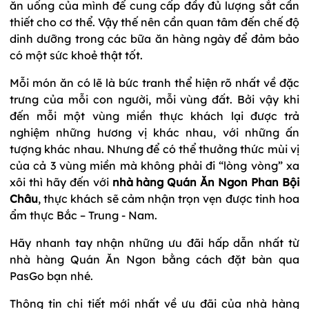
ăn uống của mình để cung cấp đầy đủ lượng sắt cần
thiết cho cơ thể. Vậy thế nên cần quan tâm đến chế độ
dinh dưỡng trong các bữa ăn hàng ngày để đảm bảo
có một sức khoẻ thật tốt.
Mỗi món ăn có lẽ là bức tranh thể hiện rõ nhất về đặc
trưng của mỗi con người, mỗi vùng đất. Bởi vậy khi
đến mỗi một vùng miền thực khách lại được trả
nghiệm những hương vị khác nhau, với những ấn
tượng khác nhau. Nhưng để có thể thưởng thức mùi vị
của cả 3 vùng miền mà không phải đi “lòng vòng” xa
xôi thì hãy đến với
nhà hàng Quán Ăn Ngon Phan Bội
Châu
, thực khách sẽ cảm nhận trọn vẹn được tinh hoa
ẩm thực Bắc – Trung - Nam.
Hãy nhanh tay nhận những ưu đãi hấp dẫn nhất từ
nhà hàng Quán Ăn Ngon bằng cách đặt bàn qua
PasGo bạn nhé.
Thông tin chi tiết mới nhất về ưu đãi của nhà hàng