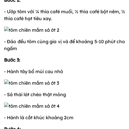
- Ướp tôm với ¼ thìa café muối, ½ thìa café bột nêm, ½
thìa café hạt tiêu xay.
- Đảo đều tôm cùng gia vị và để khoảng 5-10 phút cho
ngấm
Bước 3:
- Hành tây bổ múi cau nhỏ
- Sả thái lát chéo thật mỏng
- Hành lá cắt khúc khoảng 2cm
Bước 4: