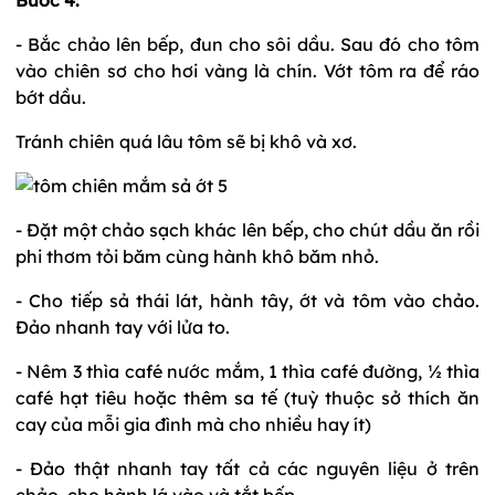
- Bắc chảo lên bếp, đun cho sôi dầu. Sau đó cho tôm
vào chiên sơ cho hơi vàng là chín. Vớt tôm ra để ráo
bớt dầu.
Tránh chiên quá lâu tôm sẽ bị khô và xơ.
- Đặt một chảo sạch khác lên bếp, cho chút dầu ăn rồi
phi thơm tỏi băm cùng hành khô băm nhỏ.
- Cho tiếp sả thái lát, hành tây, ớt và tôm vào chảo.
Đảo nhanh tay với lửa to.
- Nêm 3 thìa café nước mắm, 1 thìa café đường, ½ thìa
café hạt tiêu hoặc thêm sa tế (tuỳ thuộc sở thích ăn
cay của mỗi gia đình mà cho nhiều hay ít)
- Đảo thật nhanh tay tất cả các nguyên liệu ở trên
chảo, cho hành lá vào và tắt bếp.