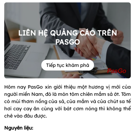
LIÊN HỆ QUẢNG CÁO TRÊN
PASGO
Tiếp tục khám phá
Hôm nay PasGo xin giới thiệu một hương vị mới của
người miền Nam, đó là món tôm chiên mắm sả ớt. Tôm
có mùi thơm nồng của sả, của mắm và của chút sa tế
hơi cay cay ăn cùng với bát cơm nóng thì không thể
chê vào đâu được.
Nguyên liệu: