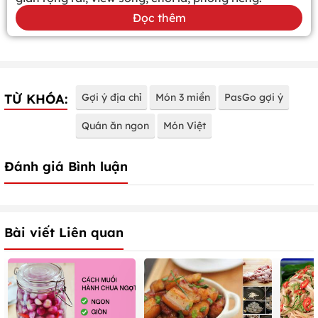
Đọc thêm
TỪ KHÓA:
Gợi ý địa chỉ
Món 3 miền
PasGo gợi ý
Quán ăn ngon
Món Việt
Đánh giá Bình luận
Bài viết Liên quan