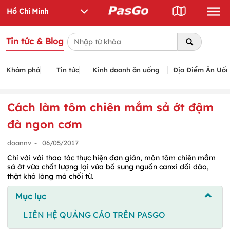
Tin tức & Blog
Khám phá
Tin tức
Kinh doanh ăn uống
Địa Điểm Ăn Uố
Cách làm tôm chiên mắm sả ớt đậm
đà ngon cơm
doannv
-
06/05/2017
Chỉ với vài thao tác thực hiện đơn giản, món tôm chiên mắm
sả ớt vừa chất lượng lại vừa bổ sung nguồn canxi dồi dào,
thật khó lòng mà chối từ.
Mục lục
LIÊN HỆ QUẢNG CÁO TRÊN PASGO