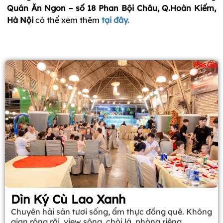
Quán Ăn Ngon – số 18 Phan Bội Châu, Q.Hoàn Kiếm,
Hà Nội
có thể xem thêm
tại đây.
Dìn Ký Cù Lao Xanh
Chuyên hải sản tươi sống, ẩm thực đồng quê. Không
gian rộng rãi, view sông, chòi lá, phòng riêng.