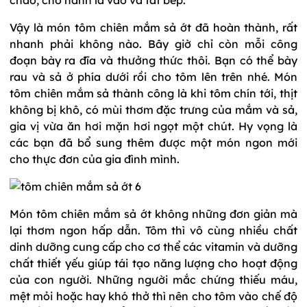
Vậy là món tôm chiên mắm sả ớt đã hoàn thành, rất
nhanh phải không nào. Bây giờ chỉ còn mỗi công
đoạn bày ra đĩa và thưởng thức thôi. Bạn có thể bày
rau và sả ở phía dưới rồi cho tôm lên trên nhé. Món
tôm chiên mắm sả thành công là khi tôm chín tới, thịt
không bị khô, có mùi thơm đặc trưng của mắm và sả,
gia vị vừa ăn hơi mặn hơi ngọt một chút. Hy vọng là
các bạn đã bổ sung thêm được một món ngon mới
cho thực đơn của gia đình mình.
Món tôm chiên mắm sả ớt không những đơn giản mà
lại thơm ngon hấp dẫn. Tôm thì vô cùng nhiều chất
dinh dưỡng cung cấp cho cơ thể các vitamin và dưỡng
chất thiết yếu giúp tái tạo năng lượng cho hoạt động
của con người. Những người mắc chứng thiếu máu,
mệt mỏi hoặc hay khó thở thì nên cho tôm vào chế độ