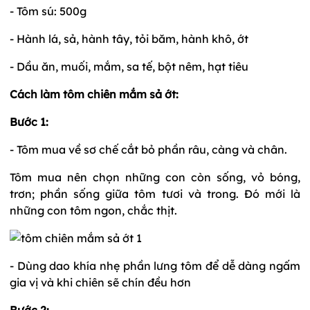
- Tôm sú: 500g
- Hành lá, sả, hành tây, tỏi băm, hành khô, ớt
- Dầu ăn, muối, mắm, sa tế, bột nêm, hạt tiêu
Cách làm tôm chiên mắm sả ớt:
Bước 1:
- Tôm mua về sơ chế cắt bỏ phần râu, càng và chân.
Tôm mua nên chọn những con còn sống, vỏ bóng,
trơn; phần sống giữa tôm tươi và trong. Đó mới là
những con tôm ngon, chắc thịt.
- Dùng dao khía nhẹ phần lưng tôm để dễ dàng ngấm
gia vị và khi chiên sẽ chín đều hơn
Bước 2: