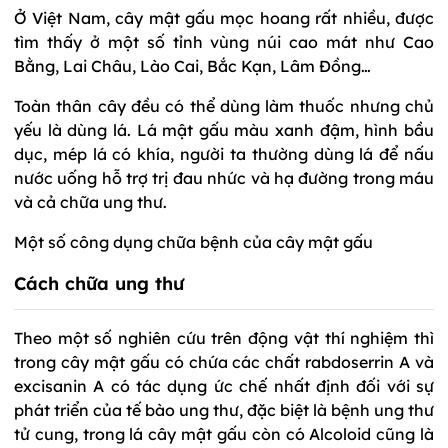
Ở Việt Nam, cây mật gấu mọc hoang rất nhiều, được
tìm thấy ở một số tỉnh vùng núi cao mát như Cao
Bằng, Lai Châu, Lào Cai, Bắc Kạn, Lâm Đồng…
Toàn thân cây đều có thể dùng làm thuốc nhưng chủ
yếu là dùng lá. Lá mật gấu màu xanh đậm, hình bầu
dục, mép lá có khía, người ta thường dùng lá để nấu
nước uống hỗ trợ trị đau nhức và hạ đường trong máu
và cả chữa ung thư.
Một số công dụng chữa bệnh của cây mật gấu
Cách chữa ung thư
Theo một số nghiên cứu trên động vật thí nghiệm thì
trong cây mật gấu có chứa các chất rabdoserrin A và
excisanin A có tác dụng ức chế nhất định đối với sự
phát triển của tế bào ung thư, đặc biệt là bệnh ung thư
tử cung, trong lá cây mật gấu còn có Alcoloid cũng là