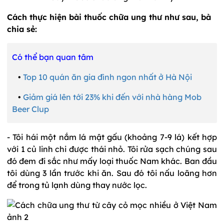
Cách thực hiện bài thuốc chữa ung thư như sau, bà
chia sẻ:
Có thể bạn quan tâm
•
Top 10 quán ăn gia đình ngon nhất ở Hà Nội
•
Giảm giá lên tới 23% khi đến với nhà hàng Mob
Beer Clup
- Tôi hái một nắm lá mật gấu (khoảng 7-9 lá) kết hợp
với 1 củ linh chi được thái nhỏ. Tôi rửa sạch chúng sau
đó đem đi sắc như mấy loại thuốc Nam khác. Ban đầu
tôi dùng 3 lần trước khi ăn. Sau đó tôi nấu loãng hơn
để trong tủ lạnh dùng thay nước lọc.