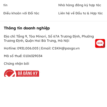
tin
Nhà hàng đăng ký hợp tác
Điều khoản với Đối tác
Liên hệ về Đầu tư & Hợp tác
Thông tin doanh nghiệp
Địa chỉ: Tầng 9, Tòa Minori, Số 67A Trương Định, Phường
Trương Định, Quận Hai Bà Trưng, Hà Nội
Hotline: 0931.006.005 | Email:
CSKH@pasgo.vn
Mã số thuế: 0106329034
Chứng nhận bởi
Hồ Chí Minh
© Copyright 2010 PasGo.jsc, All rights reserved
FREE - Đã có trên Google Play
ONEPAS.JSC