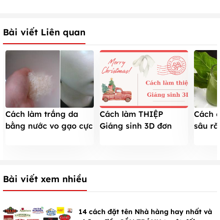
Bài viết Liên quan
Cách làm trắng da
Cách 
Cách làm THIỆP
bằng nước vo gạo cực
sâu ră
Giáng sinh 3D đơn
hiệu quả
lá bàn
giản, độc đáo cho
mùa Noel 2025
Bài viết xem nhiều
14 cách đặt tên Nhà hàng hay nhất và