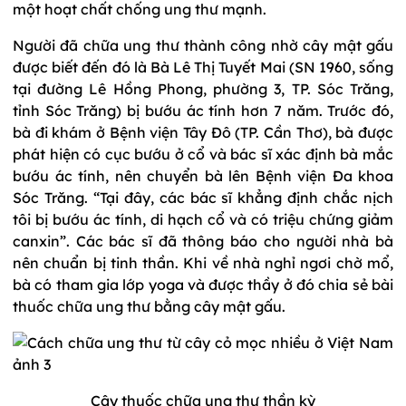
một hoạt chất chống ung thư mạnh.
Người đã chữa ung thư thành công nhờ cây mật gấu
được biết đến đó là Bà Lê Thị Tuyết Mai (SN 1960, sống
tại đường Lê Hồng Phong, phường 3, TP. Sóc Trăng,
tỉnh Sóc Trăng) bị bướu ác tính hơn 7 năm. Trước đó,
bà đi khám ở Bệnh viện Tây Đô (TP. Cần Thơ), bà được
phát hiện có cục bướu ở cổ và bác sĩ xác định bà mắc
bướu ác tính, nên chuyển bà lên Bệnh viện Đa khoa
Sóc Trăng. “Tại đây, các bác sĩ khẳng định chắc nịch
tôi bị bướu ác tính, di hạch cổ và có triệu chứng giảm
canxin”. Các bác sĩ đã thông báo cho người nhà bà
nên chuẩn bị tinh thần. Khi về nhà nghỉ ngơi chờ mổ,
bà có tham gia lớp yoga và được thầy ở đó chia sẻ bài
thuốc chữa ung thư bằng cây mật gấu.
Cây thuốc chữa ung thư thần kỳ