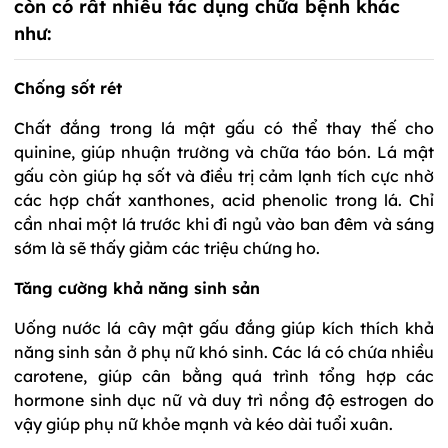
còn có rất nhiều tác dụng chữa bệnh khác
như:
Chống sốt rét
Chất đắng trong lá mật gấu có thể thay thế cho
quinine, giúp nhuận trường và chữa táo bón. Lá mật
gấu còn giúp hạ sốt và điều trị cảm lạnh tích cực nhờ
các hợp chất xanthones, acid phenolic trong lá. Chỉ
cần nhai một lá trước khi đi ngủ vào ban đêm và sáng
sớm là sẽ thấy giảm các triệu chứng ho.
Tăng cường khả năng sinh sản
Uống nước lá cây mật gấu đắng giúp kích thích khả
năng sinh sản ở phụ nữ khó sinh. Các lá có chứa nhiều
carotene, giúp cân bằng quá trình tổng hợp các
hormone sinh dục nữ và duy trì nồng độ estrogen do
vậy giúp phụ nữ khỏe mạnh và kéo dài tuổi xuân.