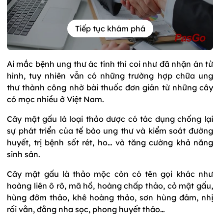
Tiếp tục khám phá
Ai mắc bệnh ung thư ác tính thì coi như đã nhận án tử
hình, tuy nhiên vẫn có những trường hợp chữa ung
thư thành công nhờ bài thuốc đơn giản từ những cây
cỏ mọc nhiều ở Việt Nam.
Cây mật gấu là loại thảo dược có tác dụng chống lại
sự phát triển của tế bào ung thư và kiểm soát đường
huyết, trị bệnh sốt rét, ho… và tăng cường khả năng
sinh sản.
Cây mật gấu là thảo mộc còn có tên gọi khác như
hoàng liên ô rô, mã hồ, hoàng chấp thảo, cỏ mật gấu,
hùng đởm thảo, khê hoàng thảo, sơn hùng đảm, nhị
rối vằn, đằng nha sọc, phong huyết thảo…