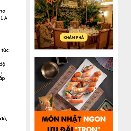
cho
 1 A
p tức
 độ
 ,
hấp
đá,