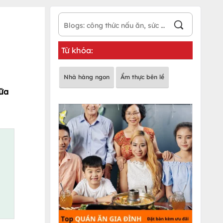
Từ khóa:
Nhà hàng ngon
Ẩm thực bên lề
iữa