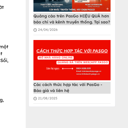
ớt
Quảng cáo trên PasGo HIỆU QUẢ hơn
báo chí và kênh truyền thống. Tại sao?
24/04/2026
 một
út
Sồi,
Các cách thức hợp tác với PasGo -
Báo giá và liên hệ
21/08/2025
g,