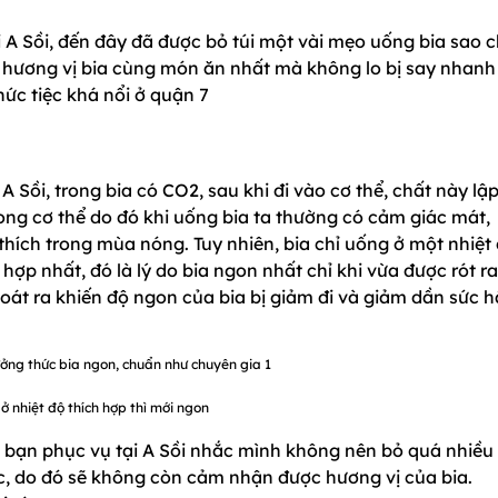
ại A Sồi, đến đây đã được bỏ túi một vài mẹo uống bia sao 
 hương vị bia cùng món ăn nhất mà không lo bị say nhanh
ức tiệc khá nổi ở quận 7
A Sồi, trong bia có CO2, sau khi đi vào cơ thể, chất này lậ
rong cơ thể do đó khi uống bia ta thường có cảm giác mát,
u thích trong mùa nóng. Tuy nhiên, bia chỉ uống ở một nhiệt
hợp nhất, đó là lý do bia ngon nhất chỉ khi vừa được rót ra
hoát ra khiến độ ngon của bia bị giảm đi và giảm dần sức 
ở nhiệt độ thích hợp thì mới ngon
 bạn phục vụ tại A Sồi nhắc mình không nên bỏ quá nhiều 
c, do đó sẽ không còn cảm nhận được hương vị của bia.