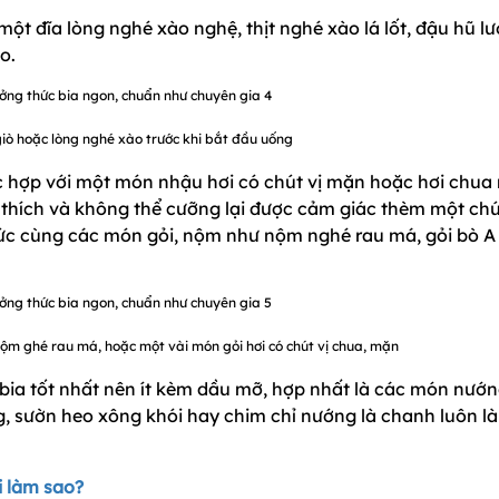
 một đĩa lòng nghé xào nghệ, thịt nghé xào lá lốt, đậu hũ lư
o.
iò hoặc lòng nghé xào trước khi bắt đầu uống
 hợp với một món nhậu hơi có chút vị mặn hoặc hơi chua
h thích và không thể cưỡng lại được cảm giác thèm một ch
hức cùng các món gỏi, nộm như nộm nghé rau má, gỏi bò A 
nộm ghé rau má, hoặc một vài món gỏi hơi có chút vị chua, mặn
 bia tốt nhất nên ít kèm dầu mỡ, hợp nhất là các món nướn
g, sườn heo xông khói hay chim chỉ nướng là chanh luôn là
i làm sao?