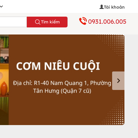
Tài khoản
0931.006.005
Tìm kiếm