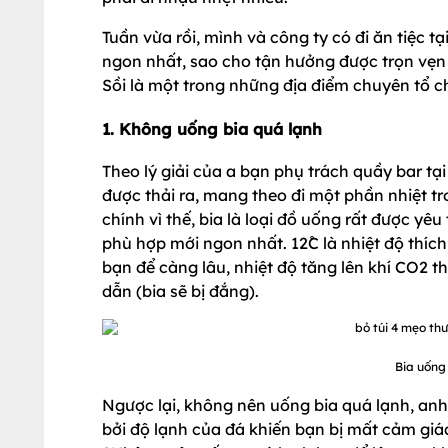
Tuần vừa rồi, mình và công ty có đi ăn tiệc t
ngon nhất, sao cho tận hưởng được trọn vẹn
Sồi là một trong những địa điểm chuyên tổ ch
1. Không uống bia quá lạnh
Theo lý giải của a bạn phụ trách quầy bar tại 
được thải ra, mang theo đi một phần nhiệt t
chính vì thế, bia là loại đồ uống rất được yê
phù hợp mới ngon nhất. 12̊C là nhiệt độ thích 
bạn để càng lâu, nhiệt độ tăng lên khí CO2 t
dẫn (bia sẽ bị đắng).
Bia uống 
Ngược lại, không nên uống bia quá lạnh, anh
bởi độ lạnh của đá khiến bạn bị mất cảm giá