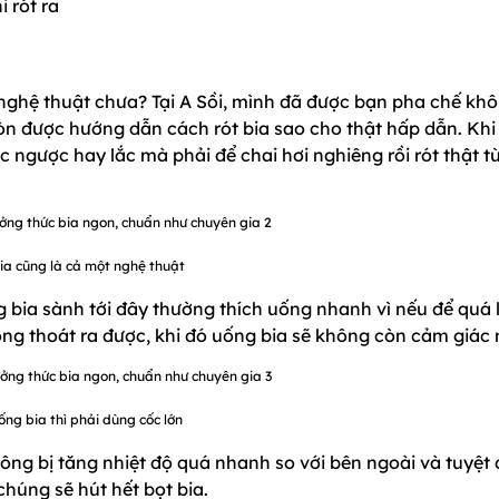
 rót ra
t nghệ thuật chưa? Tại A Sồi, mình đã được bạn pha chế kh
òn được hướng dẫn cách rót bia sao cho thật hấp dẫn. Khi 
 ngược hay lắc mà phải để chai hơi nghiêng rồi rót thật từ
ia cũng là cả một nghệ thuật
bia sành tới đây thường thích uống nhanh vì nếu để quá 
ông thoát ra được, khi đó uống bia sẽ không còn cảm giác 
ng bia thì phải dùng cốc lớn
hông bị tăng nhiệt độ quá nhanh so với bên ngoài và tuyệt 
chúng sẽ hút hết bọt bia.