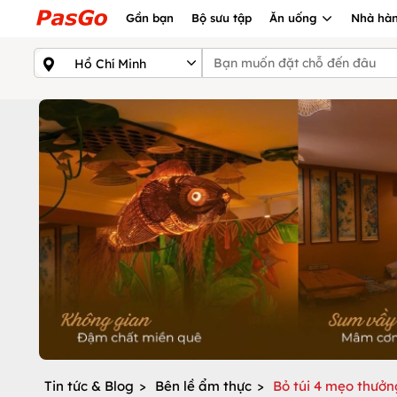
Gần bạn
Bộ sưu tập
Ăn uống
Nhà hàn
Tin tức & Blog
>
Bên lề ẩm thực
>
Bỏ túi 4 mẹo thưởn