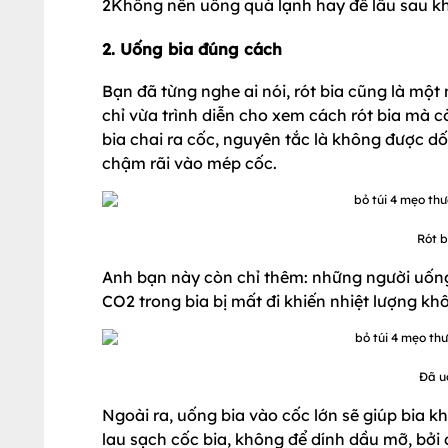
2Không nên uống quá lạnh hay để lâu sau khi
2. Uống bia đúng cách
Bạn đã từng nghe ai nói, rót bia cũng là mộ
chỉ vừa trình diễn cho xem cách rót bia mà c
bia chai ra cốc, nguyên tắc là không được dốc
chậm rãi vào mép cốc.
Rót b
Anh bạn này còn chỉ thêm: những người uống 
CO2 trong bia bị mất đi khiến nhiệt lượng kh
Đã uố
Ngoài ra, uống bia vào cốc lớn sẽ giúp bia k
lau sạch cốc bia, không để dính dầu mỡ, bởi 