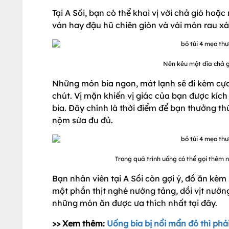
Tại A Sồi, bạn có thể khai vị với chả giò hoặc
ván hay đậu hũ chiên giòn và vài món rau xà
Nên kêu một dĩa chả g
Những món bia ngon, mát lạnh sẽ đi kèm cực
chút. Vị mặn khiến vị giác của bạn được kíc
bia. Đây chính là thời điểm để bạn thưởng t
nộm sứa đu đủ.
Trong quá trình uống có thể gọi thêm 
Bạn nhân viên tại A Sồi còn gợi ý, đồ ăn kèm
một phần thịt nghé nướng tảng, dồi vịt nướn
những món ăn được ưa thích nhất tại đây.
>> Xem thêm:
Uống bia bị nổi mẩn đỏ thì phả