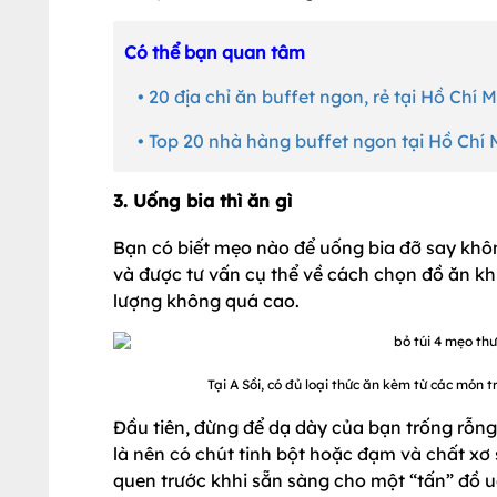
Có thể bạn quan tâm
• 20 địa chỉ ăn buffet ngon, rẻ tại Hồ Chí 
• Top 20 nhà hàng buffet ngon tại Hồ Chí 
3. Uống bia thì ăn gì
Bạn có biết mẹo nào để uống bia đỡ say khôn
và được tư vấn cụ thể về cách chọn đồ ăn k
lượng không quá cao.
Tại A Sồi, có đủ loại thức ăn kèm từ các món
Đầu tiên, đừng để dạ dày của bạn trống rỗng 
là nên có chút tinh bột hoặc đạm và chất xơ 
quen trước khhi sẵn sàng cho một “tấn” đồ u