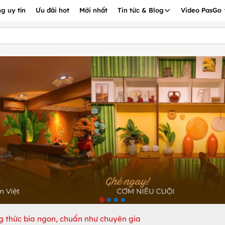
g uy tín
Ưu đãi hot
Mới nhất
Tin tức & Blog
Video PasGo
g thức bia ngon, chuẩn như chuyên gia