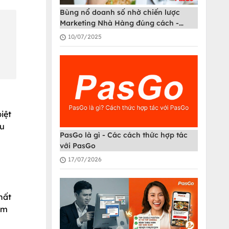
Bùng nổ doanh số nhờ chiến lược
Marketing Nhà Hàng đúng cách -
PasGo
10/07/2025
iệt
ửu
PasGo là gì - Các cách thức hợp tác
với PasGo
17/07/2026
hất
àm