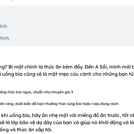
Minh
Minh
g? Bí mật chính là thức ăn kèm đấy. Đến A Sồi, mình mới b
hi uống bia cũng sẽ là một mẹo cứu cánh cho những bạn t
 trên rừng, dưới biển để bạn thưởng thức cùng bia hoặc rượu đúng cách
khi uống bia, hãy ăn nhẹ một vài miếng đồ ăn trước, tốt n
sẽ là lớp bảo vệ dạ dày của bạn và giúp nó khởi động và l
ống và thức ăn sắp tới.