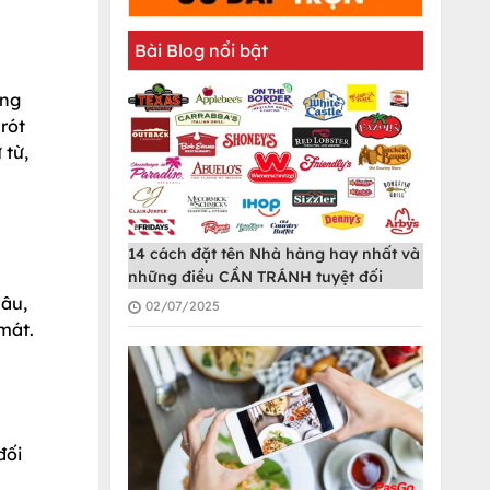
Bài Blog nổi bật
ông
rót
 từ,
14 cách đặt tên Nhà hàng hay nhất và
những điều CẦN TRÁNH tuyệt đối
lâu,
02/07/2025
mát.
đối