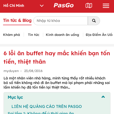
Tin tức & Blog
Khám phá
Tin tức
Kinh doanh ăn uống
Địa Điểm Ăn Uố
6 lỗi ăn buffet hay mắc khiến bạn tốn
tiền, thiệt thân
myduyen
-
23/08/2016
Là một nhân viên nhà hàng, mình từng thấy rất nhiều khách
bỏ số tiền không nhỏ đi ăn buffet mà lại phạm phải những sai
lầm khiến họ đã tốn tiền lại thiệt thân…
Mục lục
LIÊN HỆ QUẢNG CÁO TRÊN PASGO
Sai lầm 1: Không để ý thời gian ăn