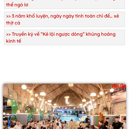
thể ngó lơ
>>
3 năm khổ luyện, ngày ngày tính toán chỉ để… xẻ
thịt cá
>>
Truyền kỳ về “Kẻ lội ngược dòng” khủng hoảng
kinh tế