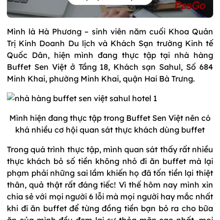
Mình là Hà Phương – sinh viên năm cuối Khoa Quản
Trị Kinh Doanh Du lịch và Khách Sạn trường Kinh tế
Quốc Dân, hiện mình đang thực tập tại nhà hàng
Buffet Sen Việt ở Tầng 18, Khách sạn Sahul, Số 684
Minh Khai, phường Minh Khai, quận Hai Bà Trưng.
Mình hiện đang thực tập trong Buffet Sen Việt nên có
khá nhiều cơ hội quan sát thực khách dùng buffet
Trong quá trình thực tập, mình quan sát thấy rất nhiều
thực khách bỏ số tiền không nhỏ đi ăn buffet mà lại
phạm phải những sai lầm khiến họ đã tốn tiền lại thiệt
thân, quả thật rất đáng tiếc! Vì thế hôm nay mình xin
chia sẻ với mọi người 6 lỗi mà mọi người hay mắc nhất
khi đi ăn buffet để từng đồng tiền bạn bỏ ra cho bữa
ăn của mình đều đem lại sự thỏa mãn cao nhất, mọi