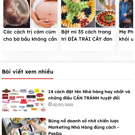
Các cách trị cảm cúm
Bật mí 35 cách trang
Mẹ Ph
cho bà bầu không cần
trí ĐĨA TRÁI CÂY đơn
khỏi u
dùng thuốc
giản, đẹp mắt người
ăn Lo
xem
Bài viết xem nhiều
14 cách đặt tên Nhà hàng hay nhất và
những điều CẦN TRÁNH tuyệt đối
02/07/2025
Bùng nổ doanh số nhờ chiến lược
Marketing Nhà Hàng đúng cách -
PasGo