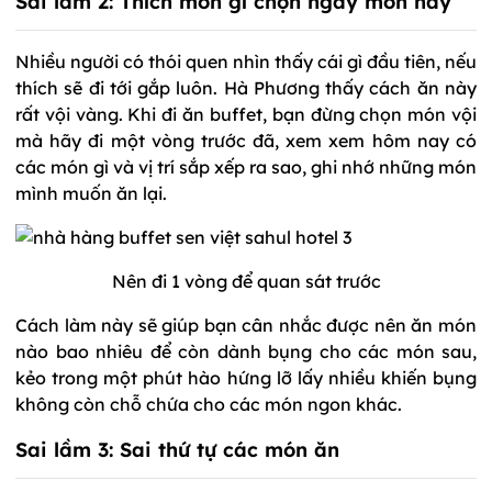
Sai lầm 2: Thích món gì chọn ngay món nấy
Nhiều người có thói quen nhìn thấy cái gì đầu tiên, nếu
thích sẽ đi tới gắp luôn. Hà Phương thấy cách ăn này
rất vội vàng. Khi đi ăn buffet, bạn đừng chọn món vội
mà hãy đi một vòng trước đã, xem xem hôm nay có
các món gì và vị trí sắp xếp ra sao, ghi nhớ những món
mình muốn ăn lại.
Nên đi 1 vòng để quan sát trước
Cách làm này sẽ giúp bạn cân nhắc được nên ăn món
nào bao nhiêu để còn dành bụng cho các món sau,
kẻo trong một phút hào hứng lỡ lấy nhiều khiến bụng
không còn chỗ chứa cho các món ngon khác.
Sai lầm 3: Sai thứ tự các món ăn