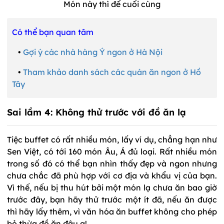
Món này thì để cuối cùng
Có thể bạn quan tâm
•
Gợi ý các nhà hàng Ý ngon ở Hà Nội
•
Tham khảo danh sách các quán ăn ngon ở Hồ
Tây
Sai lầm 4: Không thử trước với đồ ăn lạ
Tiệc buffet có rất nhiều món, lấy ví dụ, chẳng hạn như
Sen Việt, có tới 160 món Âu, Á đủ loại. Rất nhiều món
trong số đó có thể bạn nhìn thấy đẹp và ngon nhưng
chưa chắc đã phù hợp với cơ địa và khẩu vị của bạn.
Vì thế, nếu bị thu hút bởi một món lạ chưa ăn bao giờ
trước đây, bạn hãy thử trước một ít đã, nếu ăn được
thì hãy lấy thêm, vì văn hóa ăn buffet không cho phép
bỏ thừa đồ ăn đâu ạ!