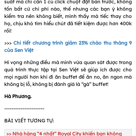
suất mà chỉ cần 1 cú click chuột đặt bàn trước, không
tốn bất cứ chi phí nào, thế nhưng các bạn ý không
kiểm tra nên không biết, mình thấy mà tiếc thay cho
họ, chịu khó tìm hiểu chút đã tiết kiệm được hơn 400k
rồi!
>>>
Chi tiết chương trình giảm 23% chào thu tháng 9
của Sen Việt
Hi vọng những điều mà mình vừa quan sát được trong
quá trình thực tập tại Sen Việt sẽ giúp ích được cho
mọi người hơn khi đi ăn buffet để ăn no, ăn ngon mà
không bị lỗ, không bị đánh giá là “gà” buffet!
Hà Phương.
----------------------
BÀI VIẾT TƯƠNG TỰ:
>>
Nhà hàng “4 nhất” Royal City khiến bạn không