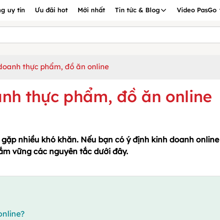
g uy tín
Ưu đãi hot
Mới nhất
Tin tức & Blog
Video PasGo
doanh thực phẩm, đồ ăn online
anh thực phẩm, đồ ăn online
 gặp nhiều khó khăn. Nếu bạn có ý định kinh doanh online
ắm vững các nguyên tắc dưới đây.
online?