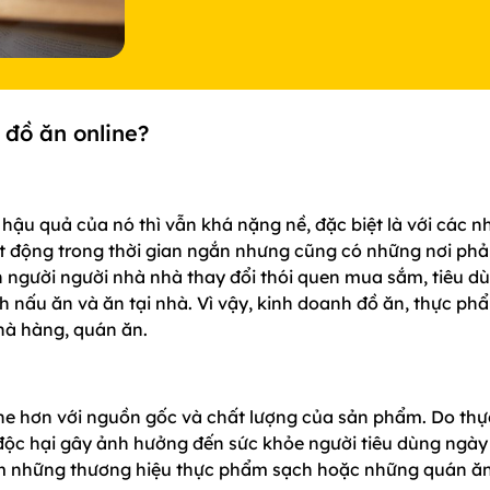
 đồ ăn online?
hậu quả của nó thì vẫn khá nặng nề, đặc biệt là với các n
t động trong thời gian ngắn nhưng cũng có những nơi phả
n người người nhà nhà thay đổi thói quen mua sắm, tiêu d
h nấu ăn và ăn tại nhà. Vì vậy, kinh doanh đồ ăn, thực ph
nhà hàng, quán ăn.
khe hơn với nguồn gốc và chất lượng của sản phẩm. Do thự
độc hại gây ảnh hưởng đến sức khỏe người tiêu dùng ngày
iếm những thương hiệu thực phẩm sạch hoặc những quán ă