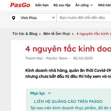
Gần bạn
Bộ sưu tập
Ăn uống
Nhà hàn
Tin tức & Blog
>
Bên lề ẩm thực
>
4 nguyên tắc kinh 
4 nguyên tắc kinh do
Thanh Mai – PasGo Team
-
30/10/2020
Kinh doanh nhà hàng, quán ăn thời Covid-19
nhưng chưa bắt đầu từ đâu thì hãy xem và n
Mục lục
LIÊN HỆ QUẢNG CÁO TRÊN PASGO
Tại sao nên kinh doanh thực phẩm, đồ ăn 