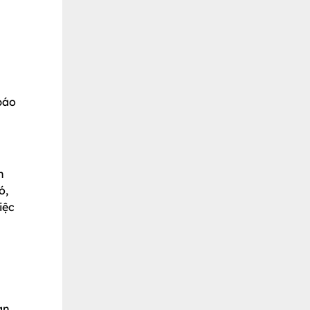
báo
n
ó,
iệc
ạn