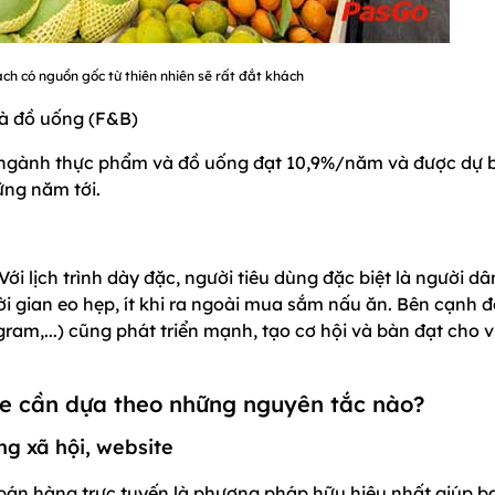
ch có nguồn gốc từ thiên nhiên sẽ rất đắt khách
và đồ uống (F&B)
ủa ngành thực phẩm và đồ uống đạt 10,9%/năm và được dự 
ững năm tới.
ới lịch trình dày đặc, người tiêu dùng đặc biệt là người dâ
i gian eo hẹp, ít khi ra ngoài mua sắm nấu ăn. Bên cạnh đ
am,...) cũng phát triển mạnh, tạo cơ hội và bàn đạt cho v
ne cần dựa theo những nguyên tắc nào?
g xã hội, website
bán hàng trực tuyến là phương pháp hữu hiệu nhất giúp b