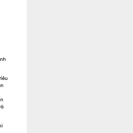
anh
tiêu
ăn
ón
và
hi