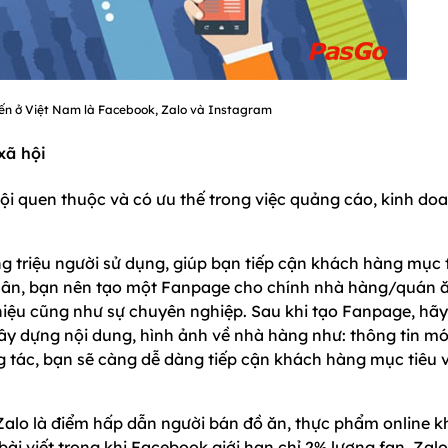
ến ở Việt Nam là Facebook, Zalo và Instagram
xã hội
ội quen thuộc và có ưu thế trong việc quảng cáo, kinh do
 triệu người sử dụng, giúp bạn tiếp cận khách hàng mục 
hân, bạn nên tạo một Fanpage cho chính nhà hàng/quán 
iệu cũng như sự chuyên nghiệp. Sau khi tạo Fanpage, hãy
 xây dựng nội dung, hình ảnh về nhà hàng như: thông tin m
ng tác, bạn sẽ càng dễ dàng tiếp cận khách hàng mục tiêu 
 Zalo là điểm hấp dẫn người bán đồ ăn, thực phẩm online k
ài viết trong khi Facebook giới hạn chỉ 2% lượng fan. Zalo