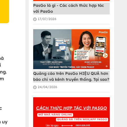
PasGo là gì - Các cách thức hợp tác
với PasGo
17/07/2026
hà
i
ùng.
Quảng cáo trên PasGo HIỆU QUẢ hơn
ẩm
báo chí và kênh truyền thống. Tại sao?
24/04/2026
c
n uy