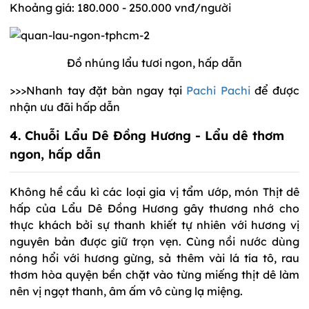
Khoảng giá: 180.000 - 250.000 vnđ/người
Đồ nhúng lẩu tươi ngon, hấp dẫn
>>>Nhanh tay đặt bàn ngay tại
Pachi Pachi
để được
nhận ưu đãi hấp dẫn
4. Chuỗi Lẩu Dê Đồng Hương - Lẩu dê thơm
ngon, hấp dẫn
Không hề cầu kì các loại gia vị tẩm ướp, món Thịt dê
hấp của Lẩu Dê Đồng Hương gây thương nhớ cho
thực khách bởi sự thanh khiết tự nhiên với hương vị
nguyên bản được giữ trọn vẹn. Cùng nồi nước dùng
nóng hổi với hương gừng, sả thêm vài lá tía tô, rau
thơm hòa quyện bền chặt vào từng miếng thịt dê làm
nên vị ngọt thanh, âm ấm vô cùng lạ miệng.