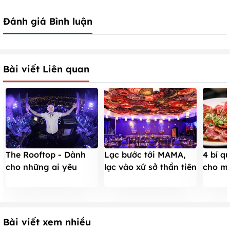
Đánh giá Bình luận
Bài viết Liên quan
The Rooftop - Dành
Lạc bước tới MAMA,
4 bí q
cho những ai yêu
lạc vào xứ sở thần tiên
cho m
thích sự sang trọng
giữa Sài Gòn
bao gi
Bài viết xem nhiều