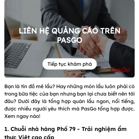
LIÊN HỆ QUẢNG CÁO TRÊN
PASGO
Tiếp tục khám phá
Bạn là tín đồ mê lẩu? Hay những món lẩu luôn phải có
trong bữa tiệc của bạn nhưng bạn lại chưa biết nên tới
đâu? Dưới đây là tổng hợp quán lẩu ngon, nổi tiếng,
được nhiều người yêu thích mà PasGo tổng hợp được.
Xem ngay nào!
1.
Chuỗi nhà hàng Phố 79
- Trải nghiệm ẩm
thực Việt cao cấp