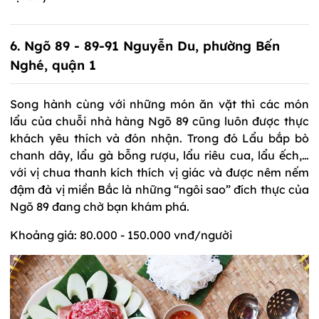
6. Ngõ 89 - 89-91 Nguyễn Du, phường Bến
Nghé, quận 1
Song hành cùng với những món ăn vặt thì các món
lẩu của chuỗi nhà hàng Ngõ 89 cũng luôn được thực
khách yêu thích và đón nhận. Trong đó Lẩu bắp bò
chanh dây, lẩu gà bỗng rượu, lẩu riêu cua, lẩu ếch,…
với vị chua thanh kích thích vị giác và được nêm nếm
đậm đà vị miền Bắc là những “ngôi sao” đích thực của
Ngõ 89 đang chờ bạn khám phá.
Khoảng giá: 80.000 - 150.000 vnđ/người