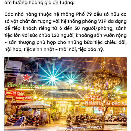
âm hưởng hoàng gia ấn tượng.
Các nhà hàng thuộc hệ thống Phố 79 đều sở hữu cơ
sở vật chất ấn tượng với hệ thống phòng VIP đa dạng
để tiếp khách riêng từ 6 đến 30 người/phòng, sảnh
tiệc lớn với sức chứa 120 người, khoảng sân vườn rộng
– sân thượng phù hợp cho những bữa tiệc chiêu đãi,
hội họp, tiệc sinh nhật – thôi nôi, tiệc báo hỷ.