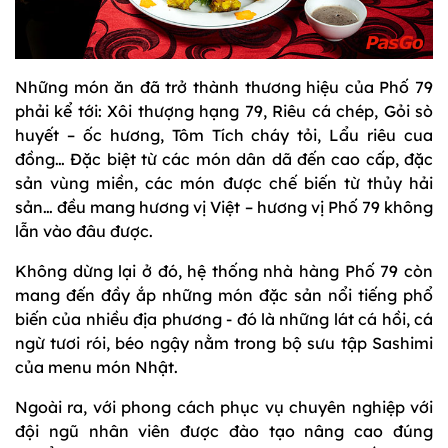
Những món ăn đã trở thành thương hiệu của Phố 79
phải kể tới: Xôi thượng hạng 79, Riêu cá chép, Gỏi sò
huyết – ốc hương, Tôm Tích cháy tỏi, Lẩu riêu cua
đồng… Đặc biệt từ các món dân dã đến cao cấp, đặc
sản vùng miền, các món được chế biến từ thủy hải
sản… đều mang hương vị Việt – hương vị Phố 79 không
lẫn vào đâu được.
Không dừng lại ở đó, hệ thống nhà hàng Phố 79 còn
mang đến đầy ắp những món đặc sản nổi tiếng phổ
biến của nhiều địa phương - đó là những lát cá hồi, cá
ngừ tươi rói, béo ngậy nằm trong bộ sưu tập Sashimi
của menu món Nhật.
Ngoài ra, với phong cách phục vụ chuyên nghiệp với
đội ngũ nhân viên được đào tạo nâng cao đúng