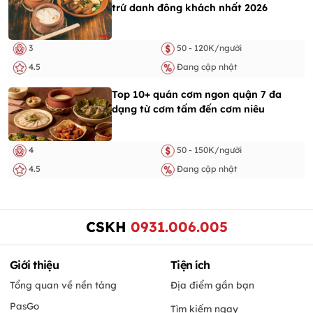
trứ danh đông khách nhất 2026
3
50 - 120K/người
4.5
Đang cập nhật
Top 10+ quán cơm ngon quận 7 đa
dạng từ cơm tấm đến cơm niêu
4
50 - 150K/người
4.5
Đang cập nhật
CSKH
0931.006.005
Giới thiệu
Tiện ích
Tổng quan về nền tảng
Địa điểm gần bạn
PasGo
Tìm kiếm ngay