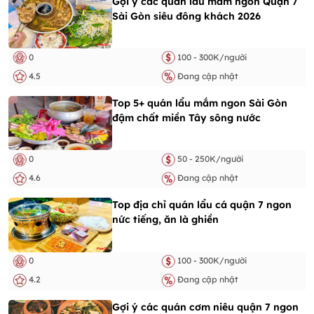
Gợi ý các quán lẩu mắm ngon Quận 7
Sài Gòn siêu đông khách 2026
0
100 - 300K/người
4.5
Đang cập nhật
Top 5+ quán lẩu mắm ngon Sài Gòn
đậm chất miền Tây sông nước
0
50 - 250K/người
4.6
Đang cập nhật
Top địa chỉ quán lẩu cá quận 7 ngon
nức tiếng, ăn là ghiền
0
100 - 300K/người
4.2
Đang cập nhật
Gợi ý các quán cơm niêu quận 7 ngon