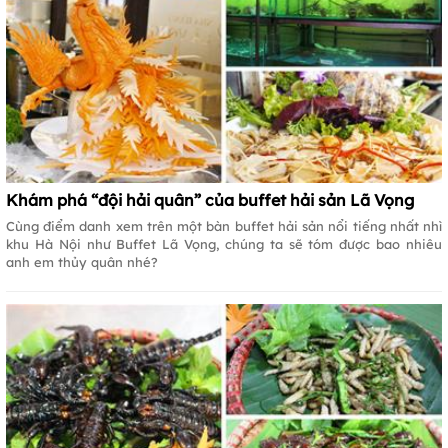
Khám phá “đội hải quân” của buffet hải sản Lã Vọng
Cùng điểm danh xem trên một bàn buffet hải sản nổi tiếng nhất nhì
khu Hà Nội như Buffet Lã Vọng, chúng ta sẽ tóm được bao nhiêu
anh em thủy quân nhé?