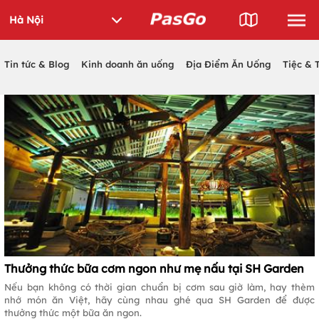
Tin tức & Blog
Kinh doanh ăn uống
Địa Điểm Ăn Uống
Tiệc & 
Thưởng thức bữa cơm ngon như mẹ nấu tại SH Garden
Nếu bạn không có thời gian chuẩn bị cơm sau giờ làm, hay thèm
nhớ món ăn Việt, hãy cùng nhau ghé qua SH Garden để được
thưởng thức một bữa ăn ngon.