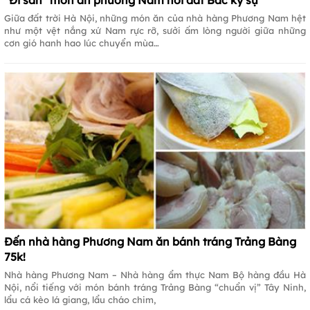
“Đi săn” món ăn phương Nam nơi đất Bắc ký sự
Giữa đất trời Hà Nội, những món ăn của nhà hàng Phương Nam hệt
như một vệt nắng xứ Nam rực rỡ, sưởi ấm lòng người giữa những
cơn gió hanh hao lúc chuyển mùa…
Đến nhà hàng Phương Nam ăn bánh tráng Trảng Bàng
75k!
Nhà hàng Phương Nam – Nhà hàng ẩm thực Nam Bộ hàng đầu Hà
Nội, nổi tiếng với món bánh tráng Trảng Bàng “chuẩn vị” Tây Ninh,
lẩu cá kèo lá giang, lẩu cháo chim,