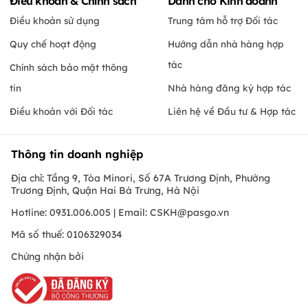
Điều khoản & Chính sách
Dành cho Kinh doanh
Điều khoản sử dụng
Trung tâm hỗ trợ Đối tác
Quy chế hoạt động
Hướng dẫn nhà hàng hợp
tác
Chính sách bảo mật thông
tin
Nhà hàng đăng ký hợp tác
Điều khoản với Đối tác
Liên hệ về Đầu tư & Hợp tác
Thông tin doanh nghiệp
Địa chỉ: Tầng 9, Tòa Minori, Số 67A Trương Định, Phường
Trương Định, Quận Hai Bà Trưng, Hà Nội
Hotline: 0931.006.005 | Email:
CSKH@pasgo.vn
Mã số thuế: 0106329034
Chứng nhận bởi