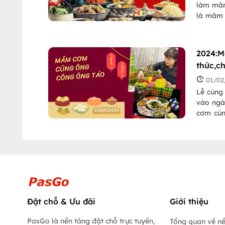
làm mâm
là mâm 
Cùng Te
của 3 mi
2024:M
thức,c
01/02
Lễ cúng
vào ngà
cơm cún
chia sẻ
Bắc, Tr
Đặt chỗ & Ưu đãi
Giới thiệu
PasGo là nền tảng đặt chỗ trực tuyến,
Tổng quan về n