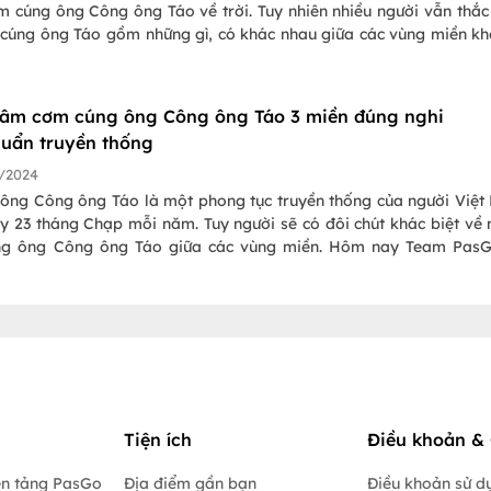
 cúng ông Công ông Táo về trời. Tuy nhiên nhiều người vẫn thắ
cúng ông Táo gồm những gì, có khác nhau giữa các vùng miền k
am PasGo tìm hiểu thời gian, lễ vật và mâm cúng ông Công ôn
ền Bắc, Trung, Nam qua bài viết dưới đây nhé!
âm cơm cúng ông Công ông Táo 3 miền đúng nghi
huẩn truyền thống
/2024
 ông Công ông Táo là một phong tục truyền thống của người Việ
y 23 tháng Chạp mỗi năm. Tuy người sẽ có đôi chút khác biệt v
g ông Công ông Táo giữa các vùng miền. Hôm nay Team PasG
 đến các bạn về mâm cỗ cúng ông Công ông Táo của các vùng
ung, Nam.
Tiện ích
Điều khoản & 
ền tảng PasGo
Địa điểm gần bạn
Điều khoản sử d