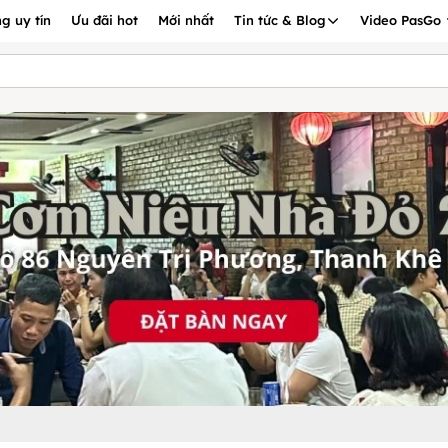
g uy tín
Ưu đãi hot
Mới nhất
Tin tức & Blog
Video PasGo