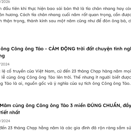
/2026
h đầu tiên khi thực hiện bao sái bàn thờ là tỉa chân nhang hay cò
hân hương. Cách tỉa chân nhang cuối năm rất quan trọng, cần đượ
h thận trọng, thành kính sau một năm cũng như để đón ông bà, c
h cùng về ăn Tết với gia đình, bắt đầu một năm mới sung túc, an v
n.
h ông Công ông Táo - CẢM ĐỘNG trời đất chuyện tình ng
ng
/2024
c lệ cổ truyền của Việt Nam, cứ đến 23 tháng Chạp hàng năm mọ
 lễ cúng ông Công ông Táo lên trời. Thế nhưng ít người biết đượ
g Táo là ai, nguồn gốc và ý nghĩa của sự tích ông Công ông Táo
o dõi bài viết sau của Team PasGo để biết thêm về sự tích ông T
 thế nào nhé!
 Mâm cúng ông Công ông Táo 3 miền ĐÚNG CHUẨN, đầ
 tiết nhất
/2024
đến 23 tháng Chạp hằng năm là các gia đình đã rộn ràng sắm s