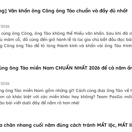
 dõi bài viết dưới đây nhé!
ng] Văn khấn ông Công ông Táo chuẩn và đầy đủ nhất
/2026
ễ cúng ông Công, ông Táo không thể thiếu văn khấn. Sau khi đã 
ủ mâm cỗ, đồ cúng đến giờ hành lễ là lúc gia chủ bắt đầu đọc bà
g Công ông Táo để tỏ lòng thành kính và khấn vái ông Táo trìn
iều tốt đẹp cho Ngọc Hoàng.
úng ông Táo miền Nam CHUẨN NHẤT 2026 để cả năm ấ
/2026
g ông Táo miền Nam gồm những gì? Cách cúng đưa ông Táo về t
m có khác biệt với các miền khác hay không? Team PasGo mờ
ảo bài viết dưới đây để nắm rõ hơn nhé!
ỉa chân nhang cuối năm đúng cách tránh MẤT lộc, MẤT l