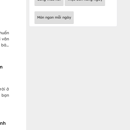
Món ngon mỗi ngày
chuẩn
i văn
h báo
m
rời ở
i bạn
inh