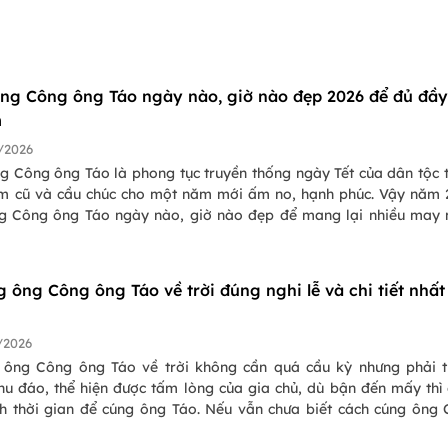
ng Công ông Táo ngày nào, giờ nào đẹp 2026 để đủ đầ
m
/2026
g Công ông Táo là phong tục truyền thống ngày Tết của dân tộc 
ăm cũ và cầu chúc cho một năm mới ấm no, hạnh phúc. Vậy năm
g Công ông Táo ngày nào, giờ nào đẹp để mang lại nhiều may
 cho gia chủ? Những điều cần tránh khi cúng ngày ông Công ông T
 dõi bài viết dưới đây của Team PasGo để biết câu trả lời nhé!
g ông Công ông Táo về trời đúng nghi lễ và chi tiết nhất
/2026
 ông Công ông Táo về trời không cần quá cầu kỳ nhưng phải 
chu đáo, thể hiện được tấm lòng của gia chủ, dù bận đến mấy thì
h thời gian để cúng ông Táo. Nếu vẫn chưa biết cách cúng ông
như thế nào, mâm cúng cần chuẩn bị những gì, đọc văn khấn ra sa