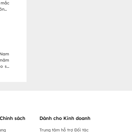
c mắc
hông?
g Táo
t Nam
ề mâm
o sẽ
 miền
Chính sách
Dành cho Kinh doanh
ụng
Trung tâm hỗ trợ Đối tác