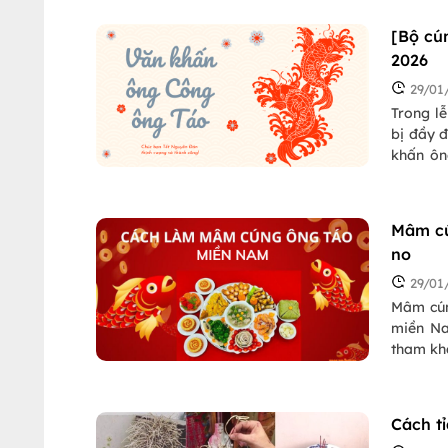
hãy theo
[Bộ cú
2026
29/01
Trong l
bị đầy đ
khấn ôn
những đ
Mâm c
no
29/01
Mâm cún
miền Na
tham kh
Cách t