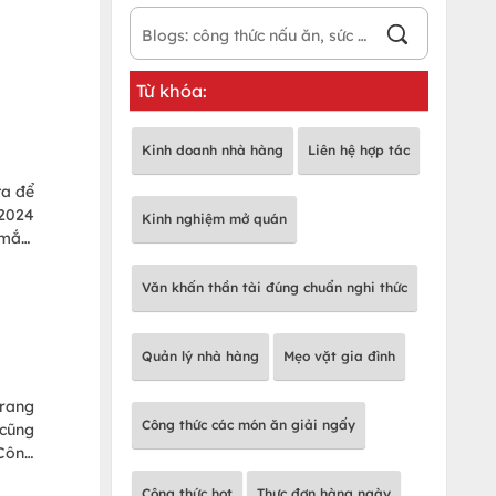
Từ khóa:
y
Kinh doanh nhà hàng
Liên hệ hợp tác
ta để
 2024
Kinh nghiệm mở quán
 mắn,
áo là
Văn khấn thần tài đúng chuẩn nghi thức
Quản lý nhà hàng
Mẹo vặt gia đình
trang
Công thức các món ăn giải ngấy
 cũng
 Công
o thì
Công thức hot
Thực đơn hàng ngày