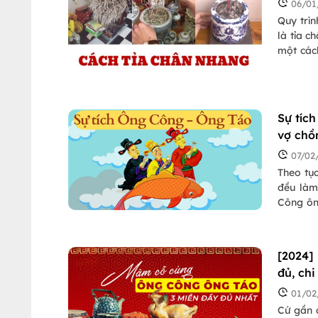
06/01
Quy trìn
là tỉa c
một các
Thần lin
may mắ
Sự tíc
vợ chồ
07/02
Theo tụ
đều làm
Công ôn
cùng the
trời như
[2024]
đủ, chi
01/02
Cứ gần 