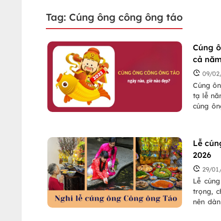
Tag: Cúng ông công ông táo
Cúng ô
cả nă
09/02
Cúng ôn
tạ lễ n
cúng ôn
tài lộc
gì? Theo
Lễ cún
2026
29/01
Lễ cúng
trọng, 
nên dàn
ông Táo 