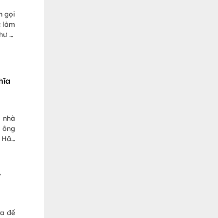
n gọi
c làm
hư vị
ui và
hĩa
i nhà
c ông
. Hãy
áo về
y
ửa để