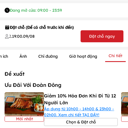
Đang mở cửa: 09:00 - 23:59
Đặt chỗ (Để có chỗ trước khi đến)
.
19:00
.
09/08
Đặt chỗ ngay
2
Chi tiết
n ích
Ảnh
Chỉ đường
Giờ hoạt động
Đề xuất
Ưu Đãi Với Đoàn Đông
Giảm 10% Hóa Đơn Khi Đi Từ 12
Người Lớn
Áp dụng từ 10h00 - 14h00 & 23h00 -
02h00. Xem chi tiết TẠI ĐÂY!
1
/
1
/
1
Mới nhất
Chọn & Đặt chỗ