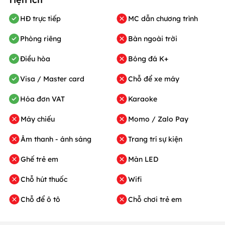
HĐ trực tiếp
MC dẫn chương trình
Phòng riêng
Bàn ngoài trời
Điều hòa
Bóng đá K+
Visa / Master card
Chỗ để xe máy
Hóa đơn VAT
Karaoke
Máy chiếu
Momo / Zalo Pay
Âm thanh - ánh sáng
Trang trí sự kiện
Ghế trẻ em
Màn LED
Chỗ hút thuốc
Wifi
Chỗ để ô tô
Chỗ chơi trẻ em