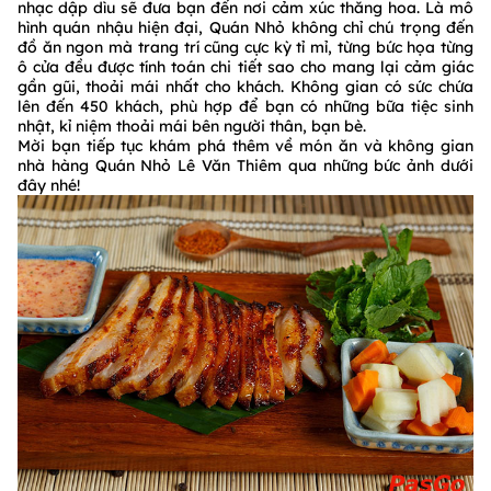
nhạc dập dìu sẽ đưa bạn đến nơi cảm xúc thăng hoa. Là mô
hình quán nhậu hiện đại, Quán Nhỏ không chỉ chú trọng đến
đồ ăn ngon mà trang trí cũng cực kỳ tỉ mỉ, từng bức họa từng
ô cửa đều được tính toán chi tiết sao cho mang lại cảm giác
gần gũi, thoải mái nhất cho khách. Không gian có sức chứa
lên đến 450 khách, phù hợp để bạn có những bữa tiệc sinh
nhật, kỉ niệm thoải mái bên người thân, bạn bè.
Mời bạn tiếp tục khám phá thêm về món ăn và không gian
nhà hàng Quán Nhỏ Lê Văn Thiêm qua những bức ảnh dưới
đây nhé!