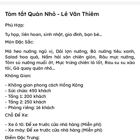
Tóm tắt Quán Nhỏ - Lê Văn Thiêm
Phù Hợp:
Tụ họp, liên hoan, sinh nhật, gia đình, bạn bè...
Món Đặc Sắc:
Má heo nướng ngũ vị, Dải lợn nướng, Bò nướng tiêu xanh,
Salad hoa quả, Nấm hải sản chiên giòn, Râu mực nướng,
Tôm sú nướng muối ớt, Mực trứng chiên lá lốt, Rau su su xào
tỏi, Gà quay quán nhỏ...
Không Gian:
- Không gian phong cách Hồng Kông
- Sức chứa: 450 khách
- Tầng 1: 200 khách
- Tầng 2: 250 khách
- Phòng riêng: 16 khách
Chỗ Để Xe:
- Xe ô tô: Để xe trước cửa nhà hàng (Miễn phí)
- Xe máy: Để xe trước cửa nhà hàng (Miễn phí)
Điểm Đặc Trưng: