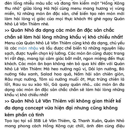
đèn lồng nhiều màu sắc và đang tìm kiếm một "Hồng Kông
thu nhỏ" giữa lòng Hà Nội cùng menu mang hương vị vùng
miền, từ những món ăn đặc sản, chế biến tạo nên món mới
làm hài lòng vị giác của mọi thực khách thì ghé ngay Quán
Nhỏ Lê Văn Thiêm nhé.
>> Quán Nhỏ đa dạng các món ăn đặc sản chắc
chắn sẽ làm hài lòng những khẩu vị khó chiều nhất!
Menu của Quán Nhỏ Lê Văn Thiêm cũng khá đa dạng, chủ yếu
là các
món nhậu
và lẩu được chế biến từ những nguyên liệu
sạch, được tuyển chọn kỹ lưỡng. Các món ăn cũng được trang
trí rất đẹp, mang lại cảm giác bắt mắt, ngon miệng đến thực
khách. Các món ăn bạn không nên bỏ qua khi đến với Quán
Nhỏ Lê Văn Thiêm: Má heo nướng ngũ vị, Dải lợn nướng, Bò
nướng tiêu xanh, Salad hoa quả, Nấm hải sản chiên giòn,
Râu mực nướng, Tôm sú nướng muối ớt, Mực trứng chiên lá
lốt, Rau su su xào tỏi, Gà quay quán nhỏ... các món ăn đa
dạng các món ăn đặc sản chắc chắn sẽ làm hài lòng những
khẩu vị khó chiều nhất
>> Quán Nhỏ Lê Văn Thiêm với không gian thiết kế
đa dạng concept vừa hiện đại nhưng cũng không
kém phần cá tính
Tọa lạc tại số 35B Lê Văn Thiêm, Q. Thanh Xuân, Quán Nhỏ
mang phong cách Hồng Kông cực chill, ánh đèn cùng điệu