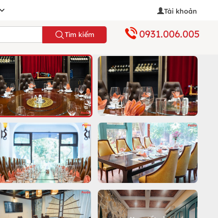
Tài khoản
0931.006.005
Tìm kiếm