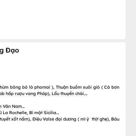
ng Đạo
m hùm bông bỏ lò phomai ), Thuận buồm xuôi gió ( Cá bơn
b hấp rượu vang Pháp), Lẩu thuyền chài....
ấm Vân Nam...
La Rochelle, Bí mật Sicilia...
uyết xốt nấm), Điệu Valse đại dương ( mì ý thịt ghẹ), Báu