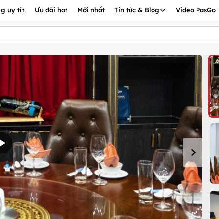
g uy tín
Ưu đãi hot
Mới nhất
Tin tức & Blog
Video PasGo