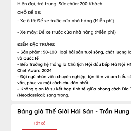
Hiện đại, trẻ trung. Sức chứa: 200 Khách
CHỖ ĐỂ XE:
- Xe ô tô: Để xe trước cửa nhà hàng (Miễn phí)
- Xe máy: Để xe trước cửa nhà hàng (Miễn phí)
ĐIỂM ĐẶC TRƯNG:
- Sản phẩm: 50-100 loại hải sản tươi sống, chất lượng lo
và Quốc tế
- Bếp trưởng hệ thống là Chủ tịch Hội đầu bếp Hà Nội HC
Chef Award 2024
- Đội ngũ nhân viên chuyên nghiệp, tận tâm và am hiểu sâ
vấn, phục vụ một cách chu đáo nhất.
- Không gian là sự kết hợp tinh tế giữa phong cách Đị
(Neoclassical) sang trọng.
Bảng giá Thế Giới Hải Sản - Trần Hưng
Tất cả