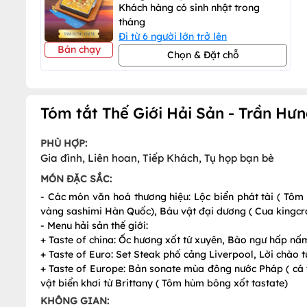
Khách hàng có sinh nhật trong
tháng
Đi từ 6 người lớn trở lên
Bán chạy
Chọn & Đặt chỗ
Tóm tắt Thế Giới Hải Sản - Trần Hư
PHÙ HỢP:
Gia đình, Liên hoan, Tiếp Khách, Tụ họp bạn bè
MÓN ĐẶC SẮC:
- Các món văn hoá thương hiệu: Lộc biển phát tài ( Tô
vàng sashimi Hàn Quốc), Báu vật đại dương ( Cua kingcra
- Menu hải sản thế giới:
+ Taste of china: Ốc hương xốt tứ xuyên, Bào ngư hấp n
+ Taste of Euro: Set Steak phố cảng Liverpool, Lời chào từ 
+ Taste of Europe: Bản sonate mùa đông nước Pháp ( cá t
vật biển khơi từ Brittany ( Tôm hùm bông xốt tastate)
KHÔNG GIAN: