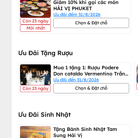
Giảm 10% khi gọi các món
HẢI VỊ PHUKET
Ưu đãi đếm 31/8/2026
Còn 23 ngày
Chọn & Đặt chỗ
Mới nhất
Ưu Đãi Tặng Rượu
Mua 1 tặng 1: Rượu Podere
Don cataldo Vermentino Trắng
+ đỏ
Ưu đãi đến 31/8/2026
Chọn & Đặt chỗ
Còn 23 ngày
Ưu Đãi Sinh Nhật
Tặng Bánh Sinh Nhật Tam
Sung Hải Vị