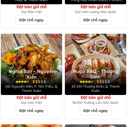
Chính, Q. Thanh Xuân
Đặt bàn giữ chỗ
Đặt bàn giữ chỗ
Gọi Món Việt
Gọi món nướng Hàn Quốc
Đặt chỗ ngay
Đặt chỗ ngay
Nghĩa Sơn - Nguyễn
Hugo BBQ - Thượng
Xiển
Đình
|
|
281 Nguyễn Xiển, P. Tân Triều, Q.
Số 250 Thượng Đình, Q. Thanh
Thanh Xuân
Xuân
Đặt bàn giữ chỗ
Đặt bàn giữ chỗ
Gọi món Việt
Buffet Nướng Lẩu Hàn Quốc
Đặt chỗ ngay
Đặt chỗ ngay