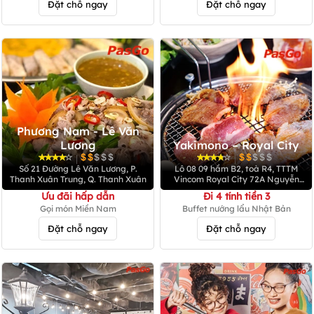
Đặt chỗ ngay
Đặt chỗ ngay
Phương Nam - Lê Văn
Lương
Yakimono – Royal City
|
|
Số 21 Đường Lê Văn Lương, P.
Lô 08 09 hầm B2, toà R4, TTTM
Thanh Xuân Trung, Q. Thanh Xuân
Vincom Royal City 72A Nguyễn
Trãi, Thanh Xuân, Hà Nội
Ưu đãi hấp dẫn
Đi 4 tính tiền 3
Gọi món Miền Nam
Buffet nướng lẩu Nhật Bản
Đặt chỗ ngay
Đặt chỗ ngay