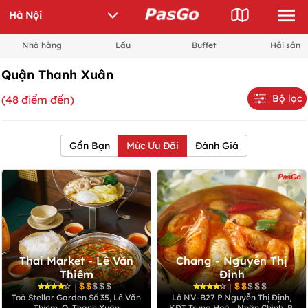
Nhà hàng
Lẩu
Buffet
Hải sản
Quận Thanh Xuân
Bộ lọc
(48 điểm đến)
Gần Bạn
Mức Ưu Đãi
Đánh Giá
Thai Market - Lê Văn
Chang - Nguyễn Thị
Thiêm
Định
|
|
Toà Stellar Garden Số 35, Lê Văn
Lô NV-B27 P.Nguyễn Thị Định,
Thiêm, Q. Thanh Xuân
KĐT Trung Hoà - Nhân Chính, P.