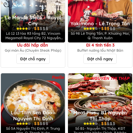
Le Monde Steak - Royal
City
Yakimono - Lê Trọng Tấn
|
|
Lô 12 13 tòa R3 tầng B2, Vincom
Số 98 Lê Trọng Tấn, P. Khương Mai,
Megamall Royal City 72 Nguyễn
Q. Thanh Xuân
Trãi, Thanh Xuân, Hà Nội
Ưu đãi hấp dẫn
Đi 4 tính tiền 3
Gọi món Âu (Chuyên Steak Pháp)
Buffet nướng lẩu Nhật Bản
Đặt chỗ ngay
Đặt chỗ ngay
Lẩu Tôm Sen Đào -
Meat Plus - B1 Nguyễn
Nguyễn Thị Định
Thị Thập
|
|
Số 5A Nguyễn Thị Định, P. Trung
Số B1- Nguyễn Thị Thập, KĐT
Hòa, Q. Thanh Xuân
Trung Hòa Nhân Chính, P.Nhân