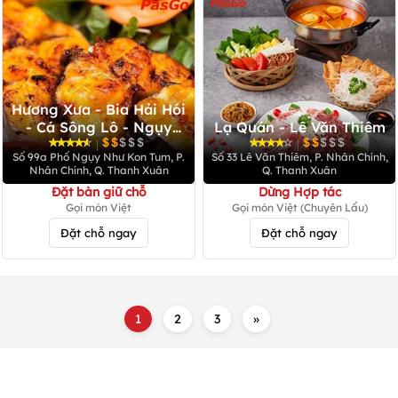
Hương Xưa - Bia Hải Hói
- Cá Sông Lô - Ngụy
Lạ Quán - Lê Văn Thiêm
Như Kon Tum
|
|
Số 99a Phố Ngụy Như Kon Tum, P.
Số 33 Lê Văn Thiêm, P. Nhân Chính,
Nhân Chính, Q. Thanh Xuân
Q. Thanh Xuân
Đặt bàn giữ chỗ
Dừng Hợp tác
Gọi món Việt
Gọi món Việt (Chuyên Lẩu)
Đặt chỗ ngay
Đặt chỗ ngay
1
2
3
»