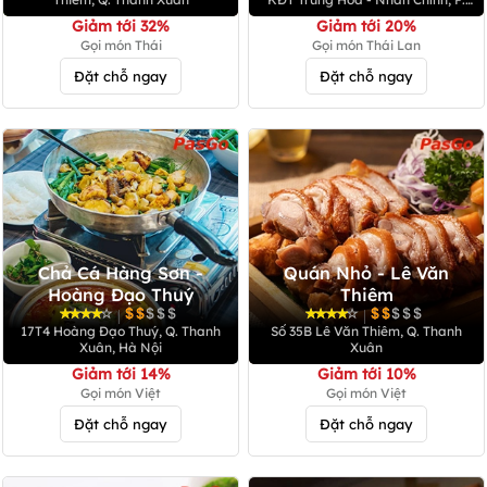
Nhân Chính, Q. Cầu Giấy
Giảm tới 32%
Giảm tới 20%
Gọi món Thái
Gọi món Thái Lan
Đặt chỗ ngay
Đặt chỗ ngay
Chả Cá Hàng Sơn -
Quán Nhỏ - Lê Văn
Hoàng Đạo Thuý
Thiêm
|
|
17T4 Hoàng Đạo Thuý, Q. Thanh
Số 35B Lê Văn Thiêm, Q. Thanh
Xuân, Hà Nội
Xuân
Giảm tới 14%
Giảm tới 10%
Gọi món Việt
Gọi món Việt
Đặt chỗ ngay
Đặt chỗ ngay