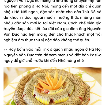
Nguyễn Văn Dực nổi tiếng là nhà hàng chuyên thịt rắn
ráo tiên phong ở Hà Nội, mang đến một địa chỉ quán
nhậu Hà Nội ngon, đặc sắc nhất cho dân Thủ Đô và
du khách nước ngoài muốn thưởng thức những món
nhậu đặc sản mới lạ tại Việt Nam. Cách chế biến gia
truyền được đúc kết lâu đời của gia đình ông Nguyên
Văn Dực hứa hẹn mang đến cho thực khách một trải
nghiệm ẩm thực thú vị độc đáo không thể quên.
>> Hãy bấm vào mỗi link ở quán nhậu ngon ở Hà Nội
Nguyễn Văn Dực trên để xem menu và đặt bàn PasGo
ngay để giữ chỗ trước khi đến Nhà hàng nhé!