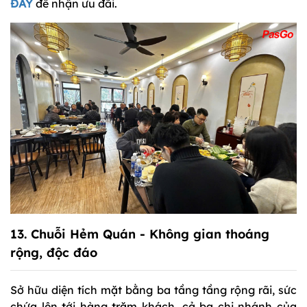
ĐÂY
để nhận ưu đãi.
13.
Chuỗi Hẻm Quán
- Không gian thoáng
rộng, độc đáo
Sở hữu diện tích mặt bằng ba tầng tầng rộng rãi, sức
chứa lên tới hàng trăm khách, cả ba chi nhánh của