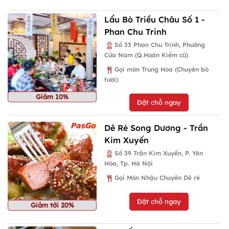
Lẩu Bò Triều Châu Số 1 -
Phan Chu Trinh
Số 33 Phan Chu Trinh, Phường
Cửa Nam (Q.Hoàn Kiếm cũ)
Gọi món Trung Hoa (Chuyên bò
tươi)
Giảm 10%
Đặt chỗ ngay
Dê Ré Song Dương - Trần
Kim Xuyến
Số 39 Trần Kim Xuyến, P. Yên
Hòa, Tp. Hà Nội
Gọi Món Nhậu Chuyên Dê ré
Đặt chỗ ngay
Giảm tới 20%