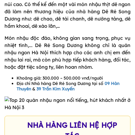
núi cao. Có thể kể đến một vài món nhậu thịt dê ngon
đã làm nên thương hiệu của nhà hàng Dê Ré Song
Dương như: dê chao, dê tái chanh, dê nướng tảng, dê
hầm khoai, dê xào lăn,…
Món nhậu độc đáo, không gian sang trọng, phục vụ
nhiệt tình,... Dê Ré Song Dương không chỉ là quán
nhậu ngon Hà Nội thích hợp cho các anh chị em đến
nhậu lai rai, mà còn phù hợp tiếp khách hàng, đối tác,
hoặc đặt tiệc sông ty, liên hoan nhóm.
Khoảng giá: 300.000 – 500.000 vnđ/người
Địa chỉ Nhà hàng Dê Ré Song Dương tại số
09 Hàn
Thuyên
&
39 Trần Kim Xuyến
NHÀ HÀNG LIÊN HỆ HỢP