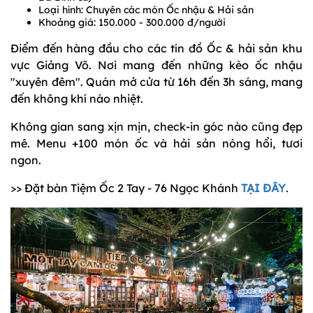
Loại hình: Chuyên các món Ốc nhậu & Hải sản
Khoảng giá: 150.000 - 300.000 đ/người
Điểm đến hàng đầu cho các tín đồ Ốc & hải sản khu
vực Giảng Võ. Nơi mang đến những kèo ốc nhậu
"xuyên đêm". Quán mở cửa từ 16h đến 3h sáng, mang
đến không khí náo nhiệt.
Không gian sang xịn mịn, check-in góc nào cũng đẹp
mê. Menu +100 món ốc và hải sản nóng hổi, tươi
ngon.
>> Đặt bàn Tiệm Ốc 2 Tay - 76 Ngọc Khánh
TẠI ĐÂY
.