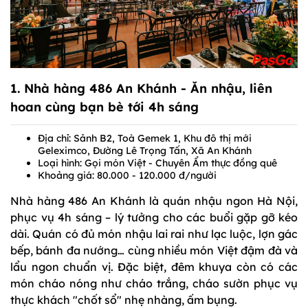
1.
Nhà hàng 486 An Khánh
- Ăn nhậu, liên
hoan cùng bạn bè tới 4h sáng
Địa chỉ: Sảnh B2, Toà Gemek 1, Khu đô thị mới
Geleximco, Đường Lê Trọng Tấn, Xã An Khánh
Loại hình: Gọi món Việt - Chuyên Ẩm thực đồng quê
Khoảng giá: 80.000 - 120.000 đ/người
Nhà hàng 486 An Khánh là quán nhậu ngon Hà Nội,
phục vụ 4h sáng – lý tưởng cho các buổi gặp gỡ kéo
dài. Quán có đủ món nhậu lai rai như lạc luộc, lợn gác
bếp, bánh đa nướng… cùng nhiều món Việt đậm đà và
lẩu ngon chuẩn vị. Đặc biệt, đêm khuya còn có các
món cháo nóng như cháo trắng, cháo sườn phục vụ
thực khách "chốt sổ" nhẹ nhàng, ấm bụng.