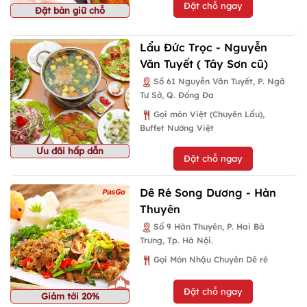
Đặt chỗ ngay
Đặt bàn giữ chỗ
Lẩu Đức Trọc - Nguyễn
Văn Tuyết ( Tây Sơn cũ)
Số 61 Nguyễn Văn Tuyết, P. Ngã
Tư Sở, Q. Đống Đa
Gọi món Việt (Chuyên Lẩu),
Buffet Nướng Việt
Ưu đãi hấp dẫn
Đặt chỗ ngay
Dê Ré Song Dương - Hàn
Thuyên
Số 9 Hàn Thuyên, P. Hai Bà
Trưng, Tp. Hà Nội.
Gọi Món Nhậu Chuyên Dê ré
Đặt chỗ ngay
Giảm tới 20%