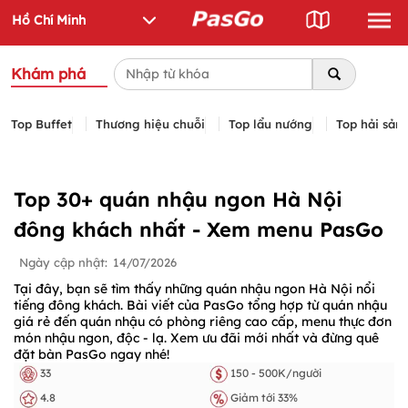
Khám phá
Top Buffet
Thương hiệu chuỗi
Top lẩu nướng
Top hải sản
Top 30+ quán nhậu ngon Hà Nội
đông khách nhất - Xem menu PasGo
Ngày cập nhật:
14/07/2026
Tại đây, bạn sẽ tìm thấy những quán nhậu ngon Hà Nội nổi
tiếng đông khách. Bài viết của PasGo tổng hợp từ quán nhậu
giá rẻ đến quán nhậu có phòng riêng cao cấp, menu thực đơn
món nhậu ngon, độc - lạ. Xem ưu đãi mới nhất và đừng quê
đặt bàn PasGo ngay nhé!
33
150 - 500K/người
4.8
Giảm tới 33%