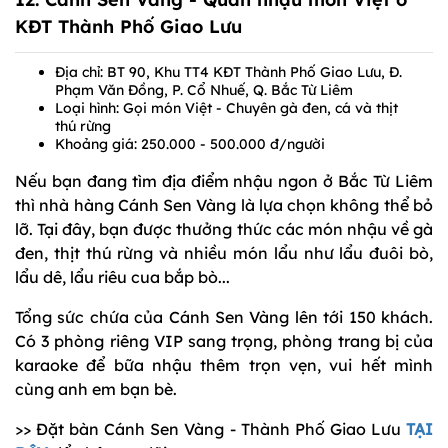
KĐT Thành Phố Giao Lưu
Địa chỉ: BT 90, Khu TT4 KĐT Thành Phố Giao Lưu, Đ.
Phạm Văn Đồng, P. Cổ Nhuế, Q. Bắc Từ Liêm
Loại hình: Gọi món Việt - Chuyên gà đen, cá và thịt
thú rừng
Khoảng giá: 250.000 - 500.000 đ/người
Nếu bạn đang tìm địa điểm nhậu ngon ở Bắc Từ Liêm
thì nhà hàng Cánh Sen Vàng là lựa chọn không thể bỏ
lỡ. Tại đây, bạn được thưởng thức các món nhậu về gà
đen, thịt thú rừng và nhiều món lẩu như lẩu đuôi bò,
lẩu dê, lẩu riêu cua bắp bò...
Tổng sức chứa của Cánh Sen Vàng lên tới 150 khách.
Có 3 phòng riêng VIP sang trọng, phòng trang bị của
karaoke để bữa nhậu thêm trọn vẹn, vui hết mình
cùng anh em bạn bè.
>> Đặt bàn Cánh Sen Vàng - Thành Phố Giao Lưu
TẠI