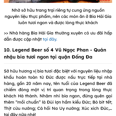
Nhờ sở hữu trang trại riêng tự cung ứng nguồn
nguyên liệu thực phẩm, nên các món ăn ở Bia Hải Gia
luôn tươi ngon và được lòng thực khách
>> Nhà hàng Bia Hải Gia thường xuyên có ưu đãi hấp
dẫn được cập nhật
tại đây.
10.
Legend Beer
số 4 Vũ Ngọc Phan - Quán
nhậu bia tươi ngon tại quận Đống Đa
Sở hữu hương vị bia tươi đặc biệt với nguyên liệu nhập
khẩu hoàn toàn từ Đức được nấu trực tiếp tại nhà
hàng, gần 20 năm nay, tên tuổi của Legend Beer đã
chiếm đóng một vị trí quan trọng trong lòng thực
khách Hà thành. Nhâm nhi bia ngon, đừng quên gọi
thêm “mồi chuẩn” là Đùi lợn hầm kiểu Đức; Bò bít tết;
Thịt cừu nướng; Cá hồi Na Uy nướng; Xúc xích Đức,…
tại đây nữa nhé!