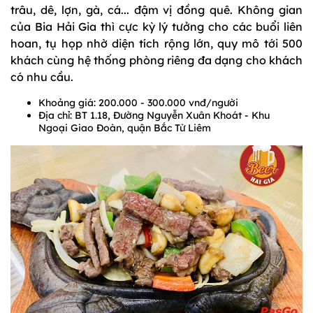
trâu, dê, lợn, gà, cá... đậm vị đồng quê. Không gian
của Bia Hải Gia thì cực kỳ lý tưởng cho các buổi liên
hoan, tụ họp nhờ diện tích rộng lớn, quy mô tới 500
khách cùng hệ thống phòng riêng đa dạng cho khách
có nhu cầu.
Khoảng giá: 200.000 - 300.000 vnđ/người
Địa chỉ: BT 1.18, Đường Nguyễn Xuân Khoát - Khu
Ngoại Giao Đoàn, quận Bắc Từ Liêm