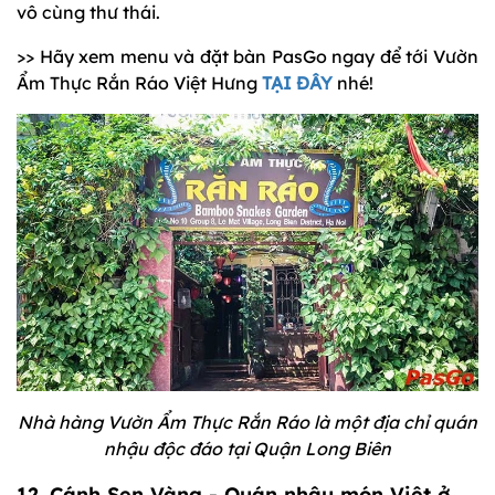
vô cùng thư thái.
>> Hãy xem menu và đặt bàn PasGo ngay để tới Vườn
Ẩm Thực Rắn Ráo Việt Hưng
TẠI ĐÂY
nhé!
Nhà hàng Vườn Ẩm Thực Rắn Ráo là một địa chỉ quán
nhậu độc đáo tại Quận Long Biên
12.
Cánh Sen Vàng
- Quán nhậu món Việt ở