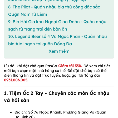
8. The Pilot - Quán nhậu bia thủ công đặc sắc
Quận Nam Từ Liêm
9. Bia Hải Gia khu Ngoại Giao Đoàn - Quán nhậu
sạch từ trang trại đến bàn ăn
10. Legend Beer số 4 Vũ Ngọc Phan - Quán nhậu
bia tươi ngon tại quận Đống Đa
Xem thêm
Ưu đãi khi đặt chỗ qua PasGo
Giảm tới 33%
. Để xem chi tiết
mời bạn chọn một nhà hàng cụ thể. Để đặt chỗ bạn có thể
điền thông tin và đặt trực tuyến, hoặc gọi tới Tổng đài
0931.006.005
.
1.
Tiệm Ốc 2 Tay
- Chuyên các món Ốc nhậu
và hải sản
Địa chỉ: Số 76 Ngọc Khánh, Phường Giảng Võ (Quận
Ba Đình cũ)