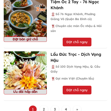
Tiệm Ốc 2 Tay - 76 Ngọc
Khánh
Số 76 Ngọc Khánh, Phường
Giảng Võ (Quận Ba Đình cũ)
Chuyên các món Ốc nhậu & Hải
sản
Đặt bàn giữ chỗ
Đặt chỗ ngay
Lẩu Đức Trọc - Dịch Vọng
Hậu
Số 100 Dịch Vọng Hậu, Q. Cầu
Giấy
Gọi món Việt (Chuyên lẩu)
Đặt chỗ ngay
Ưu đãi hấp dẫn
1
2
3
4
»