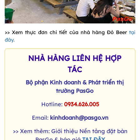
>> Xem thực đơn chi tiết của nhà hàng Đỏ Beer
tại
đây.
NHÀ HÀNG LIÊN HỆ HỢP
TÁC
Bộ phận Kinh doanh & Phát triển thị
trường PasGo
Hotline:
0934.626.005
Email:
kinhdoanh@pasgo.vn
>> Xem thêm: Giới thiệu Nền tảng đặt bàn
PasGo & báo giá
TẠI ĐÂY