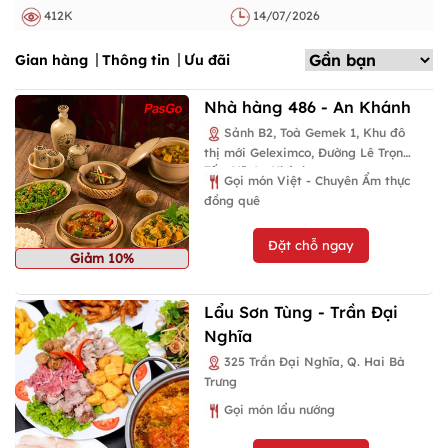
412K
14/07/2026
Gian hàng
Thông tin
Ưu đãi
Nhà hàng 486 - An Khánh
Sảnh B2, Toà Gemek 1, Khu đô
thị mới Geleximco, Đường Lê Trọng
Tấn, Xã An Khánh
Gọi món Việt - Chuyên Ẩm thực
đồng quê
Đặt chỗ ngay
Giảm 10%
Lẩu Sơn Tùng - Trần Đại
Nghĩa
325 Trần Đại Nghĩa, Q. Hai Bà
Trưng
Gọi món lẩu nướng