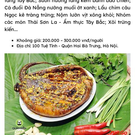
tảng Tây Bắc; Sườn nướng tảng kèm bánh bao chiên;
Cá đuối Đà Nẵng nướng muối ớt xanh; Lẩu chim câu
Ngọc kê tràng trứng; Nộm lườn vịt xông khói; Nhóm
các món Thái Sơn La - Ẩm thực Tây Bắc; Xôi trứng
kiến...
Khoảng giá: 200.000 – 300.000 vnđ/người
Địa chỉ: 100 Tuệ Tĩnh - Quận Hai Bà Trưng, Hà Nội.