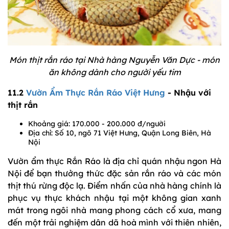
Món thịt rắn ráo tại Nhà hàng Nguyễn Văn Dực - món
ăn không dành cho người yếu tim
11.2
Vườn Ẩm Thực Rắn Ráo Việt Hưng
- Nhậu với
thịt rắn
Khoảng giá: 170.000 - 200.000 đ/người
Địa chỉ: Số 10, ngõ 71 Việt Hưng, Quận Long Biên, Hà
Nội
Vườn ẩm thực Rắn Ráo là địa chỉ quán nhậu ngon Hà
Nội để bạn thưởng thức đặc sản rắn ráo và các món
thịt thú rừng độc lạ. Điểm nhấn của nhà hàng chính là
phục vụ thực khách nhậu tại một không gian xanh
mát trong ngôi nhà mang phong cách cổ xưa, mang
đến một trải nghiệm dân dã hoà mình với thiên nhiên,