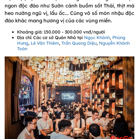
ngon độc đáo như Sườn cánh buồm sốt Thái, thịt má
heo nướng ngũ vị, lẩu ốc... Cùng vô số món nhậu độc
đáo khác mang hương vị của các vùng miền.
Khoảng giá: 150.000 - 300.000 vnđ/người
Địa chỉ: Các cơ sở Quán Nhỏ tại
Ngọc Khánh
,
Phùng
Hưng
,
Lê Văn Thiêm
,
Trần Quang Diệu
,
Nguyễn Khánh
Toàn