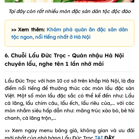
Tại đây còn rất nhiều món đặc sản dân tộc độc đáo
>> Xem thêm:
Khám phá quán ăn đặc sản dân
tộc ngon, nổi tiếng nhất ở Hà Nội
6.
Chuỗi Lẩu Đức Trọc
- Quán nhậu Hà Nội
chuyên lẩu, nghe tên 1 lần nhớ mãi
Lẩu Đức Trọc với hơn 10 cơ sở trên khắp Hà Nội, là địa
điểm nổi tiếng để thưởng thức các món lẩu đặc sản
Việt. Một số món lẩu đặc sắc có thể kể đến như: Lẩu
cá lăng, lẩu chim câu, lẩu ếch, lẩu riêu của,... với các
món nhắm siêu hấp dẫn như: măng trúc xào bò, bê tái
chanh, cá lăng trộn,...
>> Xem ngay menu bảng giá, không gian và ưu đãi
mới nhất của nhà hàng Lẩu Đức Trọc
TẠI
ĐÂY
.