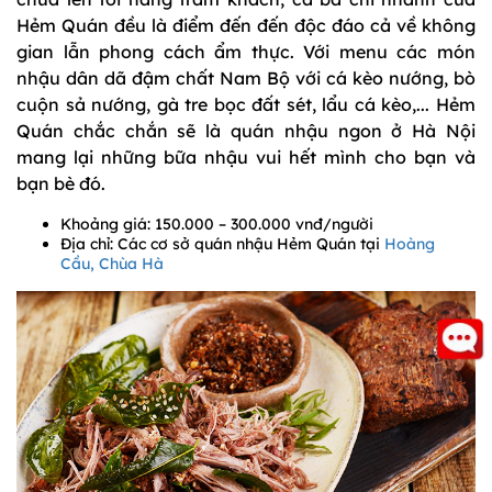
Hẻm Quán đều là điểm đến đến độc đáo cả về không
gian lẫn phong cách ẩm thực. Với menu các món
nhậu dân dã đậm chất Nam Bộ với cá kèo nướng, bò
cuộn sả nướng, gà tre bọc đất sét, lẩu cá kèo,... Hẻm
Quán chắc chắn sẽ là quán nhậu ngon ở Hà Nội
mang lại những bữa nhậu vui hết mình cho bạn và
bạn bè đó.
Khoảng giá: 150.000 – 300.000 vnđ/người
Địa chỉ: Các cơ sở quán nhậu Hẻm Quán tại
Hoàng
Cầu,
Chùa Hà