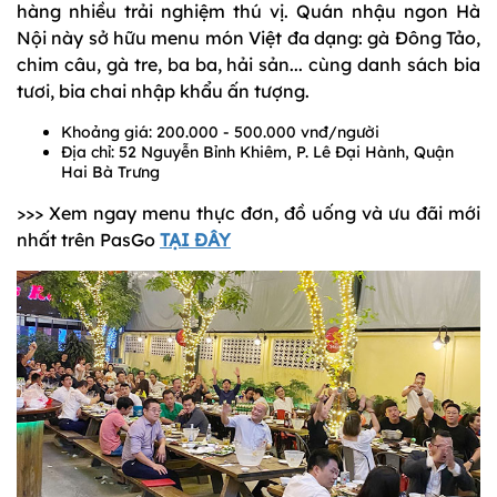
hàng nhiều trải nghiệm thú vị. Quán nhậu ngon Hà
Nội này sở hữu menu món Việt đa dạng: gà Đông Tảo,
chim câu, gà tre, ba ba, hải sản... cùng danh sách bia
tươi, bia chai nhập khẩu ấn tượng.
Khoảng giá: 200.000 - 500.000 vnđ/người
Địa chỉ: 52 Nguyễn Bỉnh Khiêm, P. Lê Đại Hành, Quận
Hai Bà Trưng
>>> Xem ngay menu thực đơn, đồ uống và ưu đãi mới
nhất trên PasGo
TẠI ĐÂY