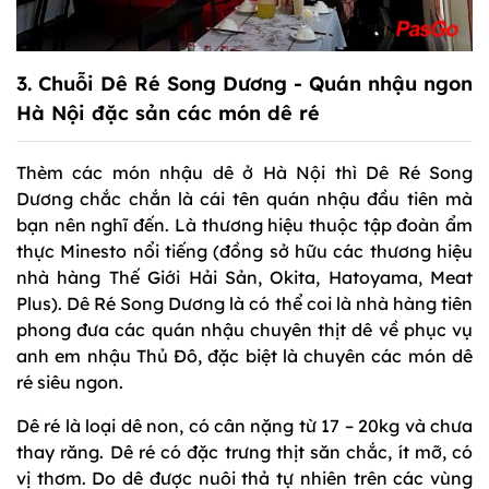
3.
Chuỗi Dê Ré Song Dương
- Quán nhậu ngon
Hà Nội đặc sản các món dê ré
Thèm các món nhậu dê ở Hà Nội thì Dê Ré Song
Dương chắc chắn là cái tên quán nhậu đầu tiên mà
bạn nên nghĩ đến. Là thương hiệu thuộc tập đoàn ẩm
thực Minesto nổi tiếng (đồng sở hữu các thương hiệu
nhà hàng Thế Giới Hải Sản, Okita, Hatoyama, Meat
Plus). Dê Ré Song Dương là có thể coi là nhà hàng tiên
phong đưa các quán nhậu chuyên thịt dê về phục vụ
anh em nhậu Thủ Đô, đặc biệt là chuyên các món dê
ré siêu ngon.
Dê ré là loại dê non, có cân nặng từ 17 – 20kg và chưa
thay răng. Dê ré có đặc trưng thịt săn chắc, ít mỡ, có
vị thơm. Do dê được nuôi thả tự nhiên trên các vùng