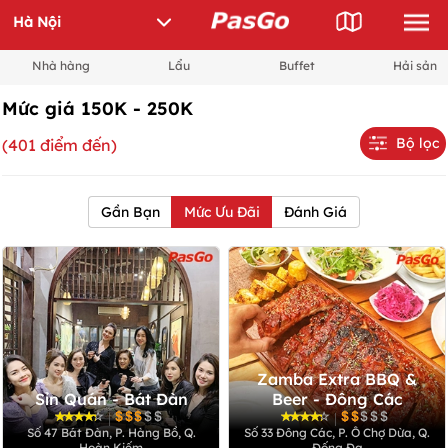
Nhà hàng
Lẩu
Buffet
Hải sản
Mức giá 150K - 250K
Bộ lọc
(401 điểm đến)
Gần Bạn
Mức Ưu Đãi
Đánh Giá
Zamba Extra BBQ &
Sỉn Quán - Bát Đàn
Beer - Đông Các
|
|
Số 47 Bát Đàn, P. Hàng Bồ, Q.
Số 33 Đông Các, P. Ô Chợ Dừa, Q.
Hoàn Kiếm
Đống Đa