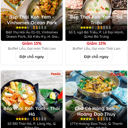
Bếp Thái Koh Yam -
Bếp Thái Koh Yam - Bà
Vinhomes Ocean Park
Triệu
|
|
Biệt thự Hải Âu 01-01, Vinhomes
Số 3, ngõ Bà Triệu, P. Lê Đại Hành,
Ocean Park, Xã Kiêu Kỵ, H. Gia
Q.Hai Bà Trưng
Lâm
Giảm 15%
Giảm 15%
Buffet Lẩu, Gọi món Thái Lan
Buffet Lẩu, Gọi món Thái Lan
Đặt chỗ ngay
Đặt chỗ ngay
Bếp Thái Koh Yam - Thái
Chả Cá Hàng Sơn -
Hà
Hoàng Đạo Thuý
|
|
Số 330 Thái Hà, P. Láng Hạ, Q.
17T4 Hoàng Đạo Thuý, Q. Thanh
Đống Đa
Xuân, Hà Nội