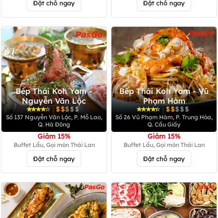
Đặt chỗ ngay
Đặt chỗ ngay
Bếp Thái Koh Yam -
Bếp Thái Koh Yam - Vũ
Nguyễn Văn Lộc
Phạm Hàm
|
|
Số 137 Nguyễn Văn Lộc, P. Mỗ Lao,
Số 26 Vũ Phạm Hàm, P. Trung Hòa,
Q. Hà Đông
Q. Cầu Giấy
Giảm 15%
Giảm 15%
Buffet Lẩu, Gọi món Thái Lan
Buffet Lẩu, Gọi món Thái Lan
Đặt chỗ ngay
Đặt chỗ ngay