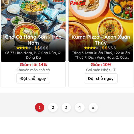
Chả Cá Hàng Sơn - Hào
Kuma Pizza - Aeon Xuân
Nam
Thủy
|
|
Số 77 Hào Nam, P. Ô Chợ Dừa, Q.
Tầng 3 Aeon Xuân Thuỷ, 122 Xuân
Đống Đa
Thuỷ,P. Dịch Vọng Hậu, Q. Cầu
Giấy
Giảm tới 14%
Giảm 10%
Chuyên món chả cá
Gọi món Nhật - Ý
Đặt chỗ ngay
Đặt chỗ ngay
1
2
3
4
»