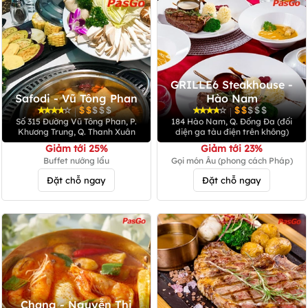
GRILLE6 Steakhouse -
Safodi - Vũ Tông Phan
Hào Nam
|
|
Số 315 Đường Vũ Tông Phan, P.
184 Hào Nam, Q. Đống Đa (đối
Khương Trung, Q. Thanh Xuân
diện ga tàu điện trên không)
Giảm tới 25%
Giảm tới 23%
Buffet nướng lẩu
Gọi món Âu (phong cách Pháp)
Đặt chỗ ngay
Đặt chỗ ngay
Chang - Nguyễn Thị