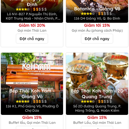
Định
Botanica - Giảng Võ
|
|
Lô NV-B27 P.Nguyễn Thị Định,
KĐT Trung Hoà - Nhân Chính, P.
116 D4 Giảng Võ, Q. Ba Đình
Nhân Chính, Q. Cầu Giấy
Giảm tới 20%
Giảm tới 15%
Gọi món Thái Lan
Gọi món Âu (phong cách Pháp)
Đặt chỗ ngay
Đặt chỗ ngay
Bếp Thái Koh Yam -
Bếp Thái Koh Yam - 2D
Giảng Võ
Quang Trung
|
|
116 K1, Phố Giảng Võ, Phường Ô
Số 2D đường Quang Trung, P.
Chợ Dừa
Hàng Trống, Q. Hoàn Kiếm
Giảm 15%
Giảm 15%
Buffet lẩu, Gọi món Thái Lan
Buffet Lẩu, Gọi món Thái Lan