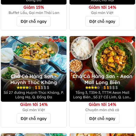
Giảm 15%
Giảm tới 14%
Buffet Lẩu, Gọi món Thái Lan
Gọi món Việt
Đặt chỗ ngay
Đặt chỗ ngay
Chả Cá Hàng Sơn -
Chả Cá Hàng Sơn - Aeon
Huỳnh Thúc Kháng
Mall Long Biên
|
|
Số 27 đường Huỳnh Thúc Kháng, P.
Tầng 3, T334-3, TTTM Aeon Mall
Láng Hạ, Q. Đống Đa
Long Biên , Số 27 Cổ Linh, Q. Long
Biên
Giảm tới 14%
Giảm tới 14%
Gọi món Việt
Chuyên món chả cá
Đặt chỗ ngay
Đặt chỗ ngay