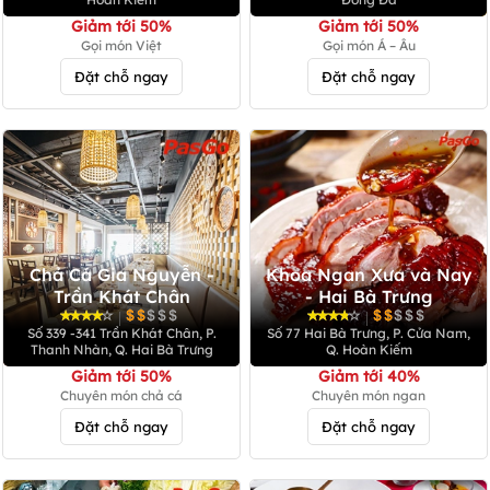
Giảm tới 50%
Giảm tới 50%
Gọi món Việt
Gọi món Á – Âu
Đặt chỗ ngay
Đặt chỗ ngay
Chả Cá Gia Nguyễn -
Khoa Ngan Xưa và Nay
Trần Khát Chân
- Hai Bà Trưng
|
|
Số 339 -341 Trần Khát Chân, P.
Số 77 Hai Bà Trưng, P. Cửa Nam,
Thanh Nhàn, Q. Hai Bà Trưng
Q. Hoàn Kiếm
Giảm tới 50%
Giảm tới 40%
Chuyên món chả cá
Chuyên món ngan
Đặt chỗ ngay
Đặt chỗ ngay