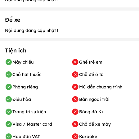
Để xe
Nội dung đang cập nhật !
Tiện ích
Máy chiếu
Ghế trẻ em
Chỗ hút thuốc
Chỗ để ô tô
Phòng riêng
MC dẫn chương trình
Điều hòa
Bàn ngoài trời
Trang trí sự kiện
Bóng đá K+
Visa / Master card
Chỗ để xe máy
Hóa đơn VAT
Karaoke