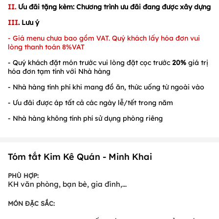
II.
Ưu đãi tặng kèm:
Chương trình ưu đãi đang được xây dựng
III
. Lưu ý
-
Giá menu chưa bao gồm VAT. Quý khách lấy hóa đơn vui
lòng thanh toán 8%VAT
- Quý khách đặt món trước vui lòng đặt cọc trước
20%
giá trị
hóa đơn tạm tính với Nhà hàng
- Nhà hàng tính phí khi mang đồ ăn, thức uống từ ngoài vào
- Ưu đãi được áp tất cả các ngày lễ/tết trong năm
- Nhà hàng không tính phí sử dụng phòng riêng
Tóm tắt Kim Kê Quán - Minh Khai
PHÙ HỢP:
KH văn phòng, bạn bè, gia đình,...
MÓN ĐẶC SẮC: