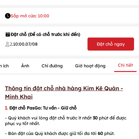
Sắp mở cửa: 10:00
Đặt chỗ (Để có chỗ trước khi đến)
.
10:00
.
07/08
Đặt chỗ ngay
2
Chi tiết
n ích
Ảnh
Chỉ đường
Giờ hoạt động
1
/
1
Thông tin đặt chỗ nhà hàng Kim Kê Quán -
/
1
Minh Khai
I.
Đặt chỗ PasGo
: Tư vấn - Giữ chỗ
- Quý khách vui lòng đặt chỗ trước ít nhất
30
phút để được
phục vụ tốt nhất.
- Bàn đặt của Quý khách được giữ tối đa tới
60
phút.