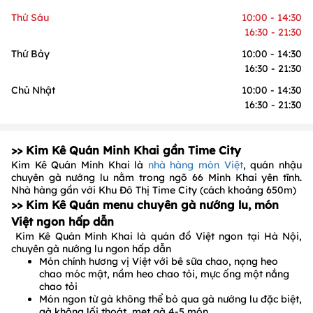
Thứ Sáu
10:00 - 14:30
16:30 - 21:30
Thứ Bảy
10:00 - 14:30
16:30 - 21:30
Chủ Nhật
10:00 - 14:30
16:30 - 21:30
>> Kim Kê Quán Minh Khai gần Time City
Kim Kê Quán Minh Khai là
nhà hàng món Việt
, quán nhậu
chuyên gà nướng lu nằm trong ngõ 66 Minh Khai yên tĩnh.
Nhà hàng gần với Khu Đô Thị Time City (cách khoảng 650m)
>> Kim Kê Quán menu chuyên gà nướng lu, món
Việt ngon hấp dẫn
Kim Kê Quán Minh Khai là quán đồ Việt ngon tại Hà Nội,
chuyên gà nướng lu ngon hấp dẫn
Món chính hương vị Việt với bê sữa chao, nọng heo
chao móc mật, nầm heo chao tỏi, mực ống một nắng
chao tỏi
Món ngon từ gà không thể bỏ qua gà nướng lu đặc biệt,
gà không lối thoát, mẹt gà 4-5 món