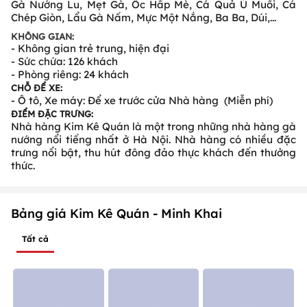
Gà Nướng Lu, Mẹt Gà, Ốc Hấp Mè, Cá Quả Ủ Muối, Cá
Chép Giòn, Lẩu Gà Nấm, Mực Một Nắng, Ba Ba, Dúi,...
KHÔNG GIAN:
- Không gian trẻ trung, hiện đại
- Sức chứa: 126 khách
- Phòng riêng: 24 khách
CHỖ ĐỂ XE:
- Ô tô, Xe máy: Để xe trước cửa Nhà hàng (Miễn phí)
ĐIỂM ĐẶC TRƯNG:
Nhà hàng Kim Kê Quán là một trong những nhà hàng gà
nướng nổi tiếng nhất ở Hà Nội. Nhà hàng có nhiều đặc
trưng nổi bật, thu hút đông đảo thực khách đến thưởng
thức.
Bảng giá Kim Kê Quán - Minh Khai
Tất cả