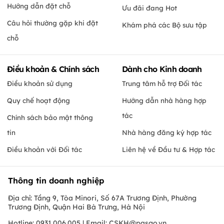
Hướng dẫn đặt chỗ
Ưu đãi đang Hot
Câu hỏi thường gặp khi đặt
Khám phá các Bộ sưu tập
chỗ
Điều khoản & Chính sách
Dành cho Kinh doanh
Điều khoản sử dụng
Trung tâm hỗ trợ Đối tác
Quy chế hoạt động
Hướng dẫn nhà hàng hợp
tác
Chính sách bảo mật thông
tin
Nhà hàng đăng ký hợp tác
Điều khoản với Đối tác
Liên hệ về Đầu tư & Hợp tác
Thông tin doanh nghiệp
Địa chỉ: Tầng 9, Tòa Minori, Số 67A Trương Định, Phường
Trương Định, Quận Hai Bà Trưng, Hà Nội
Hotline: 0931.006.005 | Email:
CSKH@pasgo.vn