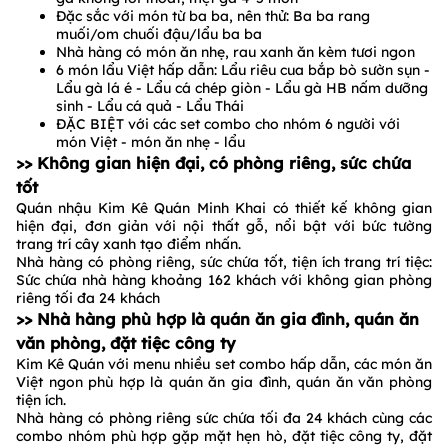
Đặc sắc với món từ ba ba, nên thử: Ba ba rang
muối/om chuối đậu/lẩu ba ba
Nhà hàng có món ăn nhẹ, rau xanh ăn kèm tươi ngon
6 món lẩu Việt hấp dẫn: Lẩu riêu cua bắp bò sườn sụn -
Lẩu gà lá é - Lẩu cá chép giòn - Lẩu gà HB nấm dưỡng
sinh - Lẩu cá quả - Lẩu Thái
ĐẶC BIỆT với các set combo cho nhóm 6 người với
món Việt - món ăn nhẹ - lẩu
>> Không gian hiện đại, có phòng riêng, sức chứa
tốt
Quán nhậu Kim Kê Quán Minh Khai có thiết kế không gian
hiện đại, đơn giản với nội thất gỗ, nổi bật với bức tường
trang trí cây xanh tạo điểm nhấn.
Nhà hàng có phòng riêng, sức chứa tốt, tiện ích trang trí tiệc:
Sức chứa nhà hàng khoảng 162 khách với không gian phòng
riêng tối đa 24 khách
>> Nhà hàng phù hợp là quán ăn gia đình, quán ăn
văn phòng, đặt tiệc công ty
Kim Kê Quán với menu nhiều set combo hấp dẫn, các món ăn
Việt ngon phù hợp là quán ăn gia đình, quán ăn văn phòng
tiện ích.
Nhà hàng có phòng riêng sức chứa tối đa 24 khách cùng các
combo nhóm phù hợp gặp mặt hẹn hò, đặt tiệc công ty, đặt