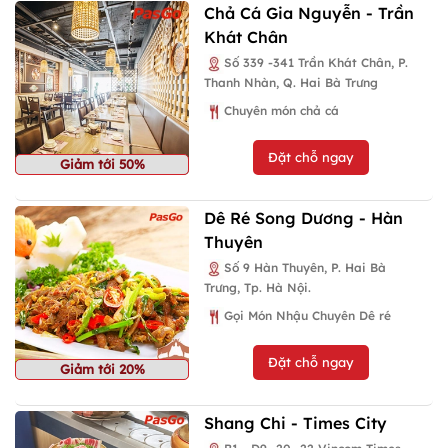
Chả Cá Gia Nguyễn - Trần
Khát Chân
Số 339 -341 Trần Khát Chân, P.
Thanh Nhàn, Q. Hai Bà Trưng
Chuyên món chả cá
Đặt chỗ ngay
Giảm tới 50%
Dê Ré Song Dương - Hàn
Thuyên
Số 9 Hàn Thuyên, P. Hai Bà
Trưng, Tp. Hà Nội.
Gọi Món Nhậu Chuyên Dê ré
Đặt chỗ ngay
Giảm tới 20%
Shang Chi - Times City