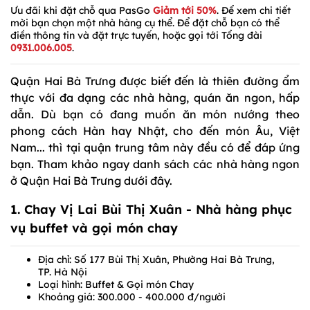
Ưu đãi khi đặt chỗ qua PasGo
Giảm tới 50%
. Để xem chi tiết
mời bạn chọn một nhà hàng cụ thể. Để đặt chỗ bạn có thể
điền thông tin và đặt trực tuyến, hoặc gọi tới Tổng đài
0931.006.005
.
Quận Hai Bà Trưng được biết đến là thiên đường ẩm
thực với đa dạng các nhà hàng, quán ăn ngon, hấp
dẫn. Dù bạn có đang muốn ăn món nướng theo
phong cách Hàn hay Nhật, cho đến món Âu, Việt
Nam... thì tại quận trung tâm này đều có để đáp ứng
bạn. Tham khảo ngay danh sách các nhà hàng ngon
ở Quận Hai Bà Trưng dưới đây.
1.
Chay Vị Lai Bùi Thị Xuân
- Nhà hàng phục
vụ buffet và gọi món chay
Địa chỉ: Số 177 Bùi Thị Xuân, Phường Hai Bà Trưng,
TP. Hà Nội
Loại hình: Buffet & Gọi món Chay
Khoảng giá: 300.000 - 400.000 đ/người