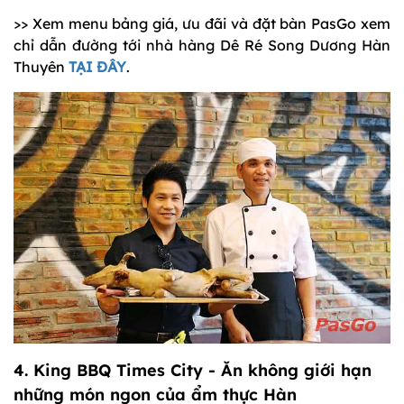
>> Xem menu bảng giá, ưu đãi và đặt bàn PasGo xem
chỉ dẫn đường tới nhà hàng Dê Ré Song Dương Hàn
Thuyên
TẠI ĐÂY
.
4.
King BBQ Times City
- Ăn không giới hạn
những món ngon của ẩm thực Hàn