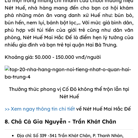
Là một trong những chi nhánh của chuỗi thương hiệu
Nét Huế, nhà hàng mang đến cho bạn cơ hội khám
phá những món ăn vang danh xứ Huế như: bún bò,
bún hến, nem lụi, bánh bột lọc,… Với mức giá bình dân,
phù hợp với túi tiền của giới trẻ cũng như dân văn
phòng, Nét Huế Mai Hắc Đế là điểm hẹn lý tưởng của
nhiều gia đình và bạn trẻ tại quận Hai Bà Trưng.
Khoảng giá: 50.000 - 150.000 vnđ/người
Thưởng thức phong vị Cố Đô không thể trộn lẫn tại
Nét Huế
>> Xem ngay thông tin chi tiết
về Nét Huế Mai Hắc Đế
8.
Chả Cá Gia Nguyễn - Trần Khát Chân
Địa chỉ: Số 339 -341 Trần Khát Chân, P. Thanh Nhàn,