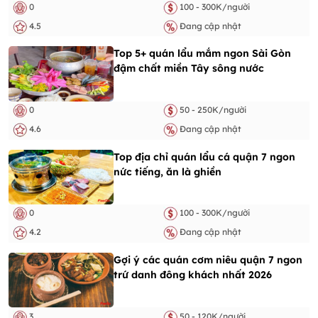
0
100 - 300K/người
4.5
Đang cập nhật
Top 5+ quán lẩu mắm ngon Sài Gòn
đậm chất miền Tây sông nước
0
50 - 250K/người
4.6
Đang cập nhật
Top địa chỉ quán lẩu cá quận 7 ngon
nức tiếng, ăn là ghiền
0
100 - 300K/người
4.2
Đang cập nhật
Gợi ý các quán cơm niêu quận 7 ngon
trứ danh đông khách nhất 2026
3
50 - 120K/người