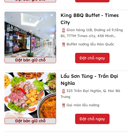
King BBQ Buffet - Times
City
Gian hàng 11B, Đường số 9,tầng
B1, TTTM Times city, 458 Minh
Khai,Q. Hai Bà Trưng
Buffet nướng lẩu Hàn Quốc
Đặt chỗ ngay
Đặt bàn giữ chỗ
Lẩu Sơn Tùng - Trần Đại
Nghĩa
325 Trần Đại Nghĩa, Q. Hai Bà
Trưng
Gọi món lẩu nướng
Đặt chỗ ngay
Đặt bàn giữ chỗ