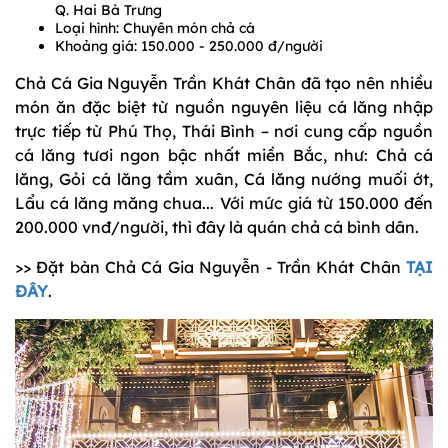
Q. Hai Bà Trưng
Loại hình: Chuyên món chả cá
Khoảng giá: 150.000 - 250.000 đ/người
Chả Cá Gia Nguyễn Trần Khát Chân đã tạo nên nhiều
món ăn đặc biệt từ nguồn nguyên liệu cá lăng nhập
trực tiếp từ Phú Thọ, Thái Bình – nơi cung cấp nguồn
cá lăng tươi ngon bậc nhất miền Bắc, như: Chả cá
lăng, Gỏi cá lăng tầm xuân, Cá lăng nướng muối ớt,
Lẩu cá lăng măng chua... Với mức giá từ 150.000 đến
200.000 vnđ/người, thì đây là quán chả cá bình dân.
>> Đặt bàn Chả Cá Gia Nguyễn - Trần Khát Chân
TẠI
ĐÂY
.