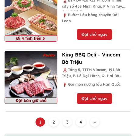
B1 - Đ9 -20 -22 Vincom Times
city số 458 Minh Khai, P Vĩnh Tuy,
Q Hai Bà Trưng
Buffet Lẩu băng chuyền Đài
Loan
Đặt chỗ ngay
Đi 4 tính tiền 3
King BBQ Deli – Vincom
Bà Triệu
Tầng 5, TTTM Vincom, 191 Bà
Triệu, P. Lê Đại Hành, Q. Hai Bà
Trưng
Gọi món nướng lẩu Hàn Quốc
Đặt chỗ ngay
Đặt bàn giữ chỗ
1
2
3
4
»