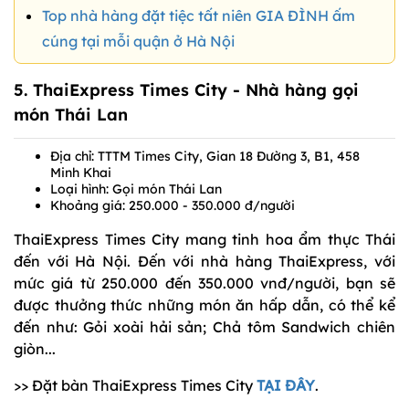
Top nhà hàng đặt tiệc tất niên GIA ĐÌNH ấm
cúng tại mỗi quận ở Hà Nội
5.
ThaiExpress Times City
- Nhà hàng gọi
món Thái Lan
Địa chỉ: TTTM Times City, Gian 18 Đường 3, B1, 458
Minh Khai
Loại hình: Gọi món Thái Lan
Khoảng giá: 250.000 - 350.000 đ/người
ThaiExpress Times City mang tinh hoa ẩm thực Thái
đến với Hà Nội. Đến với nhà hàng ThaiExpress, với
mức giá từ 250.000 đến 350.000 vnđ/người, bạn sẽ
được thưởng thức những món ăn hấp dẫn, có thể kể
đến như: Gỏi xoài hải sản; Chả tôm Sandwich chiên
giòn...
>> Đặt bàn ThaiExpress Times City
TẠI ĐÂY
.