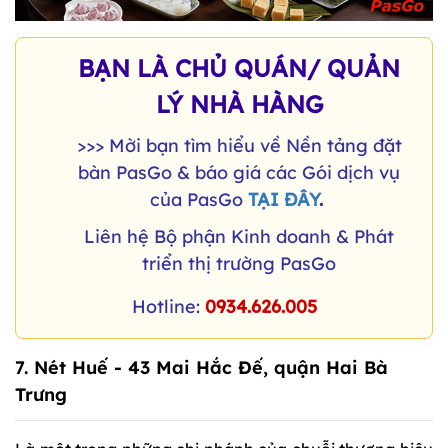
BẠN LÀ CHỦ QUÁN/ QUẢN
LÝ NHÀ HÀNG
>>> Mời bạn tìm hiểu về Nền tảng đặt
bàn PasGo & báo giá các Gói dịch vụ
của PasGo
TẠI ĐÂY
.
Liên hệ Bộ phận Kinh doanh & Phát
triển thị trường PasGo
Hotline:
0934.626.005
7. Nét Huế - 43 Mai Hắc Đế, quận Hai Bà
Trưng