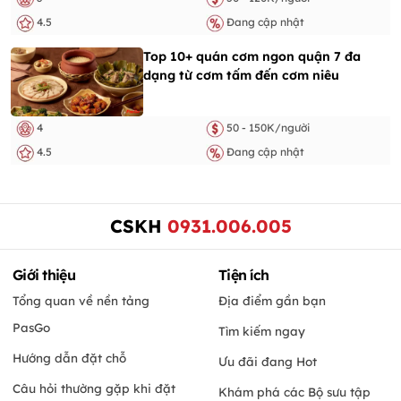
4.5
Đang cập nhật
Top 10+ quán cơm ngon quận 7 đa
dạng từ cơm tấm đến cơm niêu
4
50 - 150K/người
4.5
Đang cập nhật
CSKH
0931.006.005
Giới thiệu
Tiện ích
Tổng quan về nền tảng
Địa điểm gần bạn
PasGo
Tìm kiếm ngay
Hướng dẫn đặt chỗ
Ưu đãi đang Hot
Câu hỏi thường gặp khi đặt
Khám phá các Bộ sưu tập