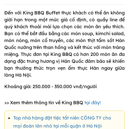
Đến với King BBQ Buffet thực khách có thể ăn không
giới hạn trong một mức giá cố định, có quầy line để
quý khách thoải mái lựa chọn các món ăn yêu thích.
Bạn có thể bắt đầu bằng các món soup, kimchi salad,
món nóng, món cổ truyền, các món thịt tẩm sốt Hàn
Quốc nướng trên than hồng và kết thúc với món tráng
miệng. Thực đơn tại King BBQ có hơn 200 món ăn đa
dạng đặc trưng hương vị Hàn Quốc đảm bảo sẽ khiến
bạn thưởng thức trọn vẹn ẩm thực Hàn ngay giữa
lòng Hà Nội.
Khoảng giá: 250.000 - 350.000 vnđ/người
>> Xem thêm thông tin về King BBQ
tại đây!
Top nhà hàng đặt tiệc tất niên CÔNG TY cho
mọi đoàn lớn nhỏ tại mỗi quận ở Hà Nội