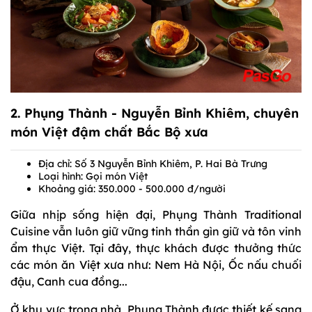
2.
Phụng Thành - Nguyễn Bỉnh Khiêm
, chuyên
món Việt đậm chất Bắc Bộ xưa
Địa chỉ: Số 3 Nguyễn Bỉnh Khiêm, P. Hai Bà Trưng
Loại hình: Gọi món Việt
Khoảng giá: 350.000 - 500.000 đ/người
Giữa nhịp sống hiện đại, Phụng Thành Traditional
Cuisine vẫn luôn giữ vững tinh thần gìn giữ và tôn vinh
ẩm thực Việt. Tại đây, thực khách được thưởng thức
các món ăn Việt xưa như: Nem Hà Nội, Ốc nấu chuối
đậu, Canh cua đồng...
Ở khu vực trong nhà, Phụng Thành được thiết kế sang