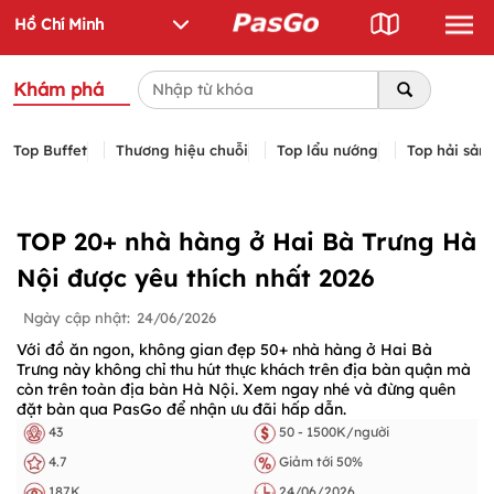
Khám phá
Top Buffet
Thương hiệu chuỗi
Top lẩu nướng
Top hải sản
TOP 20+ nhà hàng ở Hai Bà Trưng Hà
Nội được yêu thích nhất 2026
Ngày cập nhật:
24/06/2026
Với đồ ăn ngon, không gian đẹp 50+ nhà hàng ở Hai Bà
Trưng này không chỉ thu hút thực khách trên địa bàn quận mà
còn trên toàn địa bàn Hà Nội. Xem ngay nhé và đừng quên
đặt bàn qua PasGo để nhận ưu đãi hấp dẫn.
43
50 - 1500K/người
4.7
Giảm tới 50%
187K
24/06/2026