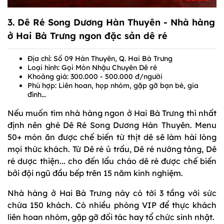
3.
Dê Ré Song Dương Hàn Thuyên
- Nhà hàng
ở Hai Bà Trưng ngon đặc sản dê ré
Địa chỉ: Số 09 Hàn Thuyên, Q. Hai Bà Trưng
Loại hình: Gọi Món Nhậu Chuyên Dê ré
Khoảng giá: 300.000 - 500.000 đ/người
Phù hợp: Liên hoan, họp nhóm, gặp gỡ bạn bè, gia
đình...
Nếu muốn tìm nhà hàng ngon ở Hai Bà Trưng thì nhất
định nên ghé Dê Ré Song Dương Hàn Thuyên. Menu
50+ món ăn được chế biến từ thịt dê sẽ làm hài lòng
mọi thức khách. Từ Dê ré ủ trấu, Dê ré nướng tảng, Dê
ré dược thiện... cho đến lẩu cháo dê ré được chế biến
bởi đội ngũ đầu bếp trên 15 năm kinh nghiệm.
Nhà hàng ở Hai Bà Trưng này có tới 3 tầng với sức
chứa 150 khách. Có nhiều phòng VIP để thực khách
liên hoan nhóm, gặp gỡ đối tác hay tổ chức sinh nhật.