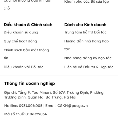
Câu hỏi thường gặp khi đặt
Khám phá các Bộ sưu tập
chỗ
Điều khoản & Chính sách
Dành cho Kinh doanh
Điều khoản sử dụng
Trung tâm hỗ trợ Đối tác
Quy chế hoạt động
Hướng dẫn nhà hàng hợp
tác
Chính sách bảo mật thông
tin
Nhà hàng đăng ký hợp tác
Điều khoản với Đối tác
Liên hệ về Đầu tư & Hợp tác
Thông tin doanh nghiệp
Địa chỉ: Tầng 9, Tòa Minori, Số 67A Trương Định, Phường
Trương Định, Quận Hai Bà Trưng, Hà Nội
Hotline: 0931.006.005 | Email:
CSKH@pasgo.vn
Mã số thuế: 0106329034