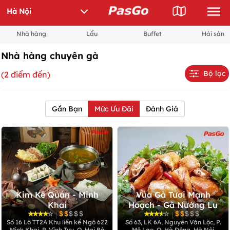
Nhà hàng
Lẩu
Buffet
Hải sản
Nhà hàng chuyên gà
Bộ lọc
(2 điểm đến)
Gần Bạn
Mức Ưu Đãi
Đánh Giá
Kim Kê Quán - Minh
Vua Gà Tươi Mạnh
Khai
Hoạch - Gà Nướng Lu
|
|
Số 16 Lô TT2A Khu liền kề Ngõ 622
Số 63, LK 6A, Nguyễn Văn Lộc, P.
Minh Khai, P. Vĩnh Tuy, Q. Hai Bà
Mộ Lao, Q. Hà Đông, Hà Nội