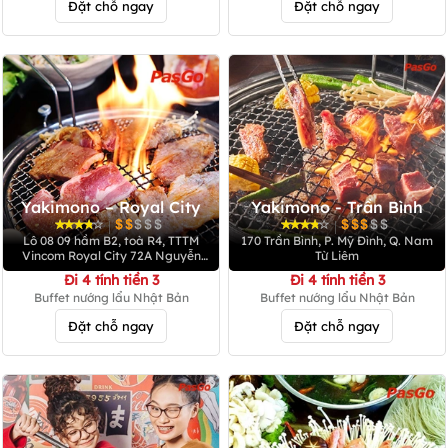
Đặt chỗ ngay
Đặt chỗ ngay
Yakimono – Royal City
Yakimono - Trần Bình
|
|
Lô 08 09 hầm B2, toà R4, TTTM
170 Trần Bình, P. Mỹ Đình, Q. Nam
Vincom Royal City 72A Nguyễn
Từ Liêm
Trãi, Thanh Xuân, Hà Nội
Đi 4 tính tiền 3
Đi 4 tính tiền 3
Buffet nướng lẩu Nhật Bản
Buffet nướng lẩu Nhật Bản
Đặt chỗ ngay
Đặt chỗ ngay