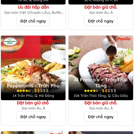
Ưu đãi hấp dẫn
Đặt bàn giữ chỗ.
Gọi món Việt (Chuyên Lẩu), Buffet
Gọi món Âu, Á
Nướng Việt
Đặt chỗ ngay
Đặt chỗ ngay
Al Fresco’s – Trần Thái
Pepperonis - Trần Phú
Tông
|
|
14 Trần Phú, Q. Hà Đông
106 Trần Thái Tông, Q. Cầu Giấy
Đặt bàn giữ chỗ
Đặt bàn giữ chỗ.
Gọi món Âu, Á
Gọi món Âu, Á
Đặt chỗ ngay
Đặt chỗ ngay