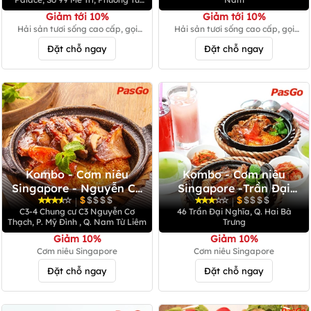
Liêm
Giảm tới 10%
Giảm tới 10%
Hải sản tươi sống cao cấp, gọi
Hải sản tươi sống cao cấp, gọi
món
món
Đặt chỗ ngay
Đặt chỗ ngay
Kombo - Cơm niêu
Kombo - Cơm niêu
Singapore - Nguyễn Cơ
Singapore -Trần Đại
Thạch
Nghĩa
|
|
C3-4 Chung cư C3 Nguyễn Cơ
46 Trần Đại Nghĩa, Q. Hai Bà
Thạch, P. Mỹ Đình , Q. Nam Từ Liêm
Trưng
Giảm 10%
Giảm 10%
Cơm niêu Singapore
Cơm niêu Singapore
Đặt chỗ ngay
Đặt chỗ ngay