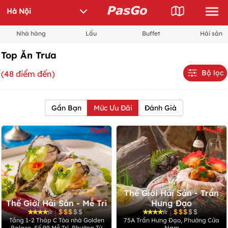
Nhà hàng
Lẩu
Buffet
Hải sản
Top Ăn Trưa
Bộ lọc
(48 điểm đến)
Gần Bạn
Mức Ưu Đãi
Đánh Giá
Thế Giới Hải Sản - Trần
Thế Giới Hải Sản - Mễ Trì
Hưng Đạo
|
|
Tầng 1-2 Tháp C Tòa nhà Golden
75A Trần Hưng Đạo, Phường Cửa
Palace, Số 99 Mễ Trì, Phường Từ
Nam