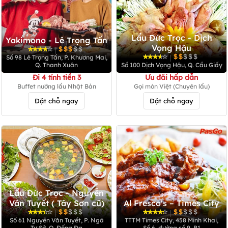
Lẩu Đức Trọc - Dịch
Yakimono - Lê Trọng Tấn
Vọng Hậu
|
|
Số 98 Lê Trọng Tấn, P. Khương Mai,
Q. Thanh Xuân
Số 100 Dịch Vọng Hậu, Q. Cầu Giấy
Đi 4 tính tiền 3
Ưu đãi hấp dẫn
Buffet nướng lẩu Nhật Bản
Gọi món Việt (Chuyên lẩu)
Đặt chỗ ngay
Đặt chỗ ngay
Lẩu Đức Trọc - Nguyễn
Văn Tuyết ( Tây Sơn cũ)
Al Fresco's – Times City
|
|
Số 61 Nguyễn Văn Tuyết, P. Ngã
TTTM Times City, 458 Minh Khai,
Tư Sở, Q. Đống Đa
Số 6, đường số 9, B1