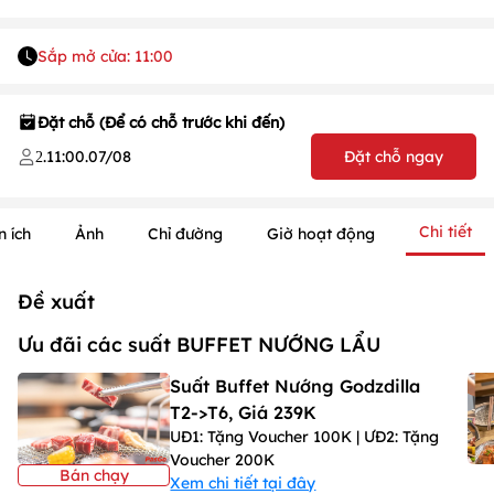
Sắp mở cửa: 11:00
Đặt chỗ (Để có chỗ trước khi đến)
.
11:00
.
07/08
Đặt chỗ ngay
2
Chi tiết
n ích
Ảnh
Chỉ đường
Giờ hoạt động
Đề xuất
Ưu đãi các suất BUFFET NƯỚNG LẨU
Suất Buffet Nướng Godzdilla
T2->T6, Giá 239K
UĐ1: Tặng Voucher 100K | ƯĐ2: Tặng
Voucher 200K
Bán chạy
Xem chi tiết tại đây
1
/
1
/
1