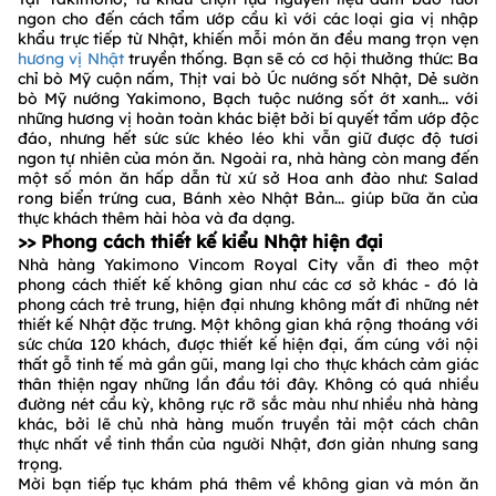
ngon cho đến cách tẩm ướp cầu kì với các loại gia vị nhập
khẩu trực tiếp từ Nhật, khiến mỗi món ăn đều mang trọn vẹn
hương vị Nhật
truyền thống. Bạn sẽ có cơ hội thưởng thức: Ba
chỉ bò Mỹ cuộn nấm, Thịt vai bò Úc nướng sốt Nhật, Dẻ sườn
bò Mỹ nướng Yakimono, Bạch tuộc nướng sốt ớt xanh... với
những hương vị hoàn toàn khác biệt bởi bí quyết tẩm ướp độc
đáo, nhưng hết sức sức khéo léo khi vẫn giữ được độ tươi
ngon tự nhiên của món ăn. Ngoài ra, nhà hàng còn mang đến
một số món ăn hấp dẫn từ xứ sở Hoa anh đào như: Salad
rong biển trứng cua, Bánh xèo Nhật Bản... giúp bữa ăn của
thực khách thêm hài hòa và đa dạng.
>> Phong cách thiết kế kiểu Nhật hiện đại
Nhà hàng Yakimono Vincom Royal City vẫn đi theo một
phong cách thiết kế không gian như các cơ sở khác - đó là
phong cách trẻ trung, hiện đại nhưng không mất đi những nét
thiết kế Nhật đặc trưng. Một không gian khá rộng thoáng với
sức chứa 120 khách, được thiết kế hiện đại, ấm cúng với nội
thất gỗ tinh tế mà gần gũi, mang lại cho thực khách cảm giác
thân thiện ngay những lần đầu tới đây. Không có quá nhiều
đường nét cầu kỳ, không rực rỡ sắc màu như nhiều nhà hàng
khác, bởi lẽ chủ nhà hàng muốn truyền tải một cách chân
thực nhất về tinh thần của người Nhật, đơn giản nhưng sang
trọng.
Mời bạn tiếp tục khám phá thêm về không gian và món ăn