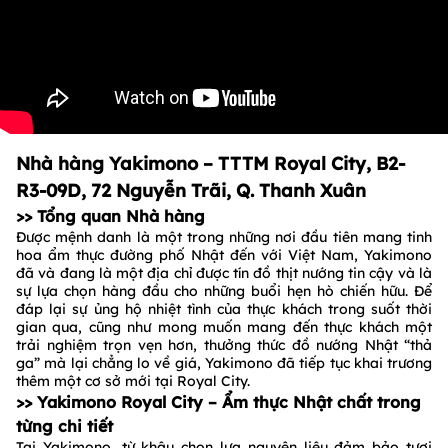
Nhà hàng Yakimono – TTTM Royal City, B2-
R3-09D, 72 Nguyễn Trãi, Q. Thanh Xuân
>> Tổng quan Nhà hàng
Được mệnh danh là một trong những nơi đầu tiên mang tinh
hoa ẩm thực đường phố Nhật đến với Việt Nam, Yakimono
đã và đang là một địa chỉ được tín đồ thịt nướng tin cậy và là
sự lựa chọn hàng đầu cho những buổi hẹn hò chiến hữu. Để
đáp lại sự ủng hộ nhiệt tình của thực khách trong suốt thời
gian qua, cũng như mong muốn mang đến thực khách một
trải nghiệm trọn vẹn hơn, thưởng thức đồ nướng Nhật “thả
ga” mà lại chẳng lo về giá, Yakimono đã tiếp tục khai trương
thêm một cơ sở mới tại Royal City.
>> Yakimono Royal City – Ẩm thực Nhật chất trong
từng chi tiết
Tại Yakimono, từ khâu chọn lựa nguyên liệu đảm bảo tươi