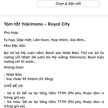
Chọn & Đặt chỗ
Tóm tắt Yakimono – Royal City
Phù Hợp:
Tụ họp, Gặp mặt, Liên hoan, Họp nhóm, Gia đình…
Món Đặc Sắc:
Ba chỉ bò Mỹ cuộn nấm; Bánh xèo Nhật Bản; Thịt vai bò Úc
nướng sốt Nhật; Dẻ sườn bò Mỹ nướng Yakimono; Bạch tuộc
nướng sốt ớt xanh...
Không Gian:
- Nhật Bản.
- Sức chứa: 90 Khách (01 tầng)
CHỖ ĐỂ XE:
- Xe ô tô: Để xe tại tầng hầm TTTM (Phí phụ thuộc đơn vị
trông giữ xe)
- Xe máy: Để xe tại tầng hầm TTTM (Phí phụ thuộc đơn vị
trông giữ xe)