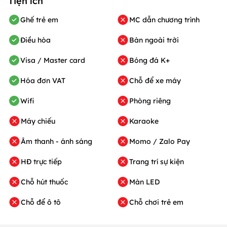
Tiện ích
Ghế trẻ em
MC dẫn chương trình
Điều hòa
Bàn ngoài trời
Visa / Master card
Bóng đá K+
Hóa đơn VAT
Chỗ để xe máy
Wifi
Phòng riêng
Máy chiếu
Karaoke
Âm thanh - ánh sáng
Momo / Zalo Pay
HĐ trực tiếp
Trang trí sự kiện
Chỗ hút thuốc
Màn LED
Chỗ để ô tô
Chỗ chơi trẻ em