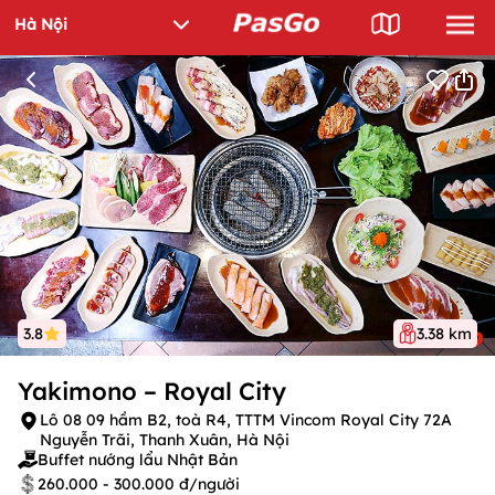
3.8
3.38 km
Yakimono – Royal City
Lô 08 09 hầm B2, toà R4, TTTM Vincom Royal City 72A
Nguyễn Trãi, Thanh Xuân, Hà Nội
Buffet nướng lẩu Nhật Bản
260.000 - 300.000 đ/người