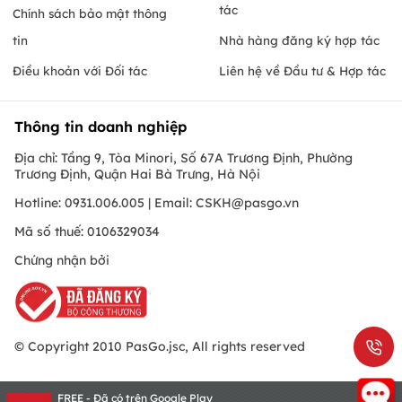
tác
Chính sách bảo mật thông
tin
Nhà hàng đăng ký hợp tác
Điều khoản với Đối tác
Liên hệ về Đầu tư & Hợp tác
Thông tin doanh nghiệp
Địa chỉ: Tầng 9, Tòa Minori, Số 67A Trương Định, Phường
Trương Định, Quận Hai Bà Trưng, Hà Nội
Hotline: 0931.006.005 | Email:
CSKH@pasgo.vn
Mã số thuế: 0106329034
Chứng nhận bởi
© Copyright 2010 PasGo.jsc, All rights reserved
FREE - Đã có trên Google Play