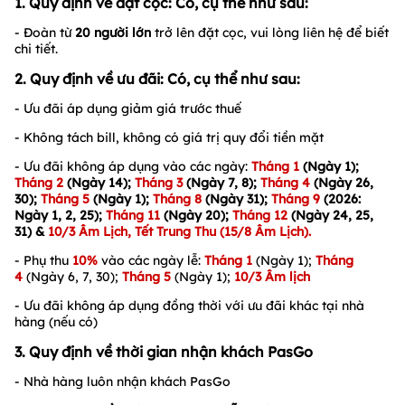
1. Quy định về đặt cọc: Có, cụ thể như sau:
- Đoàn từ
20
người lớn
trở lên đặt cọc, vui lòng liên hệ để biết
chi tiết.
2. Quy định về ưu đãi: Có, cụ thể như sau:
- Ưu đãi áp dụng giảm giá trước thuế
- Không tách bill, không có giá trị quy đổi tiền mặt
- Ưu đãi không áp dụng vào các ngày:
Tháng 1
(Ngày 1);
Tháng 2
(
Ngày 14
);
Tháng 3
(Ngày 7, 8);
Tháng 4
(Ngày 26,
30);
Tháng 5
(Ngày 1);
Tháng 8
(Ngày 31);
Tháng 9
(2026:
Ngày 1, 2, 25);
Tháng 11
(Ngày 20);
Tháng 12
(Ngày 24, 25,
31)
&
10/3 Âm Lịch
, Tết Trung Thu (15/8 Âm Lịch).
-
Phụ thu
10%
vào các ngày lễ:
Tháng 1
(Ngày 1);
Tháng
4
(Ngày 6, 7, 30);
Tháng 5
(Ngày 1);
10/3 Âm l
ịch
- Ưu đãi không áp dụng đồng thời với ưu đãi khác tại nhà
hàng (nếu có)
3. Quy định về thời gian nhận khách PasGo
- Nhà hàng luôn nhận khách PasGo