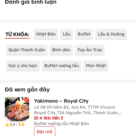
Đánh giá bình luận
TỪ KHÓA:
Nhật Bản
Lẩu
Buffet
Lẩu & Nướng
Quận Thanh Xuân
Bình dân
Top Ăn Trưa
Gợi ý cho bạn
Buffet nướng lẩu
Món Nhật
Đã xem gần đây
Yakimono – Royal City
Lô 08 09 hầm B2, toà R4, TTTM Vincom
Royal City 72A Nguyễn Trãi, Thanh Xuân,
Hà Nội
Đi 4 tính tiền 3
Buffet nướng lẩu Nhật Bản
3.8
|
Đặt chỗ