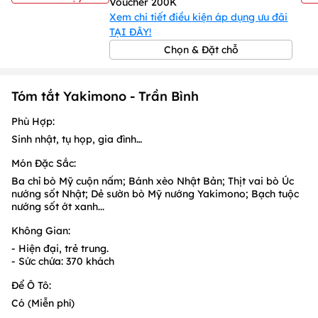
Voucher 200K
Xem chi tiết điều kiện áp dụng ưu đãi
TẠI ĐÂY!
Chọn & Đặt chỗ
Tóm tắt Yakimono - Trần Bình
Phù Hợp:
Sinh nhật, tụ họp, gia đình…
Món Đặc Sắc:
Ba chỉ bò Mỹ cuộn nấm; Bánh xèo Nhật Bản; Thịt vai bò Úc
nướng sốt Nhật; Dẻ sườn bò Mỹ nướng Yakimono; Bạch tuộc
nướng sốt ớt xanh...
Không Gian:
- Hiện đại, trẻ trung.
- Sức chứa: 370 khách
Để Ô Tô:
Có (Miễn phí)