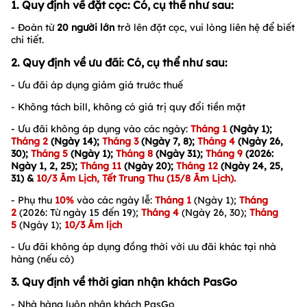
1. Quy định về đặt cọc: Có, cụ thể như sau:
- Đoàn từ
20
người lớn
trở lên đặt cọc, vui lòng liên hệ để biết
chi tiết.
2. Quy định về ưu đãi: Có, cụ thể như sau:
- Ưu đãi áp dụng giảm giá trước thuế
- Không tách bill, không có giá trị quy đổi tiền mặt
- Ưu đãi không áp dụng vào các ngày:
Tháng 1
(Ngày 1);
Tháng 2
(
Ngày 14
);
Tháng 3
(Ngày 7, 8);
Tháng 4
(Ngày 26,
30);
Tháng 5
(Ngày 1);
Tháng 8
(Ngày 31);
Tháng 9
(2026:
Ngày 1, 2, 25);
Tháng 11
(Ngày 20);
Tháng 12
(Ngày 24, 25,
31)
&
10/3 Âm Lịch
, Tết Trung Thu (15/8 Âm Lịch).
- Phụ thu
10%
vào các ngày lễ:
Tháng 1
(Ngày 1);
Tháng
2
(2026: Từ ngày 15 đến 19);
Tháng 4
(Ngày 26, 30);
Tháng
5
(Ngày 1);
10/3 Âm l
ịch
- Ưu đãi không áp dụng đồng thời với ưu đãi khác tại nhà
hàng (nếu có)
3. Quy định về thời gian nhận khách PasGo
- Nhà hàng luôn nhận khách PasGo