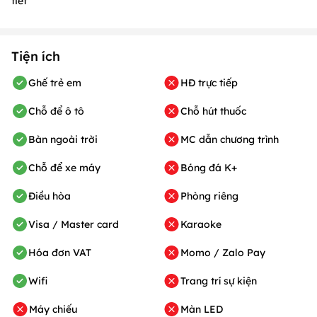
tiết
Tiện ích
Ghế trẻ em
HĐ trực tiếp
Chỗ để ô tô
Chỗ hút thuốc
Bàn ngoài trời
MC dẫn chương trình
Chỗ để xe máy
Bóng đá K+
Điều hòa
Phòng riêng
Visa / Master card
Karaoke
Hóa đơn VAT
Momo / Zalo Pay
Wifi
Trang trí sự kiện
Máy chiếu
Màn LED