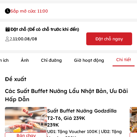
Sắp mở cửa: 11:00
Đặt chỗ (Để có chỗ trước khi đến)
.
11:00
.
08/08
Đặt chỗ ngay
2
Chi tiết
n ích
Ảnh
Chỉ đường
Giờ hoạt động
Đề xuất
Các Suất Buffet Nướng Lẩu Nhật Bản, Ưu Đãi
Hấp Dẫn
Suất Buffet Nướng Godzdilla
1
/
1
/
1
T2-T6, Giá 239K
239K
UĐ1: Tặng Voucher 100K | ƯĐ2: Tặng
Bán chạy