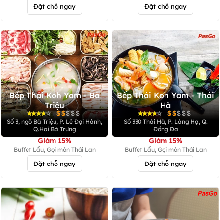
Đặt chỗ ngay
Đặt chỗ ngay
Bếp Thái Koh Yam - Bà
Bếp Thái Koh Yam - Thái
Triệu
Hà
|
|
Số 3, ngõ Bà Triệu, P. Lê Đại Hành,
Số 330 Thái Hà, P. Láng Hạ, Q.
Q.Hai Bà Trưng
Đống Đa
Giảm 15%
Giảm 15%
Buffet Lẩu, Gọi món Thái Lan
Buffet Lẩu, Gọi món Thái Lan
Đặt chỗ ngay
Đặt chỗ ngay