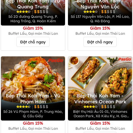
Bếp Thái Koh Yam - 2D
Bếp Thái Koh Yam -
Quang Trung
Nguyễn Văn Lộc
|
|
Số 2D đường Quang Trung, P.
Số 137 Nguyễn Văn Lộc, P. Mỗ Lao,
Hàng Trống, Q. Hoàn Kiếm
Q. Hà Đông
Giảm 15%
Giảm 15%
Buffet Lẩu, Gọi món Thái Lan
Buffet Lẩu, Gọi món Thái Lan
Đặt chỗ ngay
Đặt chỗ ngay
Bếp Thái Koh Yam - Vũ
Bếp Thái Koh Yam -
Phạm Hàm
Vinhomes Ocean Park
|
|
Số 26 Vũ Phạm Hàm, P. Trung Hòa,
Biệt thự Hải Âu 01-01, Vinhomes
Q. Cầu Giấy
Ocean Park, Xã Kiêu Kỵ, H. Gia
Lâm
Giảm 15%
Giảm 15%
Buffet Lẩu, Gọi món Thái Lan
Buffet Lẩu, Gọi món Thái Lan