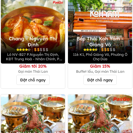
Chang - Nguyễn Thị
Bếp Thái Koh Yam -
Định
Giảng Võ
|
|
Lô NV-B27 P.Nguyễn Thị Định,
116 K1, Phố Giảng Võ, Phường Ô
KĐT Trung Hoà - Nhân Chính, P.
Chợ Dừa
Nhân Chính, Q. Cầu Giấy
Giảm tới 20%
Giảm 15%
Gọi món Thái Lan
Buffet lẩu, Gọi món Thái Lan
Đặt chỗ ngay
Đặt chỗ ngay