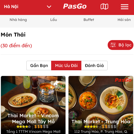
Nhà hàng
Lẩu
Buffet
Hải sản
Món Thái
Bộ lọc
(30 điểm đến)
Gần Bạn
Mức Ưu Đãi
Đánh Giá
Thai Market - Vincom
Mega Mall Tây Mỗ
Thai Market - Trung Hòa
|
|
Tầng 1 TTTM Vincom Mega Mall
112 Trung Hòa, P. Trung Hòa, Q.