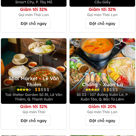
Smart City, P. Tây Mỗ
Cầu Giấy
Giảm tới 32%
Giảm tới 32%
Gọi món Thái Lan
Gọi món Thái Lan
Đặt chỗ ngay
Đặt chỗ ngay
Thai Market - Lê Văn
Thiêm
Chang - Xuân La
|
|
Toà Stellar Garden Số 35, Lê Văn
Số D2 - 107 đường Xuân La, P.
Thiêm, Q. Thanh Xuân
Xuân Tảo, Q. Bắc Từ Liêm
Giảm tới 32%
Giảm tới 20%
Gọi món Thái
Gọi món Thái Lan
Đặt chỗ ngay
Đặt chỗ ngay