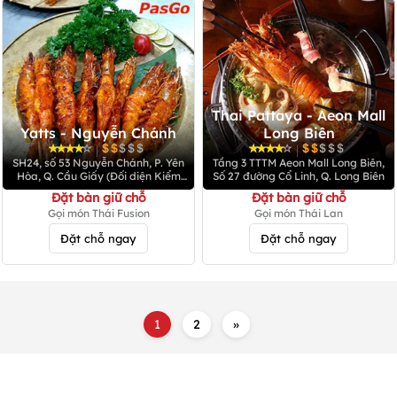
Thai Pattaya - Aeon Mall
Yatts - Nguyễn Chánh
Long Biên
|
|
SH24, số 53 Nguyễn Chánh, P. Yên
Tầng 3 TTTM Aeon Mall Long Biên,
Hòa, Q. Cầu Giấy (Đối diện Kiểm
Số 27 đường Cổ Linh, Q. Long Biên
Toán Nhà Nước 116 Nguyễn
Đặt bàn giữ chỗ
Đặt bàn giữ chỗ
Chánh)
Gọi món Thái Fusion
Gọi món Thái Lan
Đặt chỗ ngay
Đặt chỗ ngay
1
2
»