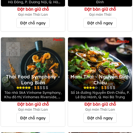
Hà Đông, P. Dương Nội, Q. Hà
Đình
Đông
Đặt bàn giữ chỗ
Đặt bàn giữ chỗ
Gọi món Thái Lan
Gọi món Thái
Đặt chỗ ngay
Đặt chỗ ngay
Thái Food Symphony -
Mani Thai - Nguyễn Đình
Long Biên
Chiểu
|
|
Tòa nhà S6A Vinhome Symphony,
Số 16 đường Nguyễn Đình Chiểu, P.
Khu đô thị Vinhomes Riverside, Q.
Lê Đại Hành, Q. Hai Bà Trưng
Long Biên
Đặt bàn giữ chỗ
Đặt bàn giữ chỗ
Gọi món Thái Lan
Gọi món Thái Lan
Đặt chỗ ngay
Đặt chỗ ngay