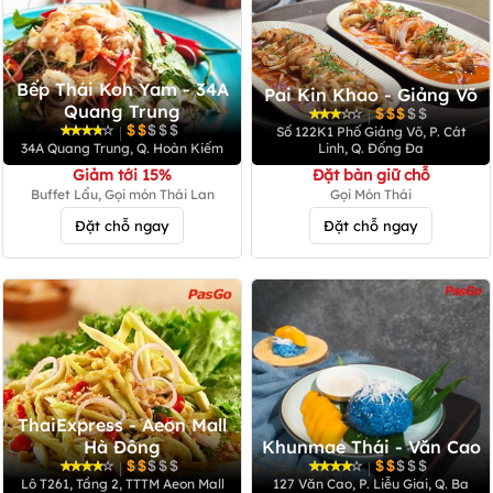
Bếp Thái Koh Yam - 34A
Pai Kin Khao - Giảng Võ
Quang Trung
|
|
Số 122K1 Phố Giảng Võ, P. Cát
34A Quang Trung, Q. Hoàn Kiếm
Linh, Q. Đống Đa
Giảm tới 15%
Đặt bàn giữ chỗ
Buffet Lẩu, Gọi món Thái Lan
Gọi Món Thái
Đặt chỗ ngay
Đặt chỗ ngay
ThaiExpress - Aeon Mall
Hà Đông
Khunmae Thái - Văn Cao
|
|
Lô T261, Tầng 2, TTTM Aeon Mall
127 Văn Cao, P. Liễu Giai, Q. Ba