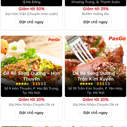
Q.Hà Đông
Khương Trung, Q. Thanh Xuân
Giảm tới 50%
Giảm tới 25%
Gọi món Việt (Chuyên món cuốn)
Buffet nướng lẩu
Đặt chỗ ngay
Đặt chỗ ngay
Dê Ré Song Dương - Hàn
Dê Ré Song Dương -
Thuyên
Trần Kim Xuyến
|
|
Số 9 Hàn Thuyên, P. Hai Bà Trưng,
Số 39 Trần Kim Xuyến, P. Yên Hòa,
Tp. Hà Nội.
Tp. Hà Nội
Giảm tới 20%
Giảm tới 20%
Gọi Món Nhậu Chuyên Dê ré
Gọi Món Nhậu Chuyên Dê ré
Đặt chỗ ngay
Đặt chỗ ngay