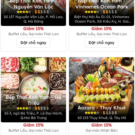
Bếp Thái Koh Yam -
Bếp Thái Koh Yam -
Nguyễn Văn Lộc
Vinhomes Ocean Park
|
|
Số 137 Nguyễn Văn Lộc, P. Mỗ Lao,
Biệt thự Hải Âu 01-01, Vinhomes
Q. Hà Đông
Ocean Park, Xã Kiêu Kỵ, H. Gia
Lâm
Giảm 15%
Giảm 15%
Buffet Lẩu, Gọi món Thái Lan
Buffet Lẩu, Gọi món Thái Lan
Đặt chỗ ngay
Đặt chỗ ngay
Bếp Thái Koh Yam - Bà
Triệu
Aozora - Thụy Khuê
|
|
Số 3, ngõ Bà Triệu, P. Lê Đại Hành,
Q.Hai Bà Trưng
Số 153 Thụy Khuê, Q. Tây Hồ
Giảm 15%
Giảm 15%
Buffet Lẩu, Gọi món Thái Lan
Gọi món Nhật Bản