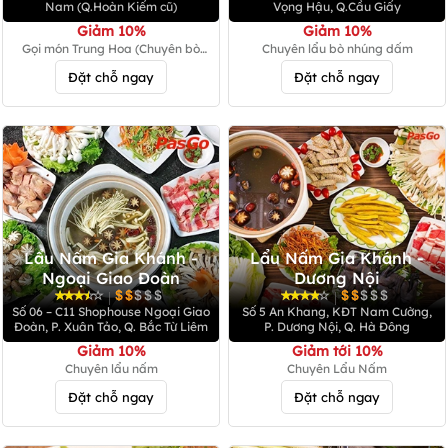
Nam (Q.Hoàn Kiếm cũ)
Vọng Hậu, Q.Cầu Giấy
Giảm 10%
Giảm 10%
Gọi món Trung Hoa (Chuyên bò
Chuyên lẩu bò nhúng dấm
tươi)
Đặt chỗ ngay
Đặt chỗ ngay
Lẩu Nấm Gia Khánh -
Lẩu Nấm Gia Khánh -
Ngoại Giao Đoàn
Dương Nội
|
|
Số 06 – C11 Shophouse Ngoại Giao
Số 5 An Khang, KĐT Nam Cường,
Đoàn, P. Xuân Tảo, Q. Bắc Từ Liêm
P. Dương Nội, Q. Hà Đông
Giảm 10%
Giảm tới 10%
Chuyên lẩu nấm
Chuyên Lẩu Nấm
Đặt chỗ ngay
Đặt chỗ ngay