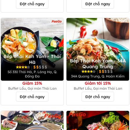
Đặt chỗ ngay
Đặt chỗ ngay
Bếp Thái Koh Yam - Thái
Bếp Thái Koh Yam - 34A
Hà
Quang Trung
|
|
Số 330 Thái Hà, P. Láng Hạ, Q.
Đống Đa
34A Quang Trung, Q. Hoàn Kiếm
Giảm 15%
Giảm tới 15%
Buffet Lẩu, Gọi món Thái Lan
Buffet Lẩu, Gọi món Thái Lan
Đặt chỗ ngay
Đặt chỗ ngay