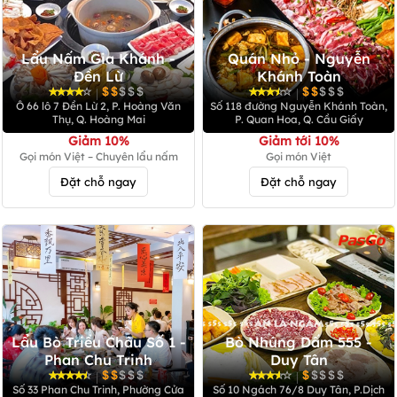
Lẩu Nấm Gia Khánh -
Quán Nhỏ - Nguyễn
Đền Lừ
Khánh Toàn
|
|
Ô 66 lô 7 Đền Lừ 2, P. Hoàng Văn
Số 118 đường Nguyễn Khánh Toàn,
Thụ, Q. Hoàng Mai
P. Quan Hoa, Q. Cầu Giấy
Giảm 10%
Giảm tới 10%
Gọi món Việt – Chuyên lẩu nấm
Gọi món Việt
Đặt chỗ ngay
Đặt chỗ ngay
Lẩu Bò Triều Châu Số 1 -
Bò Nhúng Dấm 555 -
Phan Chu Trinh
Duy Tân
|
|
Số 33 Phan Chu Trinh, Phường Cửa
Số 10 Ngách 76/8 Duy Tân, P.Dịch