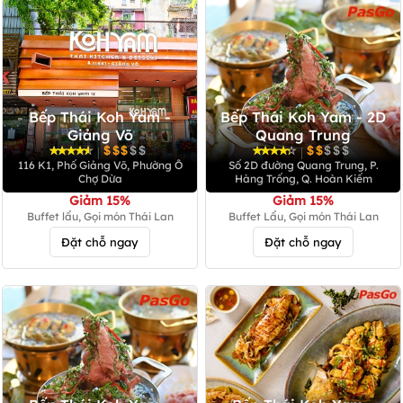
Bếp Thái Koh Yam -
Bếp Thái Koh Yam - 2D
Giảng Võ
Quang Trung
|
|
116 K1, Phố Giảng Võ, Phường Ô
Số 2D đường Quang Trung, P.
Chợ Dừa
Hàng Trống, Q. Hoàn Kiếm
Giảm 15%
Giảm 15%
Buffet lẩu, Gọi món Thái Lan
Buffet Lẩu, Gọi món Thái Lan
Đặt chỗ ngay
Đặt chỗ ngay