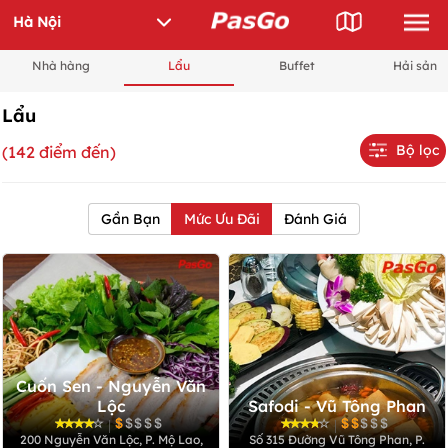
Nhà hàng
Lẩu
Buffet
Hải sản
Lẩu
Bộ lọc
(142 điểm đến)
Gần Bạn
Mức Ưu Đãi
Đánh Giá
Cuốn Sen - Nguyễn Văn
Lộc
Safodi - Vũ Tông Phan
|
|
200 Nguyễn Văn Lộc, P. Mộ Lao,
Số 315 Đường Vũ Tông Phan, P.