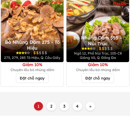
Bò Nhúng Dấm 555 –
Bò Nhúng Dấm 275 - Tô
Núi Trúc
Hiệu
|
|
Ngõ 12, Phố Núi Trúc, 105-C8
275, 279, 285 Tô Hiệu, Q. Cầu Giấy
Giảng Võ, Q. Đống Đa
Giảm
10%
Giảm 10%
Chuyên lẩu bò nhúng dấm
Chuyên lẩu bò nhúng dấm
Đặt chỗ ngay
Đặt chỗ ngay
1
2
3
4
»