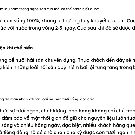
ệm lâu năm trong nghề săn cua mới có thể nhận biết được
à còn sống 100%, không bị thương hay khuyết các chi. Cu
úc với nước trong vòng 2-3 ngày. Cua sau khi đó sẽ được 
ận khi chế biến
trong bể nuôi hải sản chuyên dụng. Thực khách đến đây sẽ 
kiến những loài hải sản quý hiếm bơi lội tung tăng trong 
g để mãn nhãn với các loài hải sản tươi sống, độc đáo
ực sự tươi ngon, chất lượng, nhà hàng không chỉ chú trọ
đảm bảo về mặt thời gian để giữ cho nguyên liệu luôn tươ
 sáng và chiều hằng ngày, đặc biệt, nhiều khách hàng qu
ả tiếng đồng hồ để chờ chọn cho kỳ được con tươi ngon nh