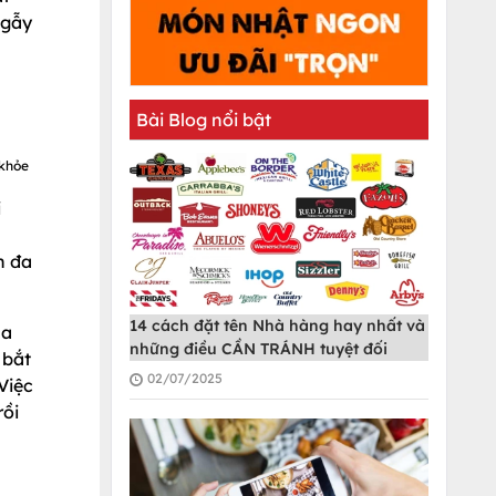
 gẫy
Bài Blog nổi bật
 khỏe
i
n đa
14 cách đặt tên Nhà hàng hay nhất và
ua
những điều CẦN TRÁNH tuyệt đối
 bắt
02/07/2025
Việc
rồi