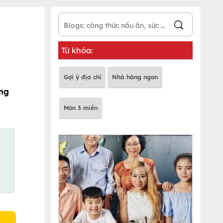
Từ khóa:
Gợi ý địa chỉ
Nhà hàng ngon
ợng
Món 3 miền