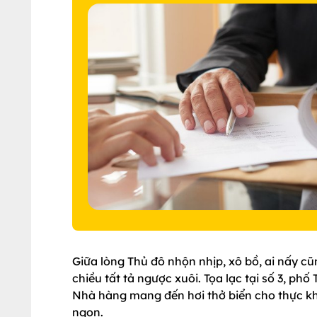
Giữa lòng Thủ đô nhộn nhịp, xô bồ, ai nấy c
chiều tất tả ngược xuôi. Tọa lạc tại số 3, p
Nhà hàng mang đến hơi thở biển cho thực k
ngon.