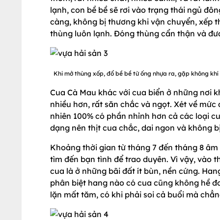
lạnh, con bề bề sẽ rơi vào trạng thái ngủ đô
càng, không bị thương khi vận chuyển, xếp t
thùng luôn lạnh. Đóng thùng cẩn thận và đư
Khi mở thùng xốp, đổ bề bề từ ống nhựa ra, gặp không khí 
Cua Cà Mau khác với cua biển ở những nơi kh
nhiều hơn, rất săn chắc và ngọt. Xét về mức
nhiên 100% có phần nhỉnh hơn cả các loại c
dạng nên thịt cua chắc, dai ngon và không b
Khoảng thời gian từ tháng 7 đến tháng 8 âm 
tìm đến bạn tình để trao duyên. Vì vậy, vào t
cua là ở những bãi đất ít bùn, nền cứng. Hang
phân biệt hang nào có cua cũng không hề đơn 
lặn mất tăm, có khi phải soi cả buổi mà chẳ