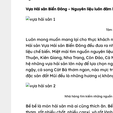
Vựa Hải sản Biển Đông – Nguyên liệu luôn đảm 
Tôm 
Luôn mong muốn mang lại cho thực khách n
Hải sản Vựa Hải sản Biển Đông đều đưa ra 
liệu chế biến. Miệt mài tìm nguồn nguyên li
Thuận, Kiên Giang, Nha Trang, Côn Đảo, Cà 
hệ những vựa hải sản lớn này để lựa chọn ng
ngậy, cá song Cát Bà thơm ngon, nào mực trứ
đặc sản đất Mũi đều là những hương vị không
Nhà hàng tìm kiếm những nguồn h
Bề bề là món hải sản mà ai cũng thích ăn. Bề
thơm, rất nhiều chất, nhiều canxi, và rất là