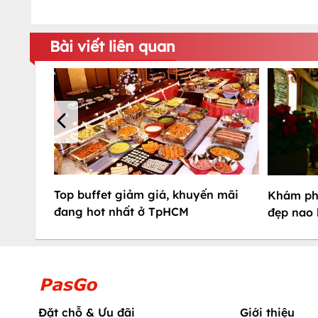
Bài viết liên quan
Top buffet giảm giá, khuyến mãi
Khám phá
đang hot nhất ở TpHCM
đẹp nao 
Đặt chỗ & Ưu đãi
Giới thiệu