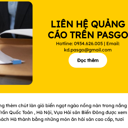
LIÊN HỆ QUẢNG
CÁO TRÊN PASG
Hotline: 0934.626.005 | Email:
kd.pasgo@gmail.com
Đọc thêm
ũng thèm chút làn gió biển ngọt ngào nồng nàn trong nắng
hố Trần Quốc Toản , Hà Nội, Vựa Hải sản Biển Đông được xem 
hách Hà thành bằng những món ăn hải sản cao cấp, tươi