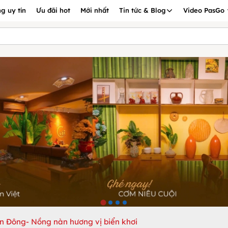
g uy tín
Ưu đãi hot
Mới nhất
Tin tức & Blog
Video PasGo
ển Đông- Nồng nàn hương vị biển khơi