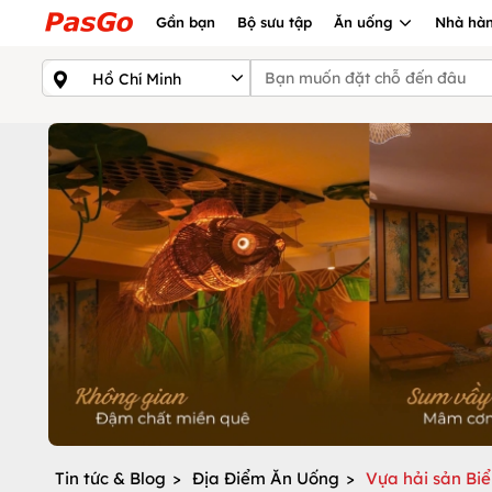
Gần bạn
Bộ sưu tập
Ăn uống
Nhà hàn
Tin tức & Blog
>
Địa Điểm Ăn Uống
>
Vựa hải sản Bi