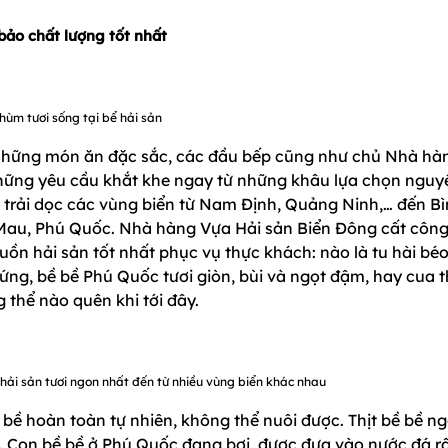
bảo chất lượng tốt nhất
hùm tươi sống tại bể hải sản
hững món ăn đặc sắc, các đầu bếp cũng như chủ Nhà hà
những yêu cầu khắt khe ngay từ những khâu lựa chọn nguy
ệu trải dọc các vùng biển từ Nam Định, Quảng Ninh,… đến B
Mau, Phú Quốc. Nhà hàng Vựa Hải sản Biển Đông cất công 
uồn hải sản tốt nhất phục vụ thực khách: nào là tu hài bé
ng, bề bề Phú Quốc tươi giòn, bùi và ngọt đậm, hay cua t
 thể nào quên khi tới đây.
ải sản tươi ngon nhất đến từ nhiều vùng biển khác nhau
 bề hoàn toàn tự nhiên, không thể nuôi được. Thịt bề bề ng
nh. Con bề bề ở Phú Quốc đang bơi, được đưa vào nước đá r