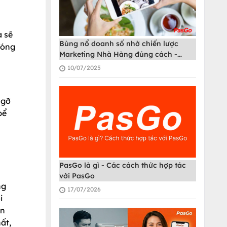
a sẽ
Bùng nổ doanh số nhờ chiến lược
đóng
Marketing Nhà Hàng đúng cách -
PasGo
10/07/2025
ngỡ
bể
PasGo là gì - Các cách thức hợp tác
với PasGo
ng
17/07/2026
i
en
ất,