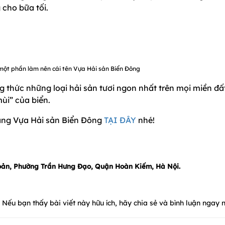
 cho bữa tối.
 một phần làm nên cái tên Vựa Hải sản Biển Đông
 thức những loại hải sản tươi ngon nhất trên mọi miền đấ
i” của biển.
àng Vựa Hải sản Biển Đông
TẠI ĐÂY
nhé!
oản, Phường Trần Hưng Đạo, Quận Hoàn Kiếm, Hà Nội.
Nếu bạn thấy bài viết này hữu ích, hãy chia sẻ và bình luận ngay n