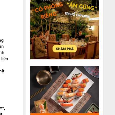
ng
ên
ình
liên
o
hịt
ọt,
ất