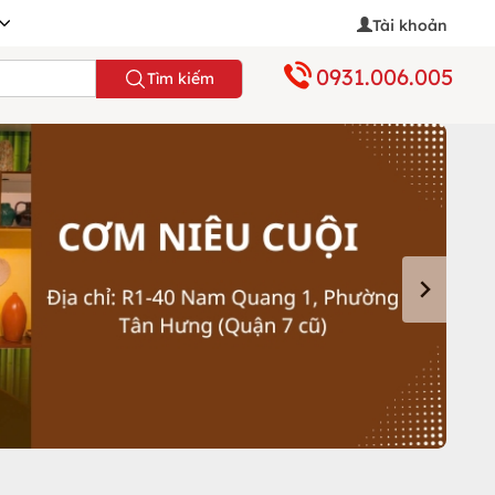
Tài khoản
0931.006.005
Tìm kiếm