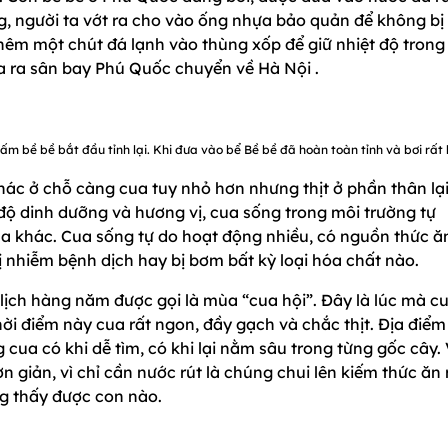
ng, người ta vớt ra cho vào ống nhựa bảo quản để không bị
hêm một chút đá lạnh vào thùng xốp để giữ nhiệt độ trong
a ra sân bay Phú Quốc chuyển về Hà Nội .
ấm bề bề bắt đầu tỉnh lại. Khi đưa vào bể Bề bề đã hoàn toàn tỉnh và bơi rất
ác ở chỗ càng cua tuy nhỏ hơn nhưng thịt ở phần thân lạ
 độ dinh dưỡng và hương vị, cua sống trong môi trường tự
ua khác. Cua sống tự do hoạt động nhiều, có nguồn thức ă
ị nhiễm bệnh dịch hay bị bơm bất kỳ loại hóa chất nào.
lịch hàng năm được gọi là mùa “cua hội”. Đây là lúc mà c
hời điểm này cua rất ngon, đầy gạch và chắc thịt. Địa điểm
 cua có khi dễ tìm, có khi lại nằm sâu trong từng gốc cây. 
giản, vì chỉ cần nước rút là chúng chui lên kiếm thức ăn 
ng thấy được con nào.