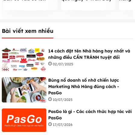
nhất ở Royal City
Hưng
showbi
Bài viết xem nhiều
14 cách đặt tên Nhà hàng hay nhất và
những điều CẦN TRÁNH tuyệt đối
02/07/2025
Bùng nổ doanh số nhờ chiến lược
Marketing Nhà Hàng đúng cách -
PasGo
10/07/2025
PasGo là gì - Các cách thức hợp tác với
PasGo
17/07/2026