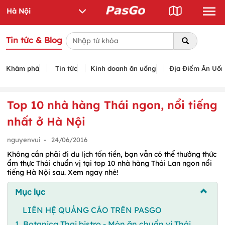
Tin tức & Blog
Khám phá
Tin tức
Kinh doanh ăn uống
Địa Điểm Ăn Uố
Top 10 nhà hàng Thái ngon, nổi tiếng
nhất ở Hà Nội
nguyenvui
-
24/06/2016
Không cần phải đi du lịch tốn tiền, bạn vẫn có thể thưởng thức
ẩm thực Thái chuẩn vị tại top 10 nhà hàng Thái Lan ngon nổi
tiếng Hà Nội sau. Xem ngay nhé!
Mục lục
LIÊN HỆ QUẢNG CÁO TRÊN PASGO
1. Botanica Thai bistro - Món ăn chuẩn vị Thái