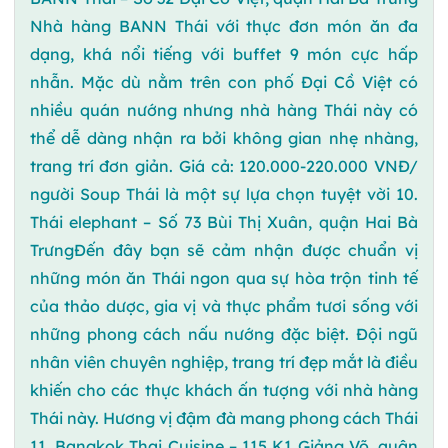
Nhà hàng BANN Thái với thực đơn món ăn đa
dạng, khá nổi tiếng với buffet 9 món cực hấp
nhẫn. Mặc dù nằm trên con phố Đại Cồ Việt có
nhiều quán nướng nhưng nhà hàng Thái này có
thể dễ dàng nhận ra bởi không gian nhẹ nhàng,
trang trí đơn giản. Giá cả: 120.000-220.000 VNĐ/
người Soup Thái là một sự lựa chọn tuyệt vời 10.
Thái elephant – Số 73 Bùi Thị Xuân, quận Hai Bà
TrưngĐến đây bạn sẽ cảm nhận được chuẩn vị
những món ăn Thái ngon qua sự hòa trộn tinh tế
của thảo dược, gia vị và thực phẩm tươi sống với
những phong cách nấu nướng đặc biệt. Đội ngũ
nhân viên chuyên nghiệp, trang trí đẹp mắt là điều
khiến cho các thực khách ấn tượng với nhà hàng
Thái này. Hương vị đậm đà mang phong cách Thái
11. Bangkok Thai Cuisine – 115 K1 Giảng Võ, quận