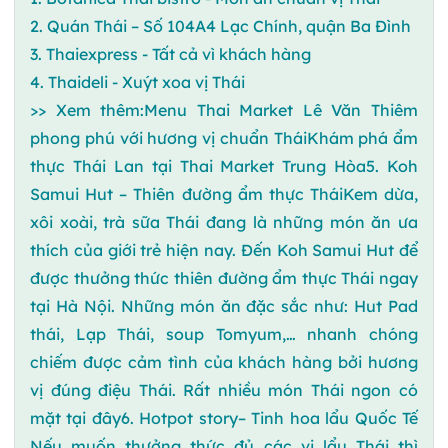
2. Quán Thái – Số 104A4 Lạc Chính, quận Ba Đình
3. Thaiexpress - Tất cả vì khách hàng
4. Thaideli - Xuýt xoa vị Thái
>> Xem thêm:Menu Thai Market Lê Văn Thiêm
phong phú với hương vị chuẩn TháiKhám phá ẩm
thực Thái Lan tại Thai Market Trung Hòa5. Koh
Samui Hut – Thiên đường ẩm thực TháiKem dừa,
xôi xoài, trà sữa Thái đang là những món ăn ưa
thích của giới trẻ hiện nay. Đến Koh Samui Hut để
được thưởng thức thiên đường ẩm thực Thái ngay
tại Hà Nội. Những món ăn đặc sắc như: Hut Pad
thái, Lạp Thái, soup Tomyum,… nhanh chóng
chiếm được cảm tình của khách hàng bởi hương
vị đúng điệu Thái. Rất nhiều món Thái ngon có
mặt tại đây6. Hotpot story– Tinh hoa lẩu Quốc Tế
Nếu muốn thưởng thức đủ các vị lẩu Thái thì