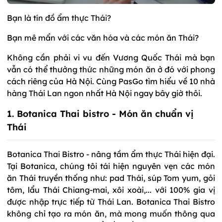
Bạn là tín đồ ẩm thực Thái?
Bạn mê mẩn với các văn hóa và các món ăn Thái?
Không cần phải vi vu đến Vương Quốc Thái mà bạn
vẫn có thể thưởng thức những món ăn ở đó với phong
cách riêng của Hà Nội. Cùng PasGo tìm hiểu về 10 nhà
hàng Thái Lan ngon nhất Hà Nội ngay bây giờ thôi.
1. Botanica Thai bistro - Món ăn chuẩn vị
Thái
Botanica Thai Bistro - nâng tầm ẩm thực Thái hiện đại.
Tại Botanica, chúng tôi tái hiện nguyên vẹn các món
ăn Thái truyền thống như: pad Thái, súp Tom yum, gỏi
tôm, lẩu Thái Chiang-mai, xôi xoài,... với 100% gia vị
được nhập trực tiếp từ Thái Lan. Botanica Thai Bistro
không chỉ tạo ra món ăn, mà mong muốn thông qua