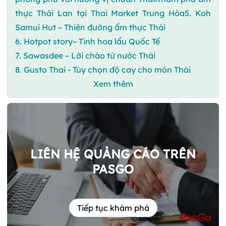
thực Thái Lan tại Thai Market Trung Hòa5. Koh
Samui Hut – Thiên đường ẩm thực Thái
6. Hotpot story– Tinh hoa lẩu Quốc Tế
7. Sawasdee – Lời chào từ nước Thái
8. Gusto Thai - Tùy chọn độ cay cho món Thái
Xem thêm
LIÊN HỆ QUẢNG CÁO TRÊN
PASGO
Tiếp tục khám phá