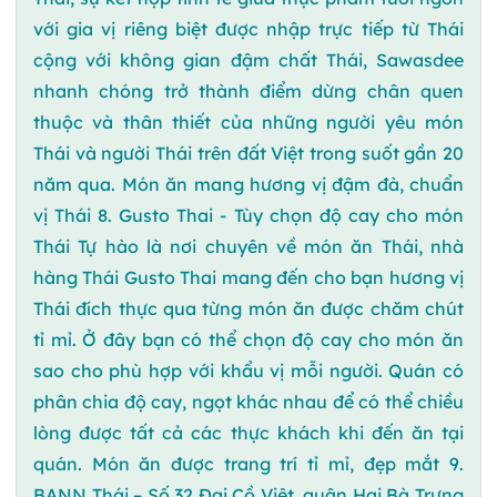
với gia vị riêng biệt được nhập trực tiếp từ Thái
cộng với không gian đậm chất Thái, Sawasdee
nhanh chóng trở thành điểm dừng chân quen
thuộc và thân thiết của những người yêu món
Thái và người Thái trên đất Việt trong suốt gần 20
năm qua. Món ăn mang hương vị đậm đà, chuẩn
vị Thái 8. Gusto Thai - Tùy chọn độ cay cho món
Thái Tự hào là nơi chuyên về món ăn Thái, nhà
hàng Thái Gusto Thai mang đến cho bạn hương vị
Thái đích thực qua từng món ăn được chăm chút
tỉ mỉ. Ở đây bạn có thể chọn độ cay cho món ăn
sao cho phù hợp với khẩu vị mỗi người. Quán có
phân chia độ cay, ngọt khác nhau để có thể chiều
lòng được tất cả các thực khách khi đến ăn tại
quán. Món ăn được trang trí tỉ mỉ, đẹp mắt 9.
BANN Thái – Số 32 Đại Cồ Việt, quận Hai Bà Trưng