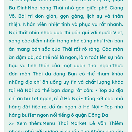
Ba ĐìnhNhà hàng Thái nhỏ gọn giữa phố Giảng
Võ. Bài trí đơn giản, gọn gàng, lịch sự và thân
thiện. Nhân viên nhiệt tình và phục vụ rất nhanh.
Nội thất nhìn nhác qua thì gần gũi với người Việt,
xong các điểm nhấn trong nhà cũng như trên bàn
ăn mang bản sắc của Thái rất rõ ràng. Các món
ăn đậm đà, có thể nói là ngon, làm toát lên sự hồn
hậu và tinh thần của một quán Thái ngon.Thực
đơn món Thái đa dạng Bạn có thể tham khảo
những địa chỉ ăn uống uy tín và chất lượng khác
tại Hà Nội có thể bạn đang rất cần: • Top 20 địa
chỉ ăn buffet ngon, rẻ ở Hà Nội • Tổng kết các nhà
hàng đặt tiệc rẻ, đồ ăn ngon ở Hà Nội • Top nhà
hàng buffet ngon nổi tiếng ở quận Đống Đa
>> Xem thêm:Menu Thai Market Lê Văn Thiêm
phong phú với hương vị chuẩn TháiKhám phá ẩm