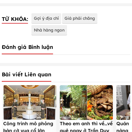
TỪ KHÓA:
Gợi ý địa chỉ
Giá phải chăng
Nhà hàng ngon
Đánh giá Bình luận
Bài viết Liên quan
Công trình mô phỏng
Theo em anh thì về…về
Quán ă
bàn cờ vua cổ lớn
quê ngay ở Trần Duy
nàng h