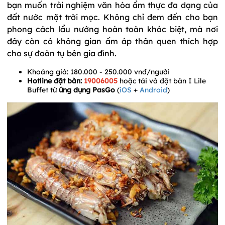
bạn muốn trải nghiệm văn hóa ẩm thực đa dạng của
đất nước mặt trời mọc. Không chỉ đem đến cho bạn
phong cách lẩu nướng hoàn toàn khác biệt, mà nơi
đây còn có không gian ấm áp thân quen thích hợp
cho sự đoàn tụ bên gia đình.
Khoảng giá: 180.000 - 250.000 vnđ/người
Hotline đặt bàn:
19006005
hoặc tải và đặt bàn I Lile
Buffet từ
ứng dụng PasGo
(
iOS
+
Android
)