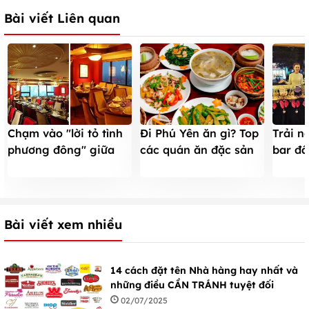
Bài viết Liên quan
Chạm vào "lời tỏ tình
Trải n
Đi Phú Yên ăn gì? Top
phương đông" giữa
bar đầ
các quán ăn đặc sản
lưng chừng trời
vẫn s
Phú Yên ngon nhất
phải thử
Bài viết xem nhiều
14 cách đặt tên Nhà hàng hay nhất và
những điều CẦN TRÁNH tuyệt đối
02/07/2025