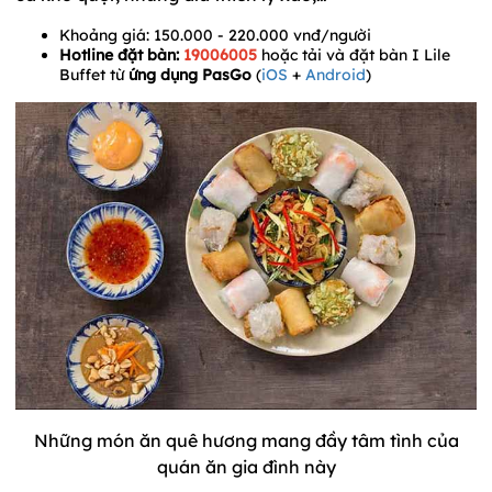
Khoảng giá: 150.000 - 220.000 vnđ/người
Hotline đặt bàn:
19006005
hoặc tải và đặt bàn I Lile
Buffet từ
ứng dụng PasGo
(
iOS
+
Android
)
Những món ăn quê hương mang đầy tâm tình của
quán ăn gia đình này