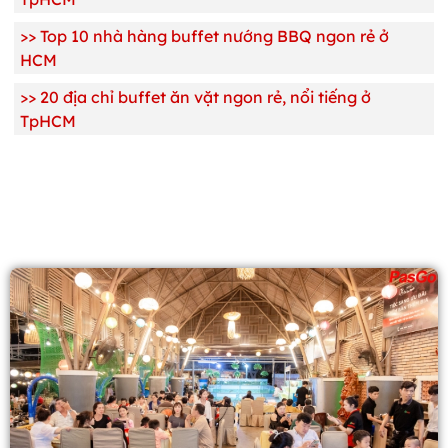
>> Top 10 nhà hàng buffet nướng BBQ ngon rẻ ở
HCM
>> 20 địa chỉ buffet ăn vặt ngon rẻ, nổi tiếng ở
TpHCM