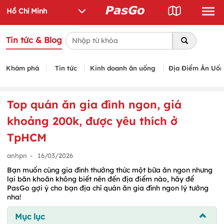
Tin tức & Blog
Khám phá
Tin tức
Kinh doanh ăn uống
Địa Điểm Ăn Uố
Top quán ăn gia đình ngon, giá
khoảng 200k, được yêu thích ở
TpHCM
anhpn
-
16/03/2026
Bạn muốn cùng gia đình thưởng thức một bữa ăn ngon nhưng
lại băn khoăn không biết nên đến địa điểm nào, hãy để
PasGo gợi ý cho bạn địa chỉ quán ăn gia đình ngon lý tưởng
nha!
Mục lục