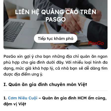
LIÊN HỆ QUẢNG CÁO TRÊN
PASGO
Tiếp tục khám phá
PasGo xin gợi ý cho bạn những địa chỉ quán ăn ngon
phù hợp cho gia đình dưới đây. Với nhiều loại hình đa
dạng, mức giá khá hợp lý, cả nhà bạn sẽ dễ dàng tìm
được địa điểm ưng ý.
I. Quán ăn gia đình chuyên món Việt
1.
Cơm Niêu Cuội
– Quán ăn gia đình HCM ấm cúng,
đậm vị Việt