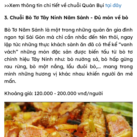
>>Xem thông tin chi tiết về chuỗi Quán Bụi
tại đây
3. Chuỗi Bò Tơ Tây Ninh Năm Sánh - Đủ món về bò
Bò Tơ Năm Sánh là một trong những quán ăn gia đình
ngon tại Sài Gòn mà chỉ cần nhắc đến tên thôi, ngay
lập tức những thực khách sành ăn đã có thể kể “vanh
vách” những món đặc sản được biến tấu từ bò tơ
chính hiệu Tây Ninh như: bò nướng sả, bò hấp gừng
rau rừng, bò một nắng, lẩu đuôi bò,... mang trong
mình những hương vị khác nhau khiến người ăn mê
mẩn.
Khoảng giá: 120.000 - 200.000 vnđ/người