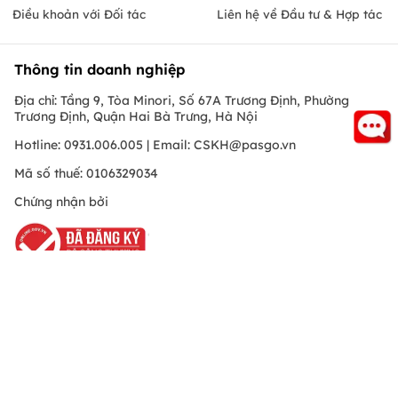
Điều khoản với Đối tác
Liên hệ về Đầu tư & Hợp tác
Thông tin doanh nghiệp
Địa chỉ: Tầng 9, Tòa Minori, Số 67A Trương Định, Phường
Trương Định, Quận Hai Bà Trưng, Hà Nội
Hotline: 0931.006.005 | Email:
CSKH@pasgo.vn
Mã số thuế: 0106329034
Chứng nhận bởi
Hồ Chí Minh
© Copyright 2010 PasGo.jsc, All rights reserved
FREE - Đã có trên Google Play
ONEPAS.JSC
Download