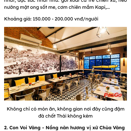
nhất, đặc sắc nhất như: gỏi xoài cá trê chiên xù, heo
nướng mật ong sốt me, cơm chiên mắm Kapi,...
Khoảng giá: 150.000 - 200.000 vnđ/người
Không chỉ có món ăn, không gian nơi đây cũng đậm
đà chất Thái không kém
2. Con Voi Vàng - Nồng nàn hương vị xứ Chùa Vàng