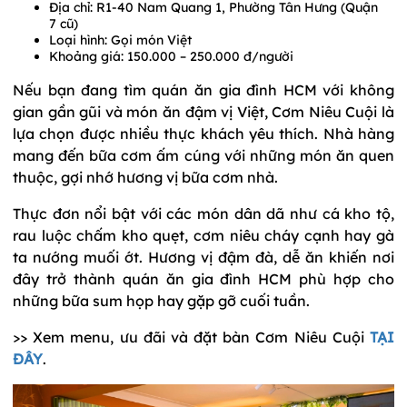
Địa chỉ: R1-40 Nam Quang 1, Phường Tân Hưng (Quận
7 cũ)
Loại hình: Gọi món Việt
Khoảng giá: 150.000 – 250.000 đ/người
Nếu bạn đang tìm quán ăn gia đình HCM với không
gian gần gũi và món ăn đậm vị Việt, Cơm Niêu Cuội là
lựa chọn được nhiều thực khách yêu thích. Nhà hàng
mang đến bữa cơm ấm cúng với những món ăn quen
thuộc, gợi nhớ hương vị bữa cơm nhà.
Thực đơn nổi bật với các món dân dã như cá kho tộ,
rau luộc chấm kho quẹt, cơm niêu cháy cạnh hay gà
ta nướng muối ớt. Hương vị đậm đà, dễ ăn khiến nơi
đây trở thành quán ăn gia đình HCM phù hợp cho
những bữa sum họp hay gặp gỡ cuối tuần.
>> Xem menu, ưu đãi và đặt bàn Cơm Niêu Cuội
TẠI
ĐÂY
.