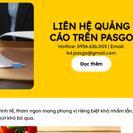
LIÊN HỆ QUẢNG
CÁO TRÊN PASG
Hotline: 0934.626.005 | Email:
kd.pasgo@gmail.com
Đọc thêm
inh tế, thơm ngon mang phong vị riêng biệt khó nhầm lẫn.
hút khó bỏ qua.