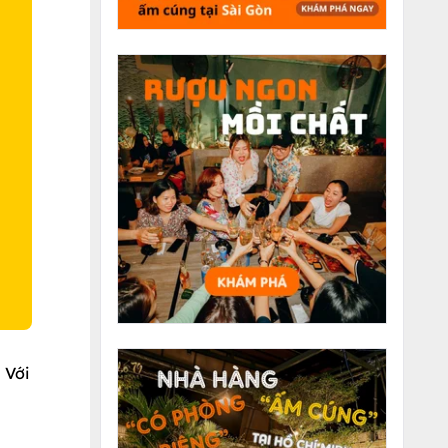
O
 Với