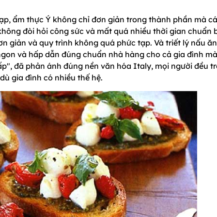
tạp, ẩm thực Ý không chỉ đơn giản trong thành phần mà c
hông đòi hỏi công sức và mất quá nhiều thời gian chuẩn b
 giản và quy trình không quá phức tạp. Và triết lý nấu ăn
 ngon và hấp dẫn đúng chuẩn nhà hàng cho cả gia đình m
p", đã phản ánh đúng nền văn hóa Italy, mọi người đều t
ù gia đình có nhiều thế hệ.