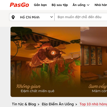
Gần bạn
Bộ sưu tập
Ăn uống
Nhà hàn
Tin tức & Blog
>
Địa Điểm Ăn Uống
>
Top 10 nhà hàng