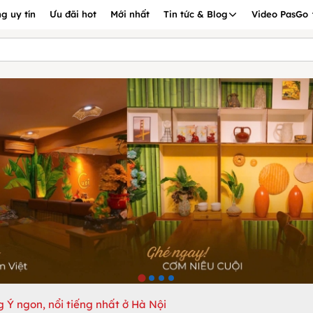
g uy tín
Ưu đãi hot
Mới nhất
Tin tức & Blog
Video PasGo
 Ý ngon, nổi tiếng nhất ở Hà Nội