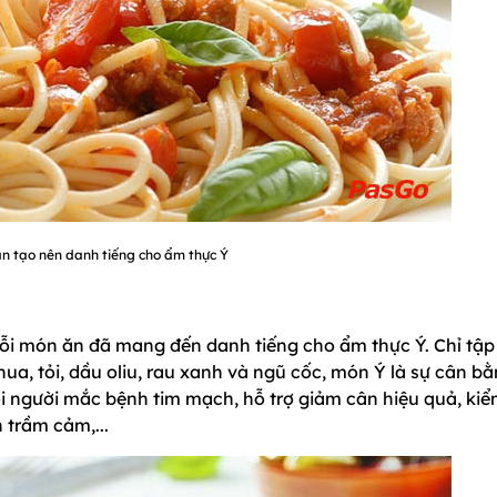
ăn tạo nên danh tiếng cho ẩm thực Ý
ỗi món ăn đã mang đến danh tiếng cho ẩm thực Ý. Chỉ tập
ua, tỏi, dầu oliu, rau xanh và ngũ cốc, món Ý là sự cân b
i người mắc bệnh tim mạch, hỗ trợ giảm cân hiệu quả, ki
trầm cảm,...