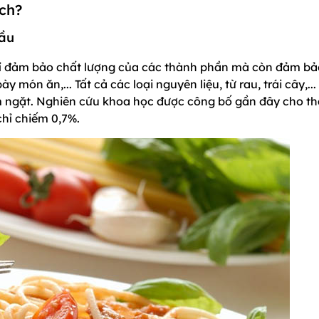
ích?
đầu
chỉ đảm bảo chất lượng của các thành phần mà còn đảm bả
 món ăn,... Tất cả các loại nguyên liệu, từ rau, trái cây,...
êm ngặt. Nghiên cứu khoa học được công bố gần đây cho th
chỉ chiếm 0,7%.