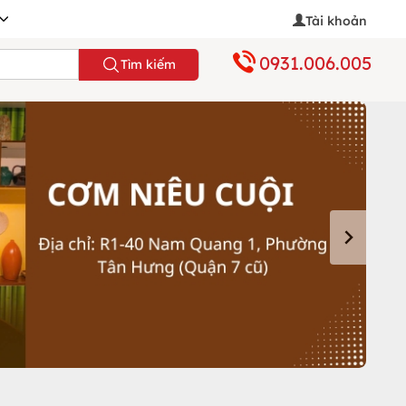
Tài khoản
0931.006.005
Tìm kiếm